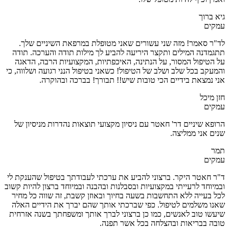
גיא ברוך
עמקים
לד"ר סאמר! מזה שני עשורים שאני מטופלת במרפאת השיניים שלך.
תתגמדנה המילים ותקצר היריעה להביע לך מילות תודה והערכה. תודה
על הטיפול המסור, על הנתינה, האיכפתיות, המקצועיות הרבה, הדאגה
והמעקב בכל שלב ושלב של הטיפול! כשאני בטיפול הנני רגועה ושלווה, כי
אני נמצאת בידיים הכי טובות שיש!! תבורך! בברכה ובהוקרה.
חזן מיכל
עמקים
הרופא שיניים דר' חאטר עם ניסיון מקצועי תוצאות נהדרות מניסיון של
שנים אני ממליצה.
תמר
עמקים
ד"ר חאטר היקר. ברצוני להביע את ערכתי לעבודתך בטיפול שהענקת לי
ובמיוחד לרעייתי במקצועיות ובסבלנות ובהבנה ובמיוחד ברצון להיות קשוב
לכל בעייה ללא התחשבות בשעה בחיוך ובאוזן קשבת, זה שווה כל מחיר
שאנו משלמים לטיפול. כפי שברכתי אותך שהם יברך את הידיים האלה
שיעשו טוב לאנשים, כמו כן ברצוני לברך אותך ומשפחתך בשנה אזרחית
טובה בבריאות ובהצלחה בכל אשר תפנה.