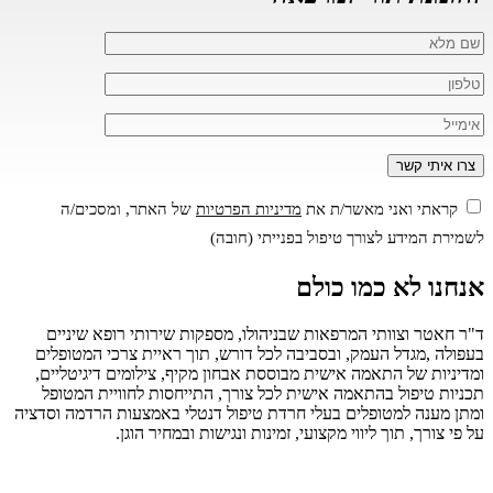
קראתי ואני מאשר/ת את
מדיניות הפרטיות
של האתר, ומסכים/ה
לשמירת המידע לצורך טיפול בפנייתי (חובה)
אנחנו
לא כמו כולם
ד"ר חאטר וצוותי המרפאות שבניהולו, מספקות שירותי רופא שיניים
בעפולה ,מגדל העמק, ובסביבה לכל דורש, תוך ראיית צרכי המטופלים
ומדיניות של התאמה אישית מבוססת אבחון מקיף, צילומים דיגיטליים,
תכניות טיפול בהתאמה אישית לכל צורך, התייחסות לחוויית המטופל
ומתן מענה למטופלים בעלי חרדת טיפול דנטלי באמצעות הרדמה וסדציה
על פי צורך, תוך ליווי מקצועי, זמינות ונגישות ובמחיר הוגן.