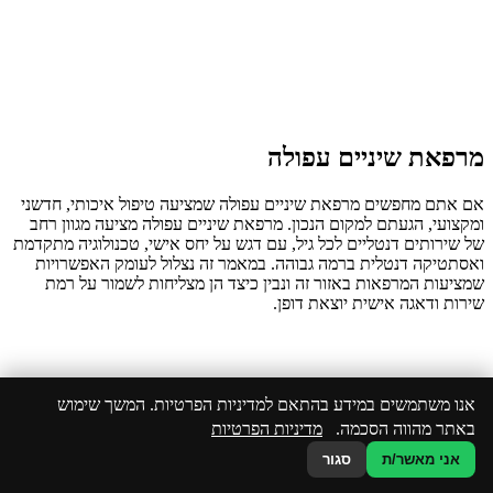
מרפאת שיניים עפולה
אם אתם מחפשים מרפאת שיניים עפולה שמציעה טיפול איכותי, חדשני
ומקצועי, הגעתם למקום הנכון. מרפאת שיניים עפולה מציעה מגוון רחב
של שירותים דנטליים לכל גיל, עם דגש על יחס אישי, טכנולוגיה מתקדמת
ואסתטיקה דנטלית ברמה גבוהה. במאמר זה נצלול לעומק האפשרויות
שמציעות המרפאות באזור זה ונבין כיצד הן מצליחות לשמור על רמת
שירות ודאגה אישית יוצאת דופן.
אנו משתמשים במידע בהתאם למדיניות הפרטיות. המשך שימוש
באתר מהווה הסכמה.
מדיניות הפרטיות
אני מאשר/ת
סגור