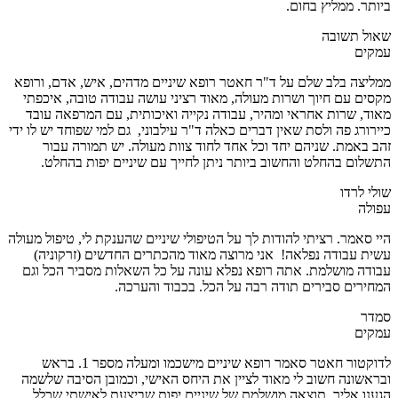
ביותר. ממליץ בחום.
שאול תשובה
עמקים
ממליצה בלב שלם על ד"ר חאטר רופא שיניים מדהים, איש, אדם, ורופא
מקסים עם חיוך ושרות מעולה, מאוד רציני עושה עבודה טובה, איכפתי
מאוד, שרות אחראי ומהיר, עבודה נקייה ואיכותית, עם המרפאה עובד
כיירורג פה ולסת שאין דברים כאלה ד"ר עילבוני, גם למי שפוחד יש לו ידי
זהב באמת. שניהם יחד וכל אחד לחוד צוות מעולה. יש תמורה עבור
התשלום בהחלט והחשוב ביותר ניתן לחייך עם שיניים יפות בהחלט.
שולי לרדו
עפולה
היי סאמר. רציתי להודות לך על הטיפולי שיניים שהענקת לי, טיפול מעולה
עשית עבודה נפלאה! אני מרוצה מאוד מהכתרים החדשים (זרקוניה)
עבודה מושלמת. אתה רופא נפלא עונה על כל השאלות מסביר הכל וגם
המחירים סבירים תודה רבה על הכל. בכבוד והערכה.
סמדר
עמקים
לדוקטור חאטר סאמר רופא שיניים מישכמו ומעלה מספר 1. בראש
ובראשונה חשוב לי מאוד לציין את היחס האישי, וכמובן הסיבה שלשמה
הגענו אליך, תוצאה מושלמת של שיניים יפות שביצעת לאישתי שכלל