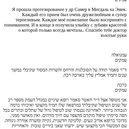
Я прошла протезирование у др Самер в Мигдаль ха Эмек.
Каждый его прием был очень дружелюбным и супер
терпеливым. Каждое моё пожелание было воспринято с
пониманием. И в конце я получила улыбку с зубами красотой
о которой только всегда мечтала.. Спасибо тебе доктор
золотые руки
עמנואלה
עמקים
ד"ר סאמר תודה על הסובלנות והייחס והשרות המסור שקיבלי במשך
שנים ותמיד אמליץ עליך בארכה רבה.
ברכה
עמקים
אני מטופל אצל ד״ר חאטר סאמר רופא שיניים במגדל העמק מספר רב
של שנים הטיפול שקיבלתי במרפאה שלו תמיד מקצועי ואיכותי ברמה
הגבוהה ביותר. לאחרונה נכנסתי שוב לטיפול גדול של שתלים וכתרים בכל
הפה סיימתי טיפול מוקדם מהצפוי עם חיוך מדהים. ואין מאושר ממני,
מדובר ברופא אדיב ונעים. קליניקה חדשנית, נקייה ומשרה אווירה נינוחה.
עם המכשור הכי מקצועי שיש. ידעתי שאני בידיים טובות והאחריות