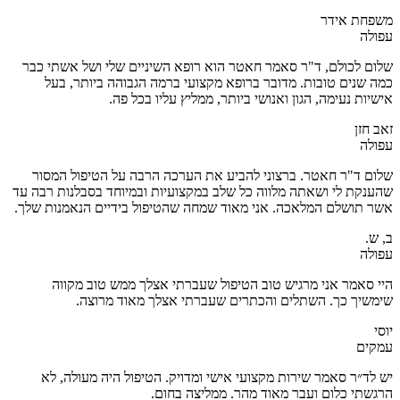
משפחת אידר
עפולה
שלום לכולם, ד"ר סאמר חאטר הוא רופא השיניים שלי ושל אשתי כבר
כמה שנים טובות. מדובר ברופא מקצועי ברמה הגבוהה ביותר, בעל
אישיות נעימה, הגון ואנושי ביותר, ממליץ עליו בכל פה.
זאב חזן
עפולה
שלום ד"ר חאטר. ברצוני להביע את הערכה הרבה על הטיפול המסור
שהענקת לי ושאתה מלווה כל שלב במקצועיות ובמיוחד בסבלנות רבה עד
אשר תושלם המלאכה. אני מאוד שמחה שהטיפול בידיים הנאמנות שלך.
ב, ש.
עפולה
היי סאמר אני מרגיש טוב הטיפול שעברתי אצלך ממש טוב מקווה
שימשיך כך. השתלים והכתרים שעברתי אצלך מאוד מרוצה.
יוסי
עמקים
יש לד״ר סאמר שירות מקצועי אישי ומדויק. הטיפול היה מעולה, לא
הרגשתי כלום ועבר מאוד מהר. ‏ממליצה בחום.