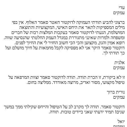
עדי
עמקים
ברצוני להביע תודתי העמוקה לדוקטור חאטר סאמר האלוף. אין בפי
מילים המספיקות לתאר את היחס האישי, המקצועיות והתוצאה
המושלמת, הגעתי לדוקטור סאמר בעקבות המלצות רבות של חברים
ומשפחה ולמרות שאינני מתגוררת במגדל העמק החלטתי שהנסיעה שווה.
רופא אמין והגון, מקצוען והכי הכי חשוב החזיר לי את החיוך לפנים.
דוקטור סאמר היקר אני לא מפסיקה לקבל מחמאות על חיוך מושלם ועל
כך תודתי לך.
אלנית
עמקים
זו לא ביקורת, זו הכרת תודה. תודה לדוקטור סאמר וצוות המרפאה על
טיפול מקצועי, מסור ואדיב, מרוצה מאודדד. ממליצה בחום.
נורית ברוך
עמקים
דוקטור סאמר. תודה לך מקרב לב על הטיפול והייחס שקילתי ממך במשך
שנים! תמיד ידעתי שאני ביידים טובות. תודה.
יואל
עמקים