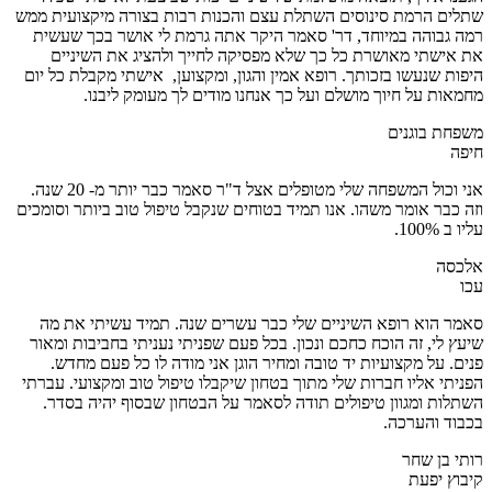
שתלים הרמת סינוסים השתלת עצם והכנות רבות בצורה מיקצועית ממש
רמה גבוהה במיוחד, דר' סאמר היקר אתה גרמת לי אושר בכך שעשית
את אישתי מאושרת כל כך שלא מפסיקה לחייך ולהציג את השיניים
היפות שנעשו בזכותך. רופא אמין והגון, ומקצוען, אישתי מקבלת כל יום
מחמאות על חיוך מושלם ועל כך אנחנו מודים לך מעומק ליבנו.
משפחת בוגנים
חיפה
אני וכול המשפחה שלי מטופלים אצל ד"ר סאמר כבר יותר מ- 20 שנה.
וזה כבר אומר משהו. אנו תמיד בטוחים שנקבל טיפול טוב ביותר וסומכים
עליו ב 100%.
אלכסה
עכו
סאמר הוא רופא השיניים שלי כבר עשרים שנה. תמיד עשיתי את מה
שיעץ לי, זה הוכח כחכם ונכון. בכל פעם שפניתי נעניתי בחביבות ומאור
פנים. על מקצועיות יד טובה ומחיר הוגן אני מודה לו כל פעם מחדש.
הפניתי אליו חברות שלי מתוך בטחון שיקבלו טיפול טוב ומקצועי. עברתי
השתלות ומגוון טיפולים תודה לסאמר על הבטחון שבסוף יהיה בסדר.
בכבוד והערכה.
רותי בן שחר
קיבוץ יפעת