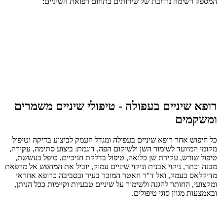
המספק רשימה נרחבת של שירותים בתחום רפואת השיניים:
רופא שיניים בעפולה - טיפולי שיניים משמרים
ומשקמים
כל חיפוש אחר רופא שיניים בעפולה ומגדל העמק לביצוע בדיקה וטיפול
מקומי המיועד לשימור השן ולשיקום הפה, דוגמת: ביצוע סתימה, עקירה,
טיפול שורש, עקירת שן כלואה, טיפול בדלקת חניכיים, טיפל בעששת,
מבנה וכתר, ניקוי אבנית וניקוי שיניים עמוק, יוביל את המחפש אל מרפאת
מדיקלאס בעמק, ואל ד"ר חאטר המוכר בעיר ובסביבה כרופא אחראי
ומקצועי, החותר להגנה ולשימור על שיניים טבעיות וקיימות ככל הניתן,
ובאמצעות מגוון סוגי טיפולים.