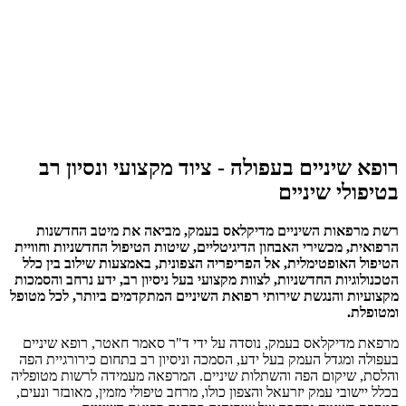
רופא שיניים בעפולה - ציוד מקצועי ונסיון רב
בטיפולי שיניים
רשת מרפאות השיניים מדיקלאס בעמק, מביאה את מיטב החדשנות
הרפואית, מכשירי האבחון הדיגיטליים, שיטות הטיפול החדשניות וחוויית
הטיפול האופטימלית, אל הפריפריה הצפונית, באמצעות שילוב בין כלל
הטכנולוגיות החדשניות, לצוות מקצועי בעל ניסיון רב, ידע נרחב והסמכות
מקצועיות והנגשת שירותי רפואת השיניים המתקדמים ביותר, לכל מטופל
ומטופלת.
מרפאת מדיקלאס בעמק, נוסדה על ידי ד"ר סאמר חאטר, רופא שיניים
בעפולה ומגדל העמק בעל ידע, הסמכה וניסיון רב בתחום כירורגיית הפה
והלסת, שיקום הפה והשתלות שיניים. המרפאה מעמידה לרשות מטופליה
בכלל יישובי עמק יזרעאל והצפון כולו, מרחב טיפולי מזמין, מאובזר ונעים,