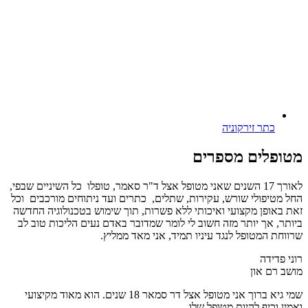
כתר זירקוניה
מטופלים
מספרים
לאורך 17 השנים שאני מטופל אצל ד"ר סאמר, טופלו כל השיניים שבפי,
החל מטיפולי שורש, עקירות, שתלים, כתרים ועד ניתוחים מורכבים וכל
זאת באופן מקצועי ואיכותי ללא פשרות, תוך שימוש בטכנולוגיה החדשה
ביותר, אך יותר מזה חשוב לי לומר שמדובר באדם נעים הליכות טוב לב
שרווחת המטופל לנגד עיניו תמיד, אני מאד ממליץ.
רוני פדידה
מושב רם און
שמי גיא ברוך אני מטופל אצל דר סמאר 18 שנים. הוא מאוד מקיצועי
ואמין וכיף להיות מטופל שלו.