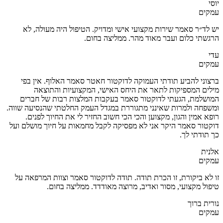
יוסי
עמקים
יש לד״ר סאמר שירות מקצועי אישי ומדויק. הטיפול היה מעולה, לא
הרגשתי כלום ועבר מאוד מהר. ‏ממליצה בחום.
עדי
עמקים
ברצוני להביע תודתי העמוקה לדוקטור חאטר סאמר האלוף. אין בפי
מילים המספיקות לתאר את היחס האישי, המקצועיות והתוצאה
המושלמת, הגעתי לדוקטור סאמר בעקבות המלצות רבות של חברים
ומשפחה ולמרות שאינני מתגוררת במגדל העמק החלטתי שהנסיעה שווה.
רופא אמין והגון, מקצוען והכי הכי חשוב החזיר לי את החיוך לפנים.
דוקטור סאמר היקר אני לא מפסיקה לקבל מחמאות על חיוך מושלם ועל
כך תודתי לך.
אלנית
עמקים
זו לא ביקורת, זו הכרת תודה. תודה לדוקטור סאמר וצוות המרפאה על
טיפול מקצועי, מסור ואדיב, מרוצה מאודדד. ממליצה בחום.
נורית ברוך
עמקים