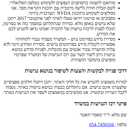
מותאם לתצוגה בדפדפנים הנפוצים ולשימוש בטלפון הסלואלרי.
לשם קבלת חווית גלישה מיטבית עם תוכנת הקראת מסך, אנו
ממליצים לשימוש בתוכנת NVDA העדכנית ביותר.
מסמכים או סרטוני וידאו שעלו לאתר לפני אוקטובר 2017 ייתכן
שלא נגישים באופן מלא. במידה שנתקלתם במסמך כזה או בסרטון,
תוכלו לפנות לרכזת נגישות של החברה ואנחנו נדאג להנגיש לכם
את המידע.
מסירת מידע בפורמט נגיש – המשרד מעמיד עבור לקוחותיו
אפשרות לקבלת מידע בפורמטים נגישים. מסירת המידע הינה ללא
עלות ומיועדת עבור אנשים עם מוגבלות. לפניות ומידע בנושא
נגישות ניתן ליצור קשר עם רכז הנגישות של המשרד שפרטיו
מופיעים בהמשך ההצהרה.
דרכי פנייה לבקשות והצעות לשיפור בנושא נגישות
למרות מאמצינו להנגיש את כל חלקי האתר, יתכן ויתגלו חלקים ספציפיים
שלצערנו אינם נגישים. אם נתקלתם בבעיה בנושא נגישות באתר, נשמח
לקבל הערות ובקשות. אנו ממשיכים במאמצים לשפר את הנגישות באתר.
פרטי רכז הנגישות במשרד
שם מלא: ד"ר סאמר חאטר
טלפון :
054-7450104