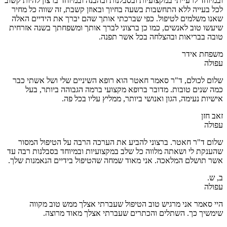
ובמיוחד לרעייתי במקצועיות ובסבלנות ובהבנה ובמיוחד ברצון להיות קשוב
לכל בעייה ללא התחשבות בשעה בחיוך ובאוזן קשבת, זה שווה כל מחיר
שאנו משלמים לטיפול. כפי שברכתי אותך שהם יברך את הידיים האלה
שיעשו טוב לאנשים, כמו כן ברצוני לברך אותך ומשפחתך בשנה אזרחית
טובה בבריאות ובהצלחה בכל אשר תפנה.
משפחת אידר
עפולה
שלום לכולם, ד"ר סאמר חאטר הוא רופא השיניים שלי ושל אשתי כבר
כמה שנים טובות. מדובר ברופא מקצועי ברמה הגבוהה ביותר, בעל
אישיות נעימה, הגון ואנושי ביותר, ממליץ עליו בכל פה.
זאב חזן
עפולה
שלום ד"ר חאטר. ברצוני להביע את הערכה הרבה על הטיפול המסור
שהענקת לי ושאתה מלווה כל שלב במקצועיות ובמיוחד בסבלנות רבה עד
אשר תושלם המלאכה. אני מאוד שמחה שהטיפול בידיים הנאמנות שלך.
ב, ש.
עפולה
היי סאמר אני מרגיש טוב הטיפול שעברתי אצלך ממש טוב מקווה
שימשיך כך. השתלים והכתרים שעברתי אצלך מאוד מרוצה.