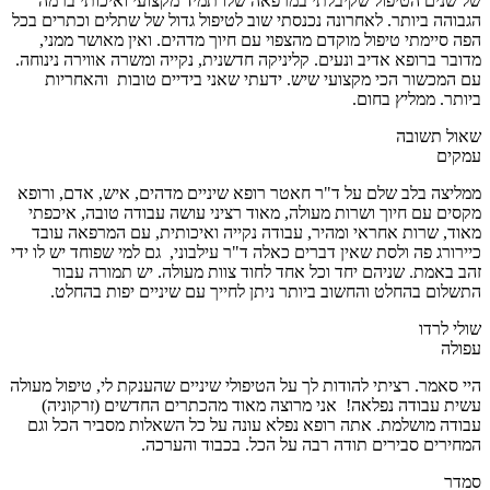
של שנים הטיפול שקיבלתי במרפאה שלו תמיד מקצועי ואיכותי ברמה
הגבוהה ביותר. לאחרונה נכנסתי שוב לטיפול גדול של שתלים וכתרים בכל
הפה סיימתי טיפול מוקדם מהצפוי עם חיוך מדהים. ואין מאושר ממני,
מדובר ברופא אדיב ונעים. קליניקה חדשנית, נקייה ומשרה אווירה נינוחה.
עם המכשור הכי מקצועי שיש. ידעתי שאני בידיים טובות והאחריות
ביותר. ממליץ בחום.
שאול תשובה
עמקים
ממליצה בלב שלם על ד"ר חאטר רופא שיניים מדהים, איש, אדם, ורופא
מקסים עם חיוך ושרות מעולה, מאוד רציני עושה עבודה טובה, איכפתי
מאוד, שרות אחראי ומהיר, עבודה נקייה ואיכותית, עם המרפאה עובד
כיירורג פה ולסת שאין דברים כאלה ד"ר עילבוני, גם למי שפוחד יש לו ידי
זהב באמת. שניהם יחד וכל אחד לחוד צוות מעולה. יש תמורה עבור
התשלום בהחלט והחשוב ביותר ניתן לחייך עם שיניים יפות בהחלט.
שולי לרדו
עפולה
היי סאמר. רציתי להודות לך על הטיפולי שיניים שהענקת לי, טיפול מעולה
עשית עבודה נפלאה! אני מרוצה מאוד מהכתרים החדשים (זרקוניה)
עבודה מושלמת. אתה רופא נפלא עונה על כל השאלות מסביר הכל וגם
המחירים סבירים תודה רבה על הכל. בכבוד והערכה.
סמדר