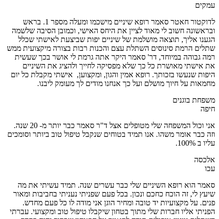
עמקים
לדוקטור חאטר סאמר רופא שיניים מישכמו ומעלה מספר 1. בראש
ובראשונה חשוב לי מאוד לציין את היחס האישי, וכמובן הסיבה שלשמה
הגענו אליך, תוצאה מושלמת של שיניים יפות שביצעת לאישתי שכלל
שתלים הרמת סינוסים השתלת עצם והכנות רבות בצורה מיקצועית ממש
רמה גבוהה במיוחד, דר' סאמר היקר אתה גרמת לי אושר בכך שעשית
את אישתי מאושרת כל כך שלא מפסיקה לחייך ולהציג את השיניים
היפות שנעשו בזכותך. רופא אמין והגון, ומקצוען, אישתי מקבלת כל יום
מחמאות על חיוך מושלם ועל כך אנחנו מודים לך מעומק ליבנו.
משפחת בוגנים
חיפה
אני וכול המשפחה שלי מטופלים אצל ד"ר סאמר כבר יותר מ- 20 שנה.
וזה כבר אומר משהו. אנו תמיד בטוחים שנקבל טיפול טוב ביותר וסומכים
עליו ב 100%.
אלכסה
עכו
סאמר הוא רופא השיניים שלי כבר עשרים שנה. תמיד עשיתי את מה
שיעץ לי, זה הוכח כחכם ונכון. בכל פעם שפניתי נעניתי בחביבות ומאור
פנים. על מקצועיות יד טובה ומחיר הוגן אני מודה לו כל פעם מחדש.
הפניתי אליו חברות שלי מתוך בטחון שיקבלו טיפול טוב ומקצועי. עברתי