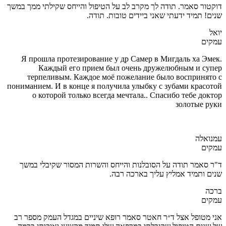
דוקטור סאמר. תודה לך מקרב לב על הטיפול והייחס שקילתי ממך במשך
שנים! תמיד ידעתי שאני ביידים טובות. תודה.
יואל
עמקים
Я прошла протезирование у др Самер в Мигдаль ха Эмек.
Каждый его прием был очень дружелюбным и супер
терпеливым. Каждое моё пожелание было воспринято с
пониманием. И в конце я получила улыбку с зубами красотой
о которой только всегда мечтала.. Спасибо тебе доктор
золотые руки
עמנואלה
עמקים
ד"ר סאמר תודה על הסובלנות והייחס והשרות המסור שקיבלי במשך
שנים ותמיד אמליץ עליך בארכה רבה.
ברכה
עמקים
אני מטופל אצל ד״ר חאטר סאמר רופא שיניים במגדל העמק מספר רב