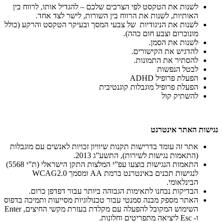
לשנות את הטקסט לפי הצרכים שלכם – להגדיל אותו, לרווח בין
האותיות, לשנות את הרווח בין השורות, לישר לצד אחד.
לשנות את הניגודיות של צבעי המסך ובעיקר הטקסט והרקע (כולל
מונוכרום וצבע חום כהה).
לשנות את הסמן.
להדגיש את הקישורים.
להסתיר את התמונות.
לבטל הנפשות
הפעלת פרופיל ADHD
הפעלת פרופיל מוגבלות קוגנטיבית
להשתיק קול
נגישות האתר אינטרנט
אתר זה עומד בדרישות תקנות שיוויון זכויות לאנשים עם מוגבלות
(התאמות נגישות לשירות), התשע”ג 2013.
התאמות הנגישות בוצעו עפ”י המלצות התקן הישראלי (ת”י 5568)
לנגישות תכנים באינטרנט ברמת AA ומסמך WCAG2.0
הבינלאומי.
הבדיקות נבחנו לתאימות הגבוהה ביותר עבור דפדפן כרום.
האתר מספק מבנה סמנטי עבור טכנולוגיות מסייעות ותמיכה בדפוס
השימוש המקובל להפעלה עם מקלדת בעזרת מקשי החיצים, Enter
ו- Esc ליציאה מתפריטים וחלונות.