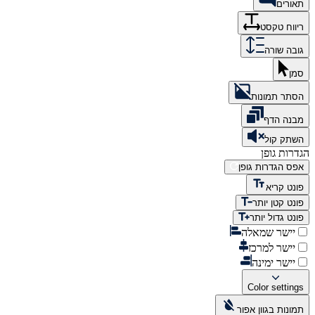
תאורים
ריווח טקסט
גובה שורה
סמן
הסתר תמונות
מבנה הדף
השתק קול
הגדרות גופן
אפס הגדרות גופן
פונט קריא
פונט קטן יותר
פונט גדול יותר
יישר שמאלה
יישר למרכז
יישר ימינה
Color settings
תמונות בגוון אפור