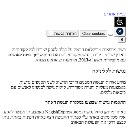
בניית אתרים
Clear cookies
הצהרת נגישות
✖
רשת מרפאות מדיקלאס חרטה על דגלה לספק שירות לכל לקוחותיה
באופן שוויוני, מכובד, נגיש ומקצועי בהתאם ל
חוק שוויון זכויות לאנשים
עם מוגבלויות תשע"ג-2013
, ולתקנות שהותקנו מכוחו.
נגישות לקליניקה
מידע אודות הנגשת המבנים ודרכי הגישה: לשני הסניפים נגישות
באמצעות מעליות וחניות מסודרות. קיימת גישה לסניפינו לאנשים עם
כיסאות גלגלים.
התאמות נגישות שבוצעו במסגרת הנגשת האתר
באתר מותקן סרגל נגישות מסוג NagishExpress באמצעותו אפשר להגיע
אליו מכל מקום באתר ע"י כפתור ההנגשה הצף באחת הפינות באתר. ניתן
לבצע דרכו את הפעולות הבאות: