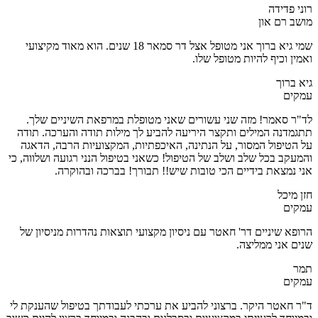
רוני פדידה
מושב רם און
שמי גיא ברוך אני מטופל אצל דר סמאר 18 שנים. הוא מאוד מקיצועי
ואמין וכיף להיות מטופל שלו.
גיא ברוך
עמקים
לד"ר סאמר! מזה שני עשורים שאני מטופלת במרפאת השיניים שלך.
תתגמדנה המילים ותקצר היריעה להביע לך מילות תודה והערכה. תודה
על הטיפול המסור, על הנתינה, האיכפתיות, המקצועיות הרבה, הדאגה
והמעקב בכל שלב ושלב של הטיפול! כשאני בטיפול הנני רגועה ושלווה, כי
אני נמצאת בידיים הכי טובות שיש!! תבורך! בברכה ובהוקרה.
חזן מיכל
עמקים
הרופא שיניים דר' חאטר עם ניסיון מקצועי תוצאות נהדרות מניסיון של
שנים אני ממליצה.
תמר
עמקים
ד"ר חאטר היקר. ברצוני להביע את ערכתי לעבודתך בטיפול שהענקת לי