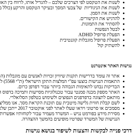
לשנות את הטקסט לפי הצרכים שלכם – להגדיל אותו, לרווח בין האות
לשנות את הניגודיות של צבעי המסך ובעיקר הטקסט והרקע (כולל מו
לשנות את הסמן.
להדגיש את הקישורים.
להסתיר את התמונות.
לבטל הנפשות
הפעלת פרופיל ADHD
הפעלת פרופיל מוגבלות קוגנטיבית
להשתיק קול
נגישות האתר אינטרנט
אתר זה עומד בדרישות תקנות שיוויון זכויות לאנשים עם מוגבלות (התאמ
התאמות הנגישות בוצעו עפ”י המלצות התקן הישראלי (ת”י 5568) לנגישות תכנים באינטרנט ברמת AA ומסמך WCAG2.0 הבינלאומי.
הבדיקות נבחנו לתאימות הגבוהה ביותר עבור דפדפן כרום.
האתר מספק מבנה סמנטי עבור טכנולוגיות מסייעות ותמיכה בדפוס השימוש המקובל להפעל
מותאם לתצוגה בדפדפנים הנפוצים ולשימוש בטלפון הסלואלרי.
לשם קבלת חווית גלישה מיטבית עם תוכנת הקראת מסך, אנו ממליצים לשימוש בתוכנ
מסמכים או סרטוני וידאו שעלו לאתר לפני אוקטובר 2017 ייתכן שלא נגישים באופן מלא. במידה שנתקלתם במסמך כזה או בסרטון, תוכלו לפנות לרכזת נגישות של החברה ואנחנו נדאג להנגיש לכם את המידע.
מסירת מידע בפורמט נגיש – המשרד מעמיד עבור לקוחותיו אפשרות לק
הנגישות של המשרד שפרטיו מופיעים בהמשך ההצהרה.
דרכי פנייה לבקשות והצעות לשיפור בנושא נגישות