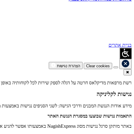
בניית אתרים
Clear cookies
הצהרת נגישות
✖
רשת מרפאות מדיקלאס חרטה על דגלה לספק שירות לכל לקוחותיה באופן שוו
נגישות לקליניקה
מידע אודות הנגשת המבנים ודרכי הגישה: לשני הסניפים נגישות באמצעות מע
התאמות נגישות שבוצעו במסגרת הנגשת האתר
באתר מותקן סרגל נגישות מסוג NagishExpress באמצעותו אפשר להגיע אליו מכל מקום באתר ע"י כפתור ההנגשה הצף באחת הפינות באתר. ניתן לבצע דרכו את הפעולות הבאות: