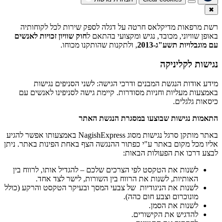
✖
רשת מרפאות מדיקלאס חרטה על דגלה לספק שירות לכל לקוחותיה
באופן שוויוני, מכובד, נגיש ומקצועי בהתאם ל
חוק שוויון זכויות לאנשים
עם מוגבלויות תשע"ג-2013
, ולתקנות שהותקנו מכוחו.
נגישות לקליניקה
מידע אודות הנגשת המבנים ודרכי הגישה: לשני הסניפים נגישות
באמצעות מעליות וחניות מסודרות. קיימת גישה לסניפינו לאנשים עם
כיסאות גלגלים.
התאמות נגישות שבוצעו במסגרת הנגשת האתר
באתר מותקן סרגל נגישות מסוג NagishExpress באמצעותו אפשר להגיע
אליו מכל מקום באתר ע"י כפתור ההנגשה הצף באחת הפינות באתר. ניתן
לבצע דרכו את הפעולות הבאות:
לשנות את הטקסט לפי הצרכים שלכם – להגדיל אותו, לרווח בין
האותיות, לשנות את הרווח בין השורות, לישר לצד אחד.
לשנות את הניגודיות של צבעי המסך ובעיקר הטקסט והרקע (כולל
מונוכרום וצבע חום כהה).
לשנות את הסמן.
להדגיש את הקישורים.