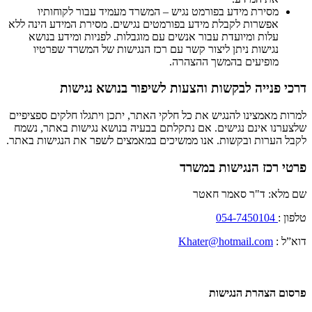
מסירת מידע בפורמט נגיש – המשרד מעמיד עבור לקוחותיו
אפשרות לקבלת מידע בפורמטים נגישים. מסירת המידע הינה ללא
עלות ומיועדת עבור אנשים עם מוגבלות. לפניות ומידע בנושא
נגישות ניתן ליצור קשר עם רכז הנגישות של המשרד שפרטיו
מופיעים בהמשך ההצהרה.
דרכי פנייה לבקשות והצעות לשיפור בנושא נגישות
למרות מאמצינו להנגיש את כל חלקי האתר, יתכן ויתגלו חלקים ספציפיים
שלצערנו אינם נגישים. אם נתקלתם בבעיה בנושא נגישות באתר, נשמח
לקבל הערות ובקשות. אנו ממשיכים במאמצים לשפר את הנגישות באתר.
פרטי רכז הנגישות במשרד
שם מלא: ד"ר סאמר חאטר
טלפון :
054-7450104
דוא”ל :
Khater@hotmail.com
פרסום הצהרת הנגישות