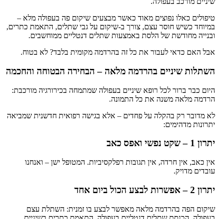
שיניים מורכב בעפולה.
טיפולים כאלו נפוצים מאוד כאשר מבצעים שיקום פה בעפולה מלא –
במיוחד כשיש חוסר עצם, צורך ב-שיקום על גבי שתלים, התאמת כתרים,
ובנייה מחודשת של הלסת באמצעות שתלים דנטליים ממוחשבים.
אבל האם כדאי לעבור את כל זה בהרדמה מקומית בלבד? לא בטוח.
השתלות שיניים בהרדמה מלאה – הבחירה הבטוחה והחכמה
היום כבר ברור לכל רופא שיניים בעפולה שמתמחה בכירורגיה מורכבת:
הרדמה מלאה משנה את כל התמונה.
לא מדובר רק בהקלה על פחדים – אלא בגישה רפואית חדשנית שמביאה
יתרונות מדהימים:
יתרון 1 – שקט נפשי ואפס כאב
אין כאב, אין חרדה, אין תגובות רפלקסיביות. המטופל ישן – ואנחנו
עובדים מדויק.
יתרון 2 – אפשרות לבצע הכול ביום אחד
שיקום הפה בהרדמה מלאה מאפשר לבצע בו זמנית: השתלת עצם
בעפולה, הכנסת שתלים דנטליים בעפולה, התאמת כתרים בשיניים