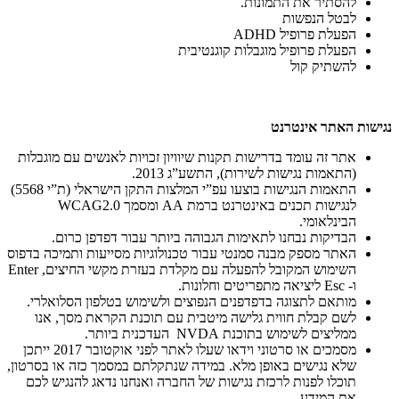
להסתיר את התמונות.
לבטל הנפשות
הפעלת פרופיל ADHD
הפעלת פרופיל מוגבלות קוגנטיבית
להשתיק קול
נגישות האתר אינטרנט
אתר זה עומד בדרישות תקנות שיוויון זכויות לאנשים עם מוגבלות
(התאמות נגישות לשירות), התשע”ג 2013.
התאמות הנגישות בוצעו עפ”י המלצות התקן הישראלי (ת”י 5568)
לנגישות תכנים באינטרנט ברמת AA ומסמך WCAG2.0
הבינלאומי.
הבדיקות נבחנו לתאימות הגבוהה ביותר עבור דפדפן כרום.
האתר מספק מבנה סמנטי עבור טכנולוגיות מסייעות ותמיכה בדפוס
השימוש המקובל להפעלה עם מקלדת בעזרת מקשי החיצים, Enter
ו- Esc ליציאה מתפריטים וחלונות.
מותאם לתצוגה בדפדפנים הנפוצים ולשימוש בטלפון הסלואלרי.
לשם קבלת חווית גלישה מיטבית עם תוכנת הקראת מסך, אנו
ממליצים לשימוש בתוכנת NVDA העדכנית ביותר.
מסמכים או סרטוני וידאו שעלו לאתר לפני אוקטובר 2017 ייתכן
שלא נגישים באופן מלא. במידה שנתקלתם במסמך כזה או בסרטון,
תוכלו לפנות לרכזת נגישות של החברה ואנחנו נדאג להנגיש לכם
את המידע.