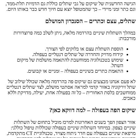
הגישה החדשנית של שיקום על גבי שתלים כוללת גם הדמיות תלת-ממד,
וגם כתר זמני מיידי – כך שהמטופל יוצא עם חיוך חדש כבר באותו היום.
שתלים, עצם וכתרים – הסנכרון המושלם
במהלך השתלות שיניים בהרדמה מלאה, ניתן לשלב כמה פרוצדורות
מורכבות:
הוספת השתלת עצם או בלוקים לפי הצורך.
קידוח מדויק והחדרה של שתלים דנטליים בעפולה.
שימוש בטכנולוגיה ממוחשבת להתאמה מושלמת של מיקום
השתל.
התאמת כתרים בשיניים בעפולה – זמניים או קבועים.
לא פעם אנחנו מבצעים גם שיקום פה בהרדמה מלאה שכולל שילוב של
שתל זירקוניה באזור קדמי למראה אסתטי מושלם, לצד שתלים דנטליים
ממוחשבים בלסת האחורית – כל זה בפעולה אחת, יעילה, מדויקת וללא
כאבים.
שיקום הפה בעפולה – למה דווקא כאן?
אזור הצפון הפך בשנים האחרונות למרכז מוביל בתחום של השתלות
שיניים בצפון. במיוחד השתלות שיניים בעפולה שכוללות טיפול כוללני:
מרפאת שיניים בעפולה עם חדר ניתוח מצויד, טכנולוגיית CT מתקדמת,