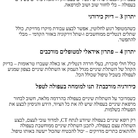
בעפולה – בלי לחזור שוב ושוב למרפאה.
יתרון 3 – דיוק כירורגי
כשהמטופל רגוע לחלוטין, אפשר לבצע עבודת מיקרו מדויקת, כולל
שתלים דנטליים ממוחשבים ו-שתל זירקוניה באזור הקדמי – מבלי
להתפשר.
יתרון 4 – פתרון אידאלי למטופלים מורכבים
כולל חולי סוכרת, בעלי חרדה דנטלית, או כאלה שעברו טראומות – בדיוק
הקהל של השתלת שיניים מגדל העמק או השתלות שיניים בצפון שמגיע
לעפולה בשביל טיפול שכולל הכל.
כירורגיה מורכבת? תנו למומחה בעפולה לטפל
כשמדובר על השתלות שיניים בעפולה בהרדמה מלאה, חשוב לבחור
מרפאת שיניים בעפולה שיש לה את כל הציוד, הידע והניסיון לבצע את
הפעולה בשלמות.
רק רופא שיניים בעפולה שיודע לנתח CT, למדוד עובי לעצם, לבצע
השתלת עצם בעפולה, לתכנן השתלת שיניים ממוחשבת בעפולה
ולהתאים כתרים מדויקים – יכול להבטיח שהכול ייעשה באותו טיפול.