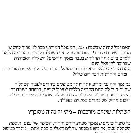
האם יכול להיות שבשנת 2025, המטופל המודרני כבר לא צריך לחשוש
מניתוח שיניים מורכב? האם אפשר לבצע השתלות שיניים בהרדמה מלאה
ולסיים ביום אחד תהליך שבעבר נמשך חודשים? השאלה האמיתית
שצריכה להישאל היום:
האם הרדמה מלאה היא הפתרון המושלם עבור השתלות שיניים מורכבות
– ומהם היתרונות הברורים שלה?
במאמר הזה נבין מדוע יותר ויותר מטופלים בוחרים לעבור השתלות
שיניים בעפולה תחת הרדמה כללית לטיפול שיניים, במיוחד כשמדובר
ב-שיקום פה בעפולה, השתלת עצם בעפולה, שתלים דנטליים בעפולה,
ויישום מדויק של כתרים בשיניים בעפולה.
השתלות שיניים מורכבות – מתי זה נהיה מסובך?
כל טיפול שיניים שנמשך שעות, דורש חיתוך, חשיפה של עצם, תוספת
השתלת עצם, או ביצוע מספר שתלים דנטליים בבת אחת – מוגדר כטיפול