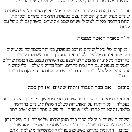
הדמיות ממוחשבות ותכנון של שיקום על גבי שתלים לפני ההרדמה.
אנחנו רואים את זה בשטח – מטופלים מכל הארץ מגיעים לבצע השתלת
שיניים מגדל העמק, השתלת עצם בעפולה, התאמת כתרים, וכל זאת
תחת הרדמה כללית לטיפול שיניים שמביאה שקט וביטחון גם למטופל וגם
לצוות.
ד"ר סאמר חאטר מסביר:
"במקרים של טיפול שיניים מורכב בעפולה, במיוחד כשמדובר על שיקום
פה מלא, אנחנו ממליצים לעבור את התהליך תחת השתלות שיניים
בהרדמה מלאה. זה מאפשר לנו לבצע גם השתלת עצם, גם הכנסת שתלים
דנטליים בעפולה, גם התאמת כתרים, והכל בדיוק מושלם – בלי לחשוף
את המטופל לסבל מיותר. זו הדרך הבטוחה, החכמה והמתקדמת ביותר
כיום."
סיכום – אם כבר לעבור ניתוח שיניים, אז רק ככה
אם אתם מתמודדים עם חוסר שיניים, סבל מתמשך, או צורך ב-שיקום פה
בעפולה – אל תוותרו על האפשרות לשלב השתלות שיניים בהרדמה
מלאה. זה לא רק פתרון למי שמפחד – זה פשוט פתרון רפואי טוב יותר.
השתלות שיניים בעפולה הפכו כבר מזמן למותג של איכות. עם שילוב נכון
של השתלת עצם בעפולה, טכנולוגיה של שתלים דנטליים ממוחשבים,
וכמובן – התאמת כתרים בשיניים בעפולה לאסתטיקה מושלמת, אתם