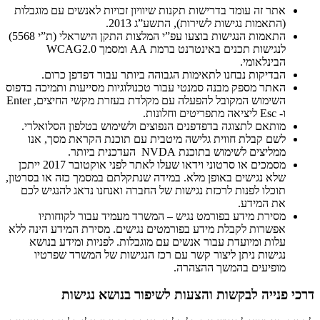
אתר זה עומד בדרישות תקנות שיוויון זכויות לאנשים עם מוגבלות
(התאמות נגישות לשירות), התשע”ג 2013.
התאמות הנגישות בוצעו עפ”י המלצות התקן הישראלי (ת”י 5568)
לנגישות תכנים באינטרנט ברמת AA ומסמך WCAG2.0
הבינלאומי.
הבדיקות נבחנו לתאימות הגבוהה ביותר עבור דפדפן כרום.
האתר מספק מבנה סמנטי עבור טכנולוגיות מסייעות ותמיכה בדפוס
השימוש המקובל להפעלה עם מקלדת בעזרת מקשי החיצים, Enter
ו- Esc ליציאה מתפריטים וחלונות.
מותאם לתצוגה בדפדפנים הנפוצים ולשימוש בטלפון הסלואלרי.
לשם קבלת חווית גלישה מיטבית עם תוכנת הקראת מסך, אנו
ממליצים לשימוש בתוכנת NVDA העדכנית ביותר.
מסמכים או סרטוני וידאו שעלו לאתר לפני אוקטובר 2017 ייתכן
שלא נגישים באופן מלא. במידה שנתקלתם במסמך כזה או בסרטון,
תוכלו לפנות לרכזת נגישות של החברה ואנחנו נדאג להנגיש לכם
את המידע.
מסירת מידע בפורמט נגיש – המשרד מעמיד עבור לקוחותיו
אפשרות לקבלת מידע בפורמטים נגישים. מסירת המידע הינה ללא
עלות ומיועדת עבור אנשים עם מוגבלות. לפניות ומידע בנושא
נגישות ניתן ליצור קשר עם רכז הנגישות של המשרד שפרטיו
מופיעים בהמשך ההצהרה.
דרכי פנייה לבקשות והצעות לשיפור בנושא נגישות