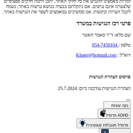
למרות מאמצינו להנגיש את כל חלקי האתר, יתכן ויתגלו חלקים ספציפיים
שלצערנו אינם נגישים. אם נתקלתם בבעיה בנושא נגישות באתר, נשמח
לקבל הערות ובקשות. אנו ממשיכים במאמצים לשפר את הנגישות באתר.
פרטי רכז הנגישות במשרד
שם מלא: ד"ר סאמר חאטר
טלפון :
054-7450104
דוא”ל :
Khater@hotmail.com
פרסום הצהרת הנגישות
הצהרת הנגישות עודכנה ביום: 25.7.2024
נקה עוגיות
ADHD פרופיל
פרופיל מוגבלות קוגנטיבית