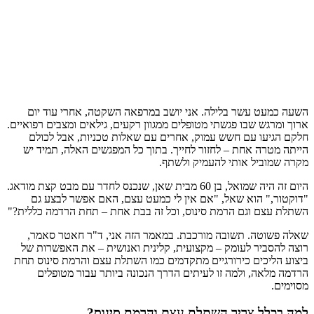
השעה כמעט עשר בלילה. אני יושב במרפאה השקטה, אחרי עוד יום
ארוך ומרגש שבו פגשתי מטופלים ממגוון רקעים, גילאים ומצבים רפואיים.
חלקם הגיעו עם חשש עמוק, אחרים עם שאלות טכניות, אבל לכולם
הייתה מטרה אחת – לחזור לחייך. בתוך כל המפגשים האלה, תמיד יש
מקרה שמוביל אותי להעמיק ולשתף.
היום זה היה שמואל, בן 60 מבית שאן, שנכנס לחדר עם מבט קצת מודאג.
"דוקטור," הוא שאל, "אם אין לי כמעט עצם, האם אפשר לבצע גם
השתלת עצם וגם הרמת סינוס, וכל זה בבת אחת – תחת הרדמה כללית?"
שאלה פשוטה. תשובה מורכבת. במאמר הזה אני, ד"ר חאטר סאמר,
רוצה להסביר לעומק – מקצועית, קלינית ואנושית – את האפשרות של
ביצוע הליכים כירורגיים מתקדמים כמו השתלת עצם והרמת סינוס תחת
הרדמה מלאה, ולמה זו לעיתים הדרך הנכונה ביותר עבור מטופלים
מסוימים.
למה בכלל צריך השתלת עצם והרמת סינוס?