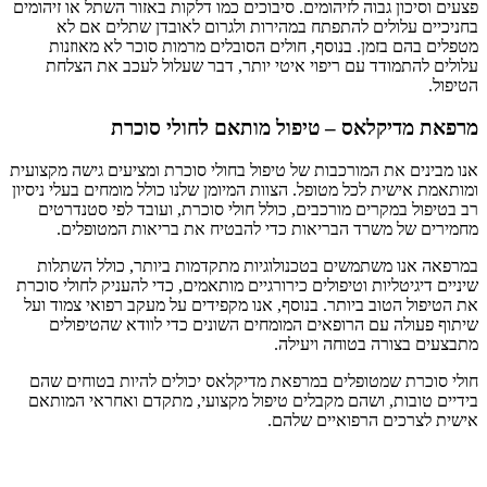
פצעים וסיכון גבוה לזיהומים. סיבוכים כמו דלקות באזור השתל או זיהומים
בחניכיים עלולים להתפתח במהירות ולגרום לאובדן שתלים אם לא
מטפלים בהם בזמן. בנוסף, חולים הסובלים מרמות סוכר לא מאוזנות
עלולים להתמודד עם ריפוי איטי יותר, דבר שעלול לעכב את הצלחת
הטיפול.
מרפאת מדיקלאס – טיפול מותאם לחולי סוכרת
אנו מבינים את המורכבות של טיפול בחולי סוכרת ומציעים גישה מקצועית
ומותאמת אישית לכל מטופל. הצוות המיומן שלנו כולל מומחים בעלי ניסיון
רב בטיפול במקרים מורכבים, כולל חולי סוכרת, ועובד לפי סטנדרטים
מחמירים של משרד הבריאות כדי להבטיח את בריאות המטופלים.
במרפאה אנו משתמשים בטכנולוגיות מתקדמות ביותר, כולל השתלות
שיניים דיגיטליות וטיפולים כירורגיים מותאמים, כדי להעניק לחולי סוכרת
את הטיפול הטוב ביותר. בנוסף, אנו מקפידים על מעקב רפואי צמוד ועל
שיתוף פעולה עם הרופאים המומחים השונים כדי לוודא שהטיפולים
מתבצעים בצורה בטוחה ויעילה.
חולי סוכרת שמטופלים במרפאת מדיקלאס יכולים להיות בטוחים שהם
בידיים טובות, ושהם מקבלים טיפול מקצועי, מתקדם ואחראי המותאם
אישית לצרכים הרפואיים שלהם.