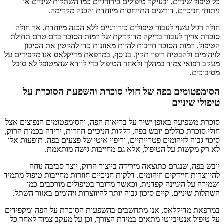
כל טיפול שיניים, ובעיקר טיפולים כירורגיים כמו השתלות שיניים או
ניתוחי חניכיים, דורשים התייחסות מיוחדת והכנה מקדימה.
חולה רגיל עשוי לעבור טיפולים כירורגיים ללא הכנה מיוחדת, אך חולה
סוכרת צריך לעבור בדיקה מדוקדקת של רמות הסוכר בדם טרם תחילת
הטיפול. רמות הסוכר חייבות להיות מאוזנות כדי להקטין את הסיכון
לזיהומים ולהבטיח ריפוי תקין. בנוסף, במרפאת מדיקלאס אנו מקפידים על
מעקב רפואי צמוד במהלך ולאחר הטיפול כדי לוודא שהמטופל לא סובל
מסיבוכים.
הסימפטומים בפה של חולי סוכרת והשפעת הסוכרת על
טיפולי שיניים
סוכרת משפיעה באופן ישיר על בריאות הפה, והסימפטומים הנפוצים אצל
חולי סוכרת כוללים יובש בפה, דלקות חניכיים חוזרות, ירידה בכמות הרוק,
סיכוי גבוה לזיהומים פטרייתיים, וריפוי איטי של פצעים בפה. תופעות אלו
לא רק מקשות על הטיפול, אלא גם מחייבות גישה מותאמת.
יובש בפה, שנגרם כתוצאה מירידה בייצור הרוק, יוצר סביבה נוחה
להיווצרות חיידקים וזיהומים. דלקות חניכיים חוזרות מחייבות טיפול מתמיד
ושמירה על היגיינה קפדנית, וכאשר מדובר בטיפולים מורכבים כמו
השתלות שיניים, קיים סיכון גבוה יותר להיווצרות זיהומים באזור השתל.
במרפאת מדיקלאס, אנו מתחשבים בהשפעות הסוכרת על הפה ומקפידים
על טיפול אנטיביוטי מתאים במידת הצורך, וכן על מעקב צמוד לאחר כל