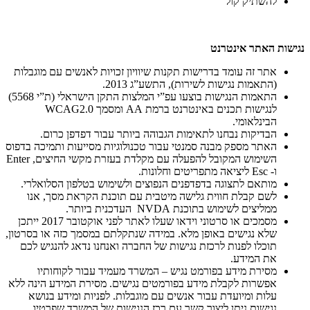
להשתיק קול
נגישות האתר אינטרנט
אתר זה עומד בדרישות תקנות שיוויון זכויות לאנשים עם מוגבלות
(התאמות נגישות לשירות), התשע”ג 2013.
התאמות הנגישות בוצעו עפ”י המלצות התקן הישראלי (ת”י 5568)
לנגישות תכנים באינטרנט ברמת AA ומסמך WCAG2.0
הבינלאומי.
הבדיקות נבחנו לתאימות הגבוהה ביותר עבור דפדפן כרום.
האתר מספק מבנה סמנטי עבור טכנולוגיות מסייעות ותמיכה בדפוס
השימוש המקובל להפעלה עם מקלדת בעזרת מקשי החיצים, Enter
ו- Esc ליציאה מתפריטים וחלונות.
מותאם לתצוגה בדפדפנים הנפוצים ולשימוש בטלפון הסלואלרי.
לשם קבלת חווית גלישה מיטבית עם תוכנת הקראת מסך, אנו
ממליצים לשימוש בתוכנת NVDA העדכנית ביותר.
מסמכים או סרטוני וידאו שעלו לאתר לפני אוקטובר 2017 ייתכן
שלא נגישים באופן מלא. במידה שנתקלתם במסמך כזה או בסרטון,
תוכלו לפנות לרכזת נגישות של החברה ואנחנו נדאג להנגיש לכם
את המידע.
מסירת מידע בפורמט נגיש – המשרד מעמיד עבור לקוחותיו
אפשרות לקבלת מידע בפורמטים נגישים. מסירת המידע הינה ללא
עלות ומיועדת עבור אנשים עם מוגבלות. לפניות ומידע בנושא
נגישות ניתן ליצור קשר עם רכז הנגישות של המשרד שפרטיו