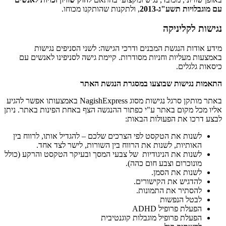
עם מוגבלויות תשע"ג-2013
, ולתקנות שהותקנו מכוחו.
נגישות לקליניקה
מידע אודות הנגשת המבנים ודרכי הגישה: לשני הסניפים נגישות
באמצעות מעליות וחניות מסודרות. קיימת גישה לסניפינו לאנשים עם
כיסאות גלגלים.
התאמות נגישות שבוצעו במסגרת הנגשת האתר
באתר מותקן סרגל נגישות מסוג NagishExpress באמצעותו אפשר להגיע
אליו מכל מקום באתר ע"י כפתור ההנגשה הצף באחת הפינות באתר. ניתן
לבצע דרכו את הפעולות הבאות:
לשנות את הטקסט לפי הצרכים שלכם – להגדיל אותו, לרווח בין
האותיות, לשנות את הרווח בין השורות, לישר לצד אחד.
לשנות את הניגודיות של צבעי המסך ובעיקר הטקסט והרקע (כולל
מונוכרום וצבע חום כהה).
לשנות את הסמן.
להדגיש את הקישורים.
להסתיר את התמונות.
לבטל הנפשות
הפעלת פרופיל ADHD
הפעלת פרופיל מוגבלות קוגנטיבית