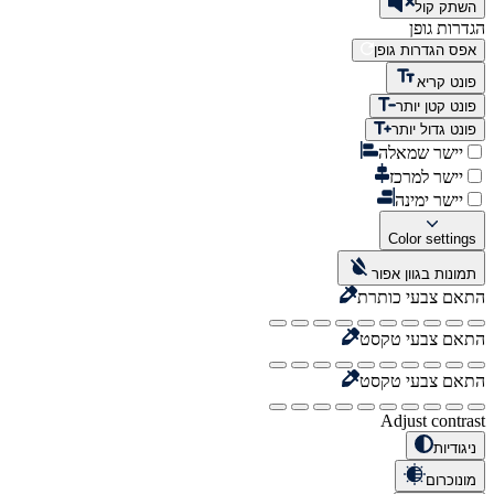
השתק קול
הגדרות גופן
אפס הגדרות גופן
פונט קריא
פונט קטן יותר
פונט גדול יותר
יישר שמאלה
יישר למרכז
יישר ימינה
Color settings
תמונות בגוון אפור
התאם צבעי כותרת
התאם צבעי טקסט
התאם צבעי טקסט
Adjust contrast
ניגודיות
מונוכרום