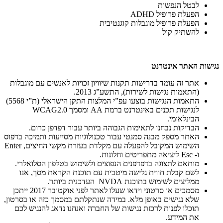
לבטל הנפשות
הפעלת פרופיל ADHD
הפעלת פרופיל מוגבלות קוגנטיבית
להשתיק קול
נגישות האתר אינטרנט
אתר זה עומד בדרישות תקנות שיוויון זכויות לאנשים עם מוגבלות
(התאמות נגישות לשירות), התשע”ג 2013.
התאמות הנגישות בוצעו עפ”י המלצות התקן הישראלי (ת”י 5568)
לנגישות תכנים באינטרנט ברמת AA ומסמך WCAG2.0
הבינלאומי.
הבדיקות נבחנו לתאימות הגבוהה ביותר עבור דפדפן כרום.
האתר מספק מבנה סמנטי עבור טכנולוגיות מסייעות ותמיכה בדפוס
השימוש המקובל להפעלה עם מקלדת בעזרת מקשי החיצים, Enter
ו- Esc ליציאה מתפריטים וחלונות.
מותאם לתצוגה בדפדפנים הנפוצים ולשימוש בטלפון הסלואלרי.
לשם קבלת חווית גלישה מיטבית עם תוכנת הקראת מסך, אנו
ממליצים לשימוש בתוכנת NVDA העדכנית ביותר.
מסמכים או סרטוני וידאו שעלו לאתר לפני אוקטובר 2017 ייתכן
שלא נגישים באופן מלא. במידה שנתקלתם במסמך כזה או בסרטון,
תוכלו לפנות לרכזת נגישות של החברה ואנחנו נדאג להנגיש לכם
את המידע.