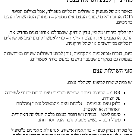
כאשר מטופל מעוניין ב־שתלים דנטליים בעפולה, אבל בצילום הסיטי
(CT) אנחנו רואים שעובי העצם אינו מספיק – הפתרון הוא השתלת עצם
בחניכיים.
זהו הליך כירורגי מקומי, עדין ומדויק, שבמהלכו אנחנו בונים מחדש את
הרכס או מעבים את העצם הקיימת – כדי לאפשר קיבוע יציב של שתלים
דנטליים ממוחשבים או שתל זירקוניה.
כיום, בזכות טכנולוגיות מתקדמות, ניתן לבצע השתלות שיניים ממוחשבות
בעפולה גם במקרים שבעבר נחשבו כמעט בלתי אפשריים.
סוגי השתלות עצם
יש כמה שיטות לביצוע השתלת עצם:
GBR – הנפוצה ביותר. שימוש בגרגירי עצם וקרום ייחודי לשמירה
על הצורה.
בלוק עצם עצמונית – נלקחת עצם מהמטופל עצמו (מהלסת
האחורית או הסנטר).
סינוס ליפט – במידה ויש חוסר בעצם בלסת העליונה האחורית.
פיצול רכס – כשיש מספיק גובה אבל חסר רוחב.
כל מקרה נבדק לגופו – בהתאמה אישית. אנחנו לא מאמינים ב"טיפול