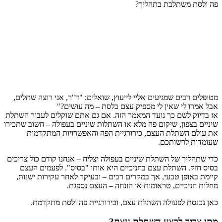
פה ולסת משתלבת בתהליך?
מטופלים רבים שמגיעים אליי לייעוץ, שואלים: "ד"ר, אני רוצה שתלים,
אבל אמרו לי שאין לי מספיק עצם בלסת – מה עושים?"
אז בדיוק לשם כך נועד המאמר הזה. אם גם אתם שוקלים לעבור השתלת
שיניים בצפון, שיקום פה מלא או השתלות שיניים בעפולה – חשוב שתכירו
את עולם השתלת העצם, כירורגיית הפה והאפשרויות המתקדמות
שעומדות לרשותכם.
כדי שתהליך של השתלת שיניים בעפולה יצליח – אנחנו קודם כול צריכים
בסיס חזק. השתלת עצם בחניכיים היא אותו "בסיס". לפעמים העצם
קיימת באופן טבעי, אך במקרים רבים – ובעיקר לאחר עקירות ישנות,
מחלות חניכיים, טראומות או הזנחה – העצם נספגת.
כאן נכנסת לפעולה השתלת עצם, וכירורגיית פה ולסת מתקדמת.
מתי צריך לבצע השתלת עצם?