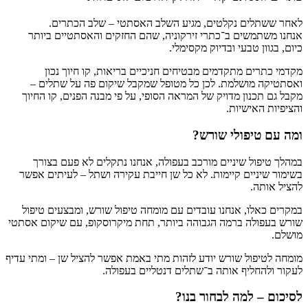
לאחר ששתלים נקלטים, מגיע השלב האסתטי – שלב הכתרים.
אנחנו משתמשים ב־כתרי זירקוניה, שהם החזקים והאסתטיים ביותר
כיום, בגוון טבעי ובדיוק מקסימלי.
מקדמי כתרים מתקדמים מבטיחים חניכיים בריאות, קו חיוך נכון
ואסתטיקה מושלמת. לכן כל מטופל שמקבל שיקום פה על שתלים –
מקבל גם תכנון מדויק של המראה הסופי, על פי מבנה הפנים, קו החיוך
והציפיות האישיות.
ומה עם טיפולי שורש?
במהלך טיפול שיניים מורכב בעפולה, אנחנו נתקלים לא פעם בצורך
בשימור שיניים קיימות. לא כל שן חייבת עקירה ושתל – לעיתים אפשר
להציל אותה.
במקרים כאלו, אנחנו עובדים עם מומחה טיפול שורש, ומבצעים טיפול
שורש בעפולה ברמה הגבוהה ביותר, תחת מיקרוסקופ, עם שיקום אסתטי
מושלם.
מומחה לטיפול שורש יודע לזהות מתי באמת אפשר להציל שן – ומתי עדיף
לעקור ולהחליף אותה ב־שתלים דנטליים בעפולה.
לסיכום – למה לבחור בנו?