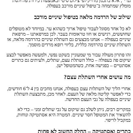
גנרי", אלא בתכנון מדויק לפי צילום סיטי ובאמצעות כירורג פה ולסת
מומלץ שמתמחה ב־טיפול שיניים מורכב בעפולה.
שילוב של הרדמה מלאה בטיפול שיניים מורכב
לא כל אחד מסוגל לעבור טיפול ארוך כשהוא ער. במיוחד לא מטופלים
שחוששים, רגישים או חוו טראומות בעבר. לכן במרפאתנו – מרפאת
שיניים בעפולה – אנחנו מבצעים גם השתלת שיניים בהרדמה מלאה, או
השתלת שיניים בהרדמה כללית, בליווי רופא מרדים מוסמך.
זהו פתרון מעולה עבור מי שמעוניין בשקט נפשי, ולמעשה מאפשר לבצע
שיקום פה בעפולה – כולל השתלת עצם, שתלים, ולעיתים גם כתרים
אסתטיים – בפגישה אחת, כשהמטופל ישן.
מה עושים אחרי השתלת עצם?
אחרי הליך של השתלות עצם בעפולה, אנחנו מחכים בין 4 ל־6 חודשים,
כדי לאפשר קליטה מלאה של העצם. לאחר מכן, מתבצעת השתלת
שיניים בעפולה על גבי העצם החדשה.
במקרים רבים, ניתן לשלב גם שיקום על גבי שתלים זמני – כדי לא
להשאיר את המטופל חסר שיניים. המטרה היא אסתטיקה ונוחות,
במקביל לריפוי.
כתרים ואסתטיקה – החלק החשוב לא פחות