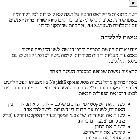
✖
רשת מרפאות מדיקלאס חרטה על דגלה לספק שירות לכל לקוחותיה
באופן שוויוני, מכובד, נגיש ומקצועי בהתאם ל
חוק שוויון זכויות לאנשים
עם מוגבלויות תשע"ג-2013
, ולתקנות שהותקנו מכוחו.
נגישות לקליניקה
מידע אודות הנגשת המבנים ודרכי הגישה: לשני הסניפים נגישות
באמצעות מעליות וחניות מסודרות. קיימת גישה לסניפינו לאנשים עם
כיסאות גלגלים.
התאמות נגישות שבוצעו במסגרת הנגשת האתר
באתר מותקן סרגל נגישות מסוג NagishExpress באמצעותו אפשר להגיע
אליו מכל מקום באתר ע"י כפתור ההנגשה הצף באחת הפינות באתר. ניתן
לבצע דרכו את הפעולות הבאות:
לשנות את הטקסט לפי הצרכים שלכם – להגדיל אותו, לרווח בין
האותיות, לשנות את הרווח בין השורות, לישר לצד אחד.
לשנות את הניגודיות של צבעי המסך ובעיקר הטקסט והרקע (כולל
מונוכרום וצבע חום כהה).
לשנות את הסמן.
להדגיש את הקישורים.
להסתיר את התמונות.