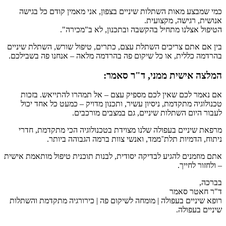
כמי שמבצע מאות השתלות שיניים בצפון, אני מאמין קודם כל בגישה
אנושית, רגישה, מקצועית.
הטיפול אצלנו מתחיל בהקשבה ובתכנון, לא ב"מכירה".
בין אם אתם צריכים השתלת עצם, כתרים, טיפול שורש, השתלת שיניים
בהרדמה כללית, או כל שיקום פה בהרדמה מלאה – אנחנו פה בשבילכם.
המלצה אישית ממני, ד"ר סאמר:
אם נאמר לכם שאין לכם מספיק עצם – אל תמהרו להתייאש. בזכות
טכנולוגיה מתקדמת, ניסיון עשיר, ותכנון מדויק – כמעט כל אחד יכול
לעבור היום השתלות שיניים, גם במצבים מורכבים.
מרפאת שיניים בעפולה שלנו מצוידת בטכנולוגיה הכי מתקדמת, חדרי
ניתוח, הדמיות תלת־ממד, ואנשי צוות ברמה הגבוהה ביותר.
אתם מוזמנים להגיע לבדיקה יסודית, לבנות תוכנית טיפול מותאמת אישית
– ולחזור לחייך.
בברכה,
ד"ר חאטר סאמר
רופא שיניים בעפולה | מומחה לשיקום פה | כירורגיה מתקדמת והשתלות
שיניים בעפולה.