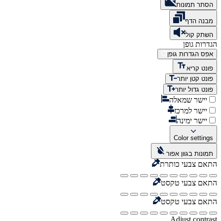
הסתר תמונות
מבנה הדף
השתק קול
הגדרות גופן
אפס הגדרות גופן
פונט קריא
פונט קטן יותר
פונט גדול יותר
יישר שמאלה
יישר למרכז
יישר ימינה
Color settings
תמונות בגוון אפור
התאם צבעי כותרת
התאם צבעי טקסט
התאם צבעי טקסט
Adjust contrast