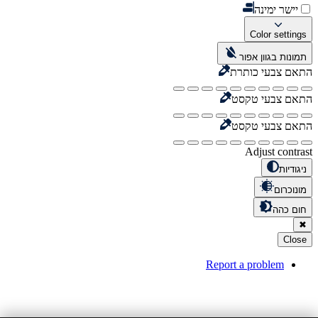
יישר ימינה
Color settings
תמונות בגוון אפור
התאם צבעי כותרת
התאם צבעי טקסט
התאם צבעי טקסט
Adjust contrast
ניגודיות
מונוכרום
חום כהה
✖
Close
Report a problem