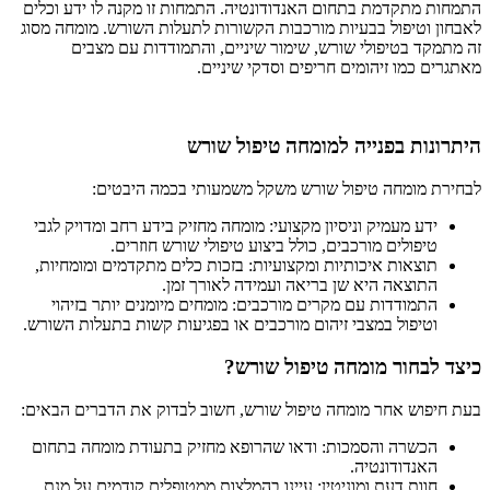
התמחות מתקדמת בתחום האנדודונטיה. התמחות זו מקנה לו ידע וכלים
לאבחון וטיפול בבעיות מורכבות הקשורות לתעלות השורש. מומחה מסוג
זה מתמקד בטיפולי שורש, שימור שיניים, והתמודדות עם מצבים
מאתגרים כמו זיהומים חריפים וסדקי שיניים.
היתרונות בפנייה למומחה טיפול שורש
לבחירת מומחה טיפול שורש משקל משמעותי בכמה היבטים:
ידע מעמיק וניסיון מקצועי: מומחה מחזיק בידע רחב ומדויק לגבי
טיפולים מורכבים, כולל ביצוע טיפולי שורש חוזרים.
תוצאות איכותיות ומקצועיות: בזכות כלים מתקדמים ומומחיות,
התוצאה היא שן בריאה ועמידה לאורך זמן.
התמודדות עם מקרים מורכבים: מומחים מיומנים יותר בזיהוי
וטיפול במצבי זיהום מורכבים או בפגיעות קשות בתעלות השורש.
כיצד לבחור מומחה טיפול שורש?
בעת חיפוש אחר מומחה טיפול שורש, חשוב לבדוק את הדברים הבאים:
הכשרה והסמכות: ודאו שהרופא מחזיק בתעודת מומחה בתחום
האנדודונטיה.
חוות דעת ומוניטין: עיינו בהמלצות ממטופלים קודמים על מנת