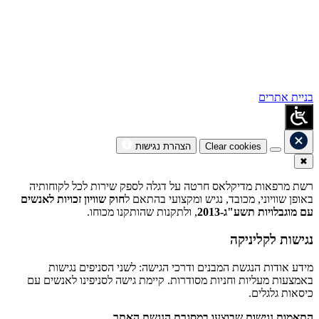
בניית אתרים
Clear cookies
הצהרת נגישות
✖
רשת מרפאות מדיקלאס חרטה על דגלה לספק שירות לכל לקוחותיה
באופן שוויוני, מכובד, נגיש ומקצועי בהתאם ל
חוק שוויון זכויות לאנשים
עם מוגבלויות תשע"ג-2013
, ולתקנות שהותקנו מכוחו.
נגישות לקליניקה
מידע אודות הנגשת המבנים ודרכי הגישה: לשני הסניפים נגישות
באמצעות מעליות וחניות מסודרות. קיימת גישה לסניפינו לאנשים עם
כיסאות גלגלים.
התאמות נגישות שבוצעו במסגרת הנגשת האתר