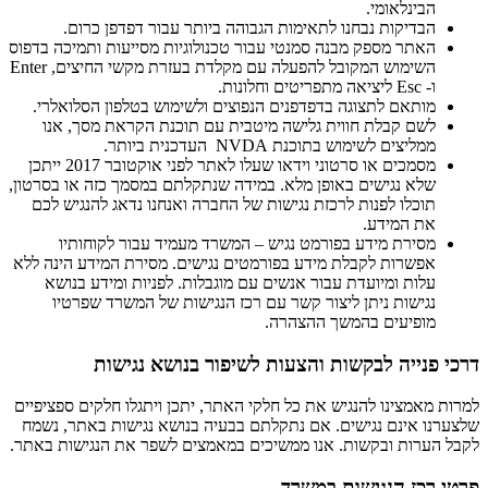
הבינלאומי.
הבדיקות נבחנו לתאימות הגבוהה ביותר עבור דפדפן כרום.
האתר מספק מבנה סמנטי עבור טכנולוגיות מסייעות ותמיכה בדפוס
השימוש המקובל להפעלה עם מקלדת בעזרת מקשי החיצים, Enter
ו- Esc ליציאה מתפריטים וחלונות.
מותאם לתצוגה בדפדפנים הנפוצים ולשימוש בטלפון הסלואלרי.
לשם קבלת חווית גלישה מיטבית עם תוכנת הקראת מסך, אנו
ממליצים לשימוש בתוכנת NVDA העדכנית ביותר.
מסמכים או סרטוני וידאו שעלו לאתר לפני אוקטובר 2017 ייתכן
שלא נגישים באופן מלא. במידה שנתקלתם במסמך כזה או בסרטון,
תוכלו לפנות לרכזת נגישות של החברה ואנחנו נדאג להנגיש לכם
את המידע.
מסירת מידע בפורמט נגיש – המשרד מעמיד עבור לקוחותיו
אפשרות לקבלת מידע בפורמטים נגישים. מסירת המידע הינה ללא
עלות ומיועדת עבור אנשים עם מוגבלות. לפניות ומידע בנושא
נגישות ניתן ליצור קשר עם רכז הנגישות של המשרד שפרטיו
מופיעים בהמשך ההצהרה.
דרכי פנייה לבקשות והצעות לשיפור בנושא נגישות
למרות מאמצינו להנגיש את כל חלקי האתר, יתכן ויתגלו חלקים ספציפיים
שלצערנו אינם נגישים. אם נתקלתם בבעיה בנושא נגישות באתר, נשמח
לקבל הערות ובקשות. אנו ממשיכים במאמצים לשפר את הנגישות באתר.
פרטי רכז הנגישות במשרד