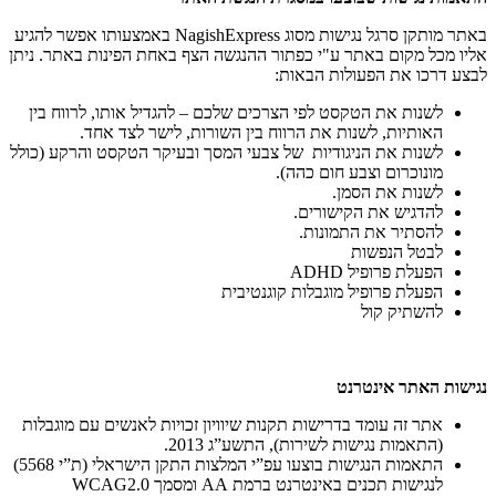
באתר מותקן סרגל נגישות מסוג NagishExpress באמצעותו אפשר להגיע
אליו מכל מקום באתר ע"י כפתור ההנגשה הצף באחת הפינות באתר. ניתן
לבצע דרכו את הפעולות הבאות:
לשנות את הטקסט לפי הצרכים שלכם – להגדיל אותו, לרווח בין
האותיות, לשנות את הרווח בין השורות, לישר לצד אחד.
לשנות את הניגודיות של צבעי המסך ובעיקר הטקסט והרקע (כולל
מונוכרום וצבע חום כהה).
לשנות את הסמן.
להדגיש את הקישורים.
להסתיר את התמונות.
לבטל הנפשות
הפעלת פרופיל ADHD
הפעלת פרופיל מוגבלות קוגנטיבית
להשתיק קול
נגישות האתר אינטרנט
אתר זה עומד בדרישות תקנות שיוויון זכויות לאנשים עם מוגבלות
(התאמות נגישות לשירות), התשע”ג 2013.
התאמות הנגישות בוצעו עפ”י המלצות התקן הישראלי (ת”י 5568)
לנגישות תכנים באינטרנט ברמת AA ומסמך WCAG2.0