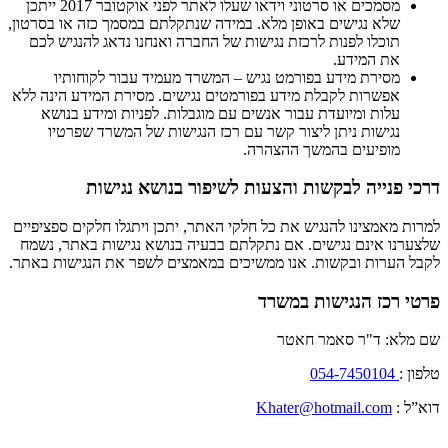
מסמכים או סרטוני וידאו שעלו לאתר לפני אוקטובר 2017 ייתכן
שלא נגישים באופן מלא. במידה שנתקלתם במסמך כזה או בסרטון,
תוכלו לפנות לרכזת נגישות של החברה ואנחנו נדאג להנגיש לכם
את המידע.
מסירת מידע בפורמט נגיש – המשרד מעמיד עבור לקוחותיו
אפשרות לקבלת מידע בפורמטים נגישים. מסירת המידע הינה ללא
עלות ומיועדת עבור אנשים עם מוגבלות. לפניות ומידע בנושא
נגישות ניתן ליצור קשר עם רכז הנגישות של המשרד שפרטיו
מופיעים בהמשך ההצהרה.
דרכי פנייה לבקשות והצעות לשיפור בנושא נגישות
למרות מאמצינו להנגיש את כל חלקי האתר, יתכן ויתגלו חלקים ספציפיים
שלצערנו אינם נגישים. אם נתקלתם בבעיה בנושא נגישות באתר, נשמח
לקבל הערות ובקשות. אנו ממשיכים במאמצים לשפר את הנגישות באתר.
פרטי רכז הנגישות במשרד
שם מלא: ד"ר סאמר חאטר
טלפון :
054-7450104
דוא”ל :
Khater@hotmail.com