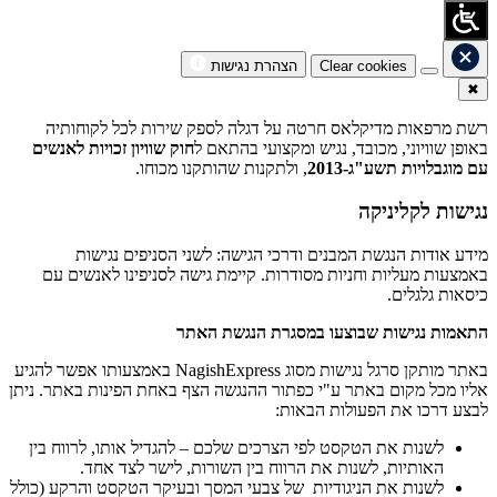
Clear cookies
הצהרת נגישות
✖
רשת מרפאות מדיקלאס חרטה על דגלה לספק שירות לכל לקוחותיה
באופן שוויוני, מכובד, נגיש ומקצועי בהתאם ל
חוק שוויון זכויות לאנשים
עם מוגבלויות תשע"ג-2013
, ולתקנות שהותקנו מכוחו.
נגישות לקליניקה
מידע אודות הנגשת המבנים ודרכי הגישה: לשני הסניפים נגישות
באמצעות מעליות וחניות מסודרות. קיימת גישה לסניפינו לאנשים עם
כיסאות גלגלים.
התאמות נגישות שבוצעו במסגרת הנגשת האתר
באתר מותקן סרגל נגישות מסוג NagishExpress באמצעותו אפשר להגיע
אליו מכל מקום באתר ע"י כפתור ההנגשה הצף באחת הפינות באתר. ניתן
לבצע דרכו את הפעולות הבאות:
לשנות את הטקסט לפי הצרכים שלכם – להגדיל אותו, לרווח בין
האותיות, לשנות את הרווח בין השורות, לישר לצד אחד.
לשנות את הניגודיות של צבעי המסך ובעיקר הטקסט והרקע (כולל