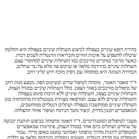
בחירת רופא שיניים בעפולה לביצוע השתלת שיניים בעפולה היא החלטה
שיכולה להשפיע על איכות החיים והבריאות הדנטלית לשנים רבות.
כאשר מדובר במקרים מורכבים כמו השתלות שיניים למחוסרי עצם,
השתלות שיניים בהרדמה מלאה או שיקום פה מלא על גבי שתלים,
הבחירה הנכונה היא במומחה עם ניסיון מוכח וידע קליני רחב.
ד"ר סאמר חאטר, מומחה לטיפול שורש ובשיקום הפה, מבצע מגוון רחב
של טיפולים מורכבים באזור הצפון, כולל השתלות שיניים במגדל העמק,
השתלות שיניים בצפון, השתלות שיניים ללא הרמת סינוס בעפולה
והשתלות שיניים ללא עצם. המרפאה מצוידת בטכנולוגיות מתקדמות כגון
השתלת שיניים ממוחשבת בעפולה ושתלים דנטליים ממוחשבים,
המאפשרים תכנון מדויק, קיצור משך הניתוח ושיפור אחוזי ההצלחה.
מעבר לטיפולים הסטנדרטיים, ד"ר חאטר מתמחה בביצוע תותבת קבועה
על שתלים ושתלים ביום אחד במגדל העמק, פתרונות שמאפשרים
למטופלים ליהנות מחיוך מתפקד ואסתטי כמעט באופן מיידי. עבור
מטופלים עם חרדה דנטלית, מוצעים טיפולים בהרדמה מלאה או כללית,