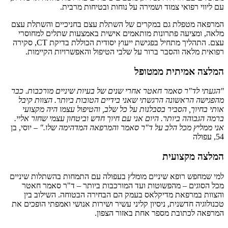
עם ליווי רפואי צמוד ושמירה על נוחות ובטיחות מרבית.
המרפאה מטפלת גם במקרים של השתלת עצם בחניכיים והשתלת עצם
מלאה, ומציעה פתרונות מותאמים אישית באמצעות שתלים למחוסרי
עצם. התהליך מתחיל בפגישת ייעוץ יסודית הכוללת בדיקת CT, סקירה
רפואית מלאה והסבר ברור על שלבי הטיפול והאפשרויות הקיימות.
המלצה אמיתית ממטופל
"הגעתי לד"ר סאמר חאטר אחרי שנים של בעיות שיניים מורכבות. כבר
מהפגישה הראשונה הרגשתי שאני בידיים הטובות ביותר. הצוות קיבל
אותי בחיוך, הסביר בסבלנות על כל שלב, והטיפול עצמו היה מקצועי
ברמה הגבוהה ביותר. היום אני עם חיוך חדש וביטחון עצמי שחזר אליי.
אני ממליץ מכל הלב על ד"ר סאמר והמרפאה המדהימה שלו."
– יוסי, בן
54, עפולה
המלצה מקצועית
למי שמחפש רופא שיניים מומלץ בעפולה עם התמחות בהשתלות שיניים
מכל הסוגים – מהפשוטות ועד המורכבות ביותר – ד"ר סאמר חאטר
והצוות במרפאת מדיקלאס בעמק הם הבחירה הבטוחה. השילוב בין
טכנולוגיה חדשנית, ניסיון קליני עשיר ושירות אנושי ואמפתי הופכים את
המרפאה לכתובת מספר אחת באזור הצפון.