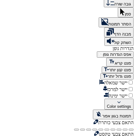
גובה שורה
סמן
הסתר תמונות
מבנה הדף
השתק קול
הגדרות גופן
אפס הגדרות גופן
פונט קריא
פונט קטן יותר
פונט גדול יותר
יישר שמאלה
יישר למרכז
יישר ימינה
Color settings
תמונות בגוון אפור
התאם צבעי כותרת
התאם צבעי טקסט