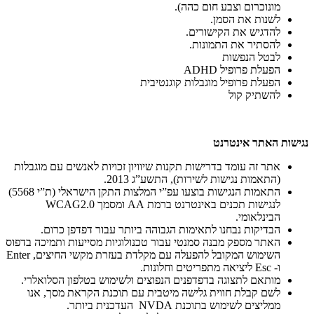
מונוכרום וצבע חום כהה).
לשנות את הסמן.
להדגיש את הקישורים.
להסתיר את התמונות.
לבטל הנפשות
הפעלת פרופיל ADHD
הפעלת פרופיל מוגבלות קוגנטיבית
להשתיק קול
נגישות האתר אינטרנט
אתר זה עומד בדרישות תקנות שיוויון זכויות לאנשים עם מוגבלות
(התאמות נגישות לשירות), התשע”ג 2013.
התאמות הנגישות בוצעו עפ”י המלצות התקן הישראלי (ת”י 5568)
לנגישות תכנים באינטרנט ברמת AA ומסמך WCAG2.0
הבינלאומי.
הבדיקות נבחנו לתאימות הגבוהה ביותר עבור דפדפן כרום.
האתר מספק מבנה סמנטי עבור טכנולוגיות מסייעות ותמיכה בדפוס
השימוש המקובל להפעלה עם מקלדת בעזרת מקשי החיצים, Enter
ו- Esc ליציאה מתפריטים וחלונות.
מותאם לתצוגה בדפדפנים הנפוצים ולשימוש בטלפון הסלואלרי.
לשם קבלת חווית גלישה מיטבית עם תוכנת הקראת מסך, אנו
ממליצים לשימוש בתוכנת NVDA העדכנית ביותר.