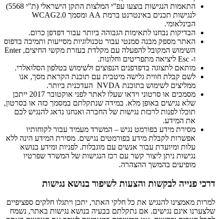
התאמות הנגישות בוצעו עפ”י המלצות התקן הישראלי (ת”י 5568)
לנגישות תכנים באינטרנט ברמת AA ומסמך WCAG2.0
הבינלאומי.
הבדיקות נבחנו לתאימות הגבוהה ביותר עבור דפדפן כרום.
האתר מספק מבנה סמנטי עבור טכנולוגיות מסייעות ותמיכה בדפוס
השימוש המקובל להפעלה עם מקלדת בעזרת מקשי החיצים, Enter
ו- Esc ליציאה מתפריטים וחלונות.
מותאם לתצוגה בדפדפנים הנפוצים ולשימוש בטלפון הסלואלרי.
לשם קבלת חווית גלישה מיטבית עם תוכנת הקראת מסך, אנו
ממליצים לשימוש בתוכנת NVDA העדכנית ביותר.
מסמכים או סרטוני וידאו שעלו לאתר לפני אוקטובר 2017 ייתכן
שלא נגישים באופן מלא. במידה שנתקלתם במסמך כזה או בסרטון,
תוכלו לפנות לרכזת נגישות של החברה ואנחנו נדאג להנגיש לכם
את המידע.
מסירת מידע בפורמט נגיש – המשרד מעמיד עבור לקוחותיו
אפשרות לקבלת מידע בפורמטים נגישים. מסירת המידע הינה ללא
עלות ומיועדת עבור אנשים עם מוגבלות. לפניות ומידע בנושא
נגישות ניתן ליצור קשר עם רכז הנגישות של המשרד שפרטיו
מופיעים בהמשך ההצהרה.
דרכי פנייה לבקשות והצעות לשיפור בנושא נגישות
למרות מאמצינו להנגיש את כל חלקי האתר, יתכן ויתגלו חלקים ספציפיים
שלצערנו אינם נגישים. אם נתקלתם בבעיה בנושא נגישות באתר, נשמח