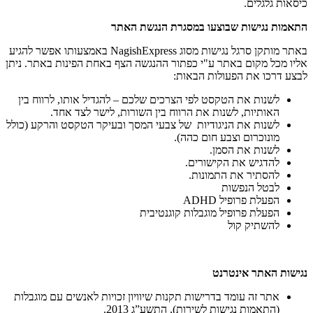
כיסאות גלגלים.
התאמות נגישות שבוצעו במסגרת הנגשת האתר
באתר מותקן סרגל נגישות מסוג NagishExpress באמצעותו אפשר להגיע
אליו מכל מקום באתר ע"י כפתור ההנגשה הצף באחת הפינות באתר. ניתן
לבצע דרכו את הפעולות הבאות:
לשנות את הטקסט לפי הצרכים שלכם – להגדיל אותו, לרווח בין
האותיות, לשנות את הרווח בין השורות, לישר לצד אחד.
לשנות את הניגודיות של צבעי המסך ובעיקר הטקסט והרקע (כולל
מונוכרום וצבע חום כהה).
לשנות את הסמן.
להדגיש את הקישורים.
להסתיר את התמונות.
לבטל הנפשות
הפעלת פרופיל ADHD
הפעלת פרופיל מוגבלות קוגנטיבית
להשתיק קול
נגישות האתר אינטרנט
אתר זה עומד בדרישות תקנות שיוויון זכויות לאנשים עם מוגבלות
(התאמות נגישות לשירות), התשע”ג 2013.