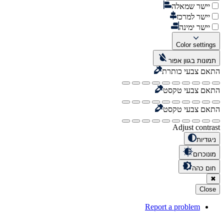
יישר שמאלה
יישר למרכז
יישר ימינה
Color settings
תמונות בגוון אפור
התאם צבעי כותרת
התאם צבעי טקסט
התאם צבעי טקסט
Adjust contrast
ניגודיות
מונוכרום
חום כהה
✖
Close
Report a problem