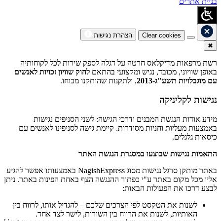
בניית אתרים
Clear cookies
הצהרת נגישות
✖
רשת מרפאות מדיקלאס חרטה על דגלה לספק שירות לכל לקוחותיה
באופן שוויוני, מכובד, נגיש ומקצועי בהתאם ל
חוק שוויון זכויות לאנשים
עם מוגבלויות תשע"ג-2013
, ולתקנות שהותקנו מכוחו.
נגישות לקליניקה
מידע אודות הנגשת המבנים ודרכי הגישה: לשני הסניפים נגישות
באמצעות מעליות וחניות מסודרות. קיימת גישה לסניפינו לאנשים עם
כיסאות גלגלים.
התאמות נגישות שבוצעו במסגרת הנגשת האתר
באתר מותקן סרגל נגישות מסוג NagishExpress באמצעותו אפשר להגיע
אליו מכל מקום באתר ע"י כפתור ההנגשה הצף באחת הפינות באתר. ניתן
לבצע דרכו את הפעולות הבאות:
לשנות את הטקסט לפי הצרכים שלכם – להגדיל אותו, לרווח בין
האותיות, לשנות את הרווח בין השורות, לישר לצד אחד.