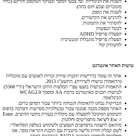
לשנות את הניגודיות של צבעי המסך ובעיקר הטקסט והרקע (כולל
מונוכרום וצבע חום כהה).
לשנות את הסמן.
להדגיש את הקישורים.
להסתיר את התמונות.
לבטל הנפשות
הפעלת פרופיל ADHD
הפעלת פרופיל מוגבלות קוגנטיבית
להשתיק קול
נגישות האתר אינטרנט
אתר זה עומד בדרישות תקנות שיוויון זכויות לאנשים עם מוגבלות
(התאמות נגישות לשירות), התשע”ג 2013.
התאמות הנגישות בוצעו עפ”י המלצות התקן הישראלי (ת”י 5568)
לנגישות תכנים באינטרנט ברמת AA ומסמך WCAG2.0
הבינלאומי.
הבדיקות נבחנו לתאימות הגבוהה ביותר עבור דפדפן כרום.
האתר מספק מבנה סמנטי עבור טכנולוגיות מסייעות ותמיכה בדפוס
השימוש המקובל להפעלה עם מקלדת בעזרת מקשי החיצים, Enter
ו- Esc ליציאה מתפריטים וחלונות.
מותאם לתצוגה בדפדפנים הנפוצים ולשימוש בטלפון הסלואלרי.
לשם קבלת חווית גלישה מיטבית עם תוכנת הקראת מסך, אנו
ממליצים לשימוש בתוכנת NVDA העדכנית ביותר.