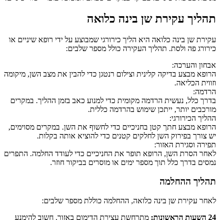
תהליך עקירת שן בינה כלואה
עקירת שן בינה כלואה היא הליך כירורגי שמבוצע על ידי רופא שיניים או
כירורג פה ולסת. תהליך העקירה כולל מספר שלבים:
אבחון והערכה:
הרופא מבצע בדיקה קלינית וצילום רנטגן כדי להבין את מצב השן, מיקומה
וזווית הכליאה.
הרדמה:
בדרך כלל, נעשית הרדמה מקומית כדי למנוע כאב בזמן ההליך. במקרים
מורכבים יותר, ייתכן שימוש בהרדמה כללית.
ההליך הכירורגי:
הרופא מבצע חתך קטן בחניכיים כדי לחשוף את השן. במקרים מסוימים,
יש צורך בפירוק השן לחלקים קטנים כדי להוציא אותה בקלות.
תפירה וסגירת האזור:
לאחר הסרת השן, הרופא תופר את החניכיים כדי לעודד החלמה. התפרים
נמסים בדרך כלל תוך מספר ימים או מוסרים בביקור חוזר.
תהליך ההחלמה
לאחר עקירת שן בינה כלואה, ההחלמה כוללת מספר שלבים:
24 השעות הראשונות:
מתרחשת עצירת הדימום באזור. חשוב להימנע