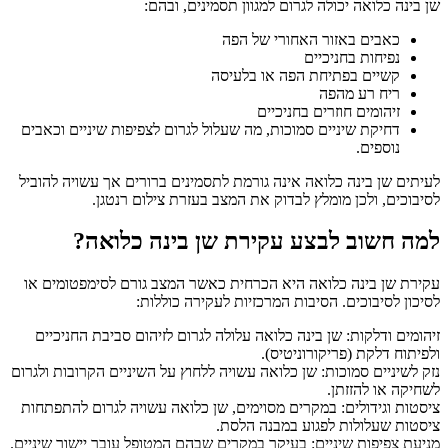
שן בינה כלואה יכולה לגרום למגוון תסמינים, ובהם:
כאבים באזור האחורי של הפה
נפיחות בחניכיים
קשיים בפתיחת הפה או בלעיסה
ריח רע מהפה
זיהומים חוזרים בחניכיים
דחיקת שיניים סמוכות, מה שעלול לגרום לצפיפות שיניים וכאבים
נוספים.
לעיתים שן בינה כלואה אינה גורמת לתסמינים ברורים אך עשויה להוביל
לסיבוכים, ולכן מומלץ לבדוק את המצב בעזרת צילום רנטגן.
למה חשוב לבצע עקירת שן בינה כלואה?
עקירת שן בינה כלואה היא הכרחית כאשר המצב גורם לסימפטומים או
לסיכון לסיבוכים. הסיבות המרכזיות לעקירה כוללות:
זיהומים ודלקות: שן בינה כלואה עלולה לגרום לזיהום סביבת החניכיים
ולפיתוח דלקת (פריקורוניטיס).
נזק לשיניים סמוכות: שן כלואה עשויה ללחוץ על השיניים הקרובות ולגרום
לשחיקה או להזזתן.
ציסטות וגידולים: במקרים מסוימים, שן כלואה עשויה לגרום להתפתחות
ציסטות שעלולות לפגוע במבנה הלסת.
מניעת צפיפות שיניים: בעיקר במקרים שבהם המטופל עובר יישור שיניים.