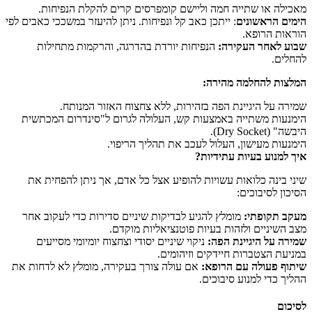
מאכילה או שתייה חמה וליישם קומפרסים קרים להקלת הנפיחות.
הימים הראשונים
: ייתכן כאב קל ונפיחות. ניתן להיעזר במשככי כאבים לפי
הוראות הרופא.
שבוע לאחר העקירה:
הנפיחות יורדת בהדרגה, והרקמות מתחילות
להחלים.
המלצות להחלמה מהירה:
שמירה על היגיינת הפה בזהירות, ללא צחצוח האזור המנותח.
הימנעות משתייה באמצעות קש, העלולה לגרום ל"סינדרום המכתשית
היבשה" (Dry Socket).
הימנעות מעישון, העלול לעכב את תהליך הריפוי.
איך למנוע בעיות עתידיות?
שיני בינה כלואות עשויות להופיע אצל כל אדם, אך ניתן להפחית את
הסיכון לסיבוכים:
מעקב תקופתי:
מומלץ להגיע לבדיקות שיניים סדירות כדי לעקוב אחר
מצב השיניים ולזהות בעיות פוטנציאליות מוקדם.
שמירה על היגיינת הפה:
ניקוי שיניים יסודי וצחצוח יומיומי מסייעים
במניעת הצטברות חיידקים וזיהומים.
שיתוף פעולה עם הרופא:
אם עולה צורך בעקירה, מומלץ לא לדחות את
ההליך כדי למנוע סיבוכים.
לסיכום