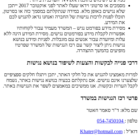
מסמכים או סרטוני וידאו שעלו לאתר לפני אוקטובר 2017 ייתכן
שלא נגישים באופן מלא. במידה שנתקלתם במסמך כזה או בסרטון,
תוכלו לפנות לרכזת נגישות של החברה ואנחנו נדאג להנגיש לכם
את המידע.
מסירת מידע בפורמט נגיש – המשרד מעמיד עבור לקוחותיו
אפשרות לקבלת מידע בפורמטים נגישים. מסירת המידע הינה ללא
עלות ומיועדת עבור אנשים עם מוגבלות. לפניות ומידע בנושא
נגישות ניתן ליצור קשר עם רכז הנגישות של המשרד שפרטיו
מופיעים בהמשך ההצהרה.
דרכי פנייה לבקשות והצעות לשיפור בנושא נגישות
למרות מאמצינו להנגיש את כל חלקי האתר, יתכן ויתגלו חלקים ספציפיים
שלצערנו אינם נגישים. אם נתקלתם בבעיה בנושא נגישות באתר, נשמח
לקבל הערות ובקשות. אנו ממשיכים במאמצים לשפר את הנגישות באתר.
פרטי רכז הנגישות במשרד
שם מלא: ד"ר סאמר חאטר
טלפון :
054-7450104
דוא”ל :
Khater@hotmail.com