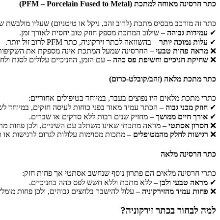
כתר חרסינה מאוחה למתכת (PFM – Porcelain Fused to Metal)
כתר זה מורכב מבסיס מתכת (לרוב זהב, ניקל או טיטניום) שעליו מולבשת ש
✔
עמידות גבוהה
– שילוב המתכת מספק חוזק טוב יחסית לאורך זמן.
✔
עלות נמוכה יותר
– בהשוואה לכתר זירקוניה, כתר PFM לרוב זול יותר.
❌
מראה פחות טבעי
– החרסינה שמעל המתכת אינה מספקת את השקיפות ו
❌
שחיקת חניכיים וחשיפת פס כהה
– עם הזמן, החניכיים עלולים לסגת ו
כתר מתכת מלאה (זהב/קובלט-כרום)
כתרי מתכת מלאים היו נפוצים בעבר, במיוחד בטיפולים אחוריים:
✔
חוזק מכני גבוה
– הכתר עמיד מאוד בפני כוחות לעיסה חזקים, במיוחד לשי
✔
אורך חיים ממושך
– מחזיק שנים רבות ללא סדקים או שברים.
❌
חסרון אסתטי
– מראה מתכתי שאינו משתלב עם השיניים, ולכן פחות מתא
❌
רגישות לחלק מהמטופלים
– מתכות מסוימות עלולות לגרום לרגישות או ת
כתר חרסינה מלאה
כתרי חרסינה מלאים הם פתרון נוסף שנחשב אסתטי אך פחות חזק:
✔
מראה טבעי ולבן
– ללא מתכת וללא חשש לפס כהה בחניכיים.
❌
פחות עמיד מהזירקוניה
– עלול להישבר בלחצים גבוהים, ולכן פחות מומלץ
למה לבחור בכתר זירקוניה?