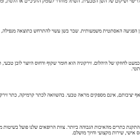
ת לריפוי ושיקום של השן הטבעית. השתל מוחדר לעומק החניכיים או הלסת, ו
בהן הפגיעה האסתטית משמעותית. שבר בשן עשוי להתרחש כתוצאה מנפילה, תא
 כמעט לחוזקו של היהלום. זירקוניה הוא חומר שקוף ודחוס היוצר לובן טבעי,
תטי.
 יציבותם, אינם מספקים מראה טבעי. בהשוואה לכתר קרמיקה, כתר זירקוניה 
קנת כתרים מהאיכות הגבוהה ביותר. צוות הרופאים שלנו פועל בשיטות מת
 אישי, שירות מקצועי וחיוך מושלם.