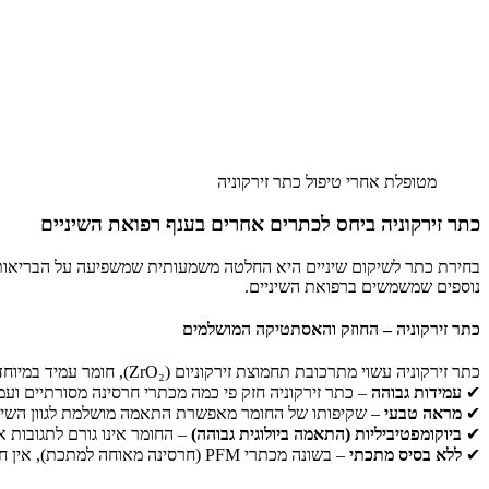
מטופלת אחרי טיפול כתר זירקוניה
כתר זירקוניה ביחס לכתרים אחרים בענף רפואת השיניים
בחירת כתר לשיקום שיניים היא החלטה משמעותית שמשפיעה על הבריאות, 
נוספים שמשמשים ברפואת השיניים.
כתר זירקוניה – החוזק והאסתטיקה המושלמים
כתר זירקוניה עשוי מתרכובת תחמוצת זירקוניום (ZrO₂), חומר עמיד במיוחד השייך למשפחת הקרמיקה. יתרונותיו:
✔
עמידות גבוהה
– כתר זירקוניה חזק פי כמה מכתרי חרסינה מסורתיים ועמ
✔
מראה טבעי
– שקיפותו של החומר מאפשרת התאמה מושלמת לגוון השיני
✔
ביוקומפטיביליות (התאמה ביולוגית גבוהה)
– החומר אינו גורם לתגובות א
✔
ללא בסיס מתכתי
– בשונה מכתרי PFM (חרסינה מאוחה למתכת), אין חשש להופעת פס מתכתי כהה לאורך החניכיים עם הזמן.