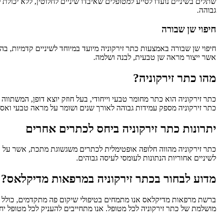
שתלים בשיניים נועדו לסייע למטופלים שאיבדו שיניים לחלוטין, ללא יכול
גבוהה.
חיפוי שן שבורה
חיפוי שן שבורה באמצעות כתר זירקוניה מיועד במיוחד לשיניים קדמיות, 
אשר ייצור מראה שן טבעית, לבנה ושלמה.
מהו כתר זירקוניה?
כתר זירקוניה הוא כתר מחומר טבעי וייחודי, בעל חוזק יוצא דופן, המשתווה
כתר זירקוניה מספק עמידות גבוהה לאורך שנים ושומר על מראה טבעי ואס
יתרונות כתר זירקוניה ביחס לכתרים אחרים
כתר זירקוניה מהווה חלופה אופטימלית לכתרים משגשוגת מתכת, אשר על אף
לשיניים אחוריות הנתונות לעומסי לעיסה גבוהים.
מדוע לבחור בכתר זירקוניה במרפאות מדיקלאס?
ברשת מרפאות מדיקלאס אנו מתמחים בטיפולי שיקום פה מתקדמים, כולל הת
מושלמת של כתר זירקוניה לכל מטופל. אנו מתחייבים להעניק לכל מטופל יחס