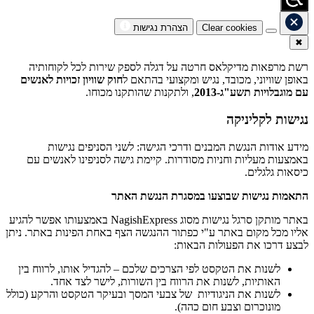
Clear cookies
הצהרת נגישות
✖
רשת מרפאות מדיקלאס חרטה על דגלה לספק שירות לכל לקוחותיה
באופן שוויוני, מכובד, נגיש ומקצועי בהתאם ל
חוק שוויון זכויות לאנשים
עם מוגבלויות תשע"ג-2013
, ולתקנות שהותקנו מכוחו.
נגישות לקליניקה
מידע אודות הנגשת המבנים ודרכי הגישה: לשני הסניפים נגישות
באמצעות מעליות וחניות מסודרות. קיימת גישה לסניפינו לאנשים עם
כיסאות גלגלים.
התאמות נגישות שבוצעו במסגרת הנגשת האתר
באתר מותקן סרגל נגישות מסוג NagishExpress באמצעותו אפשר להגיע
אליו מכל מקום באתר ע"י כפתור ההנגשה הצף באחת הפינות באתר. ניתן
לבצע דרכו את הפעולות הבאות:
לשנות את הטקסט לפי הצרכים שלכם – להגדיל אותו, לרווח בין
האותיות, לשנות את הרווח בין השורות, לישר לצד אחד.
לשנות את הניגודיות של צבעי המסך ובעיקר הטקסט והרקע (כולל
מונוכרום וצבע חום כהה).