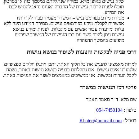
שלא נגישים באופן מלא. במידה שנתקלתם במסמך כזה או בסרטון,
תוכלו לפנות לרכזת נגישות של החברה ואנחנו נדאג להנגיש לכם
את המידע.
מסירת מידע בפורמט נגיש – המשרד מעמיד עבור לקוחותיו
אפשרות לקבלת מידע בפורמטים נגישים. מסירת המידע הינה ללא
עלות ומיועדת עבור אנשים עם מוגבלות. לפניות ומידע בנושא
נגישות ניתן ליצור קשר עם רכז הנגישות של המשרד שפרטיו
מופיעים בהמשך ההצהרה.
דרכי פנייה לבקשות והצעות לשיפור בנושא נגישות
למרות מאמצינו להנגיש את כל חלקי האתר, יתכן ויתגלו חלקים ספציפיים
שלצערנו אינם נגישים. אם נתקלתם בבעיה בנושא נגישות באתר, נשמח
לקבל הערות ובקשות. אנו ממשיכים במאמצים לשפר את הנגישות באתר.
פרטי רכז הנגישות במשרד
שם מלא: ד"ר סאמר חאטר
טלפון :
054-7450104
דוא”ל :
Khater@hotmail.com