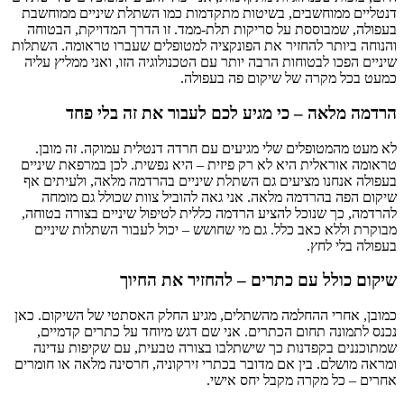
דנטליים ממוחשבים, בשיטות מתקדמות כמו השתלת שיניים ממוחשבת
בעפולה, שמבוססת על סריקות תלת-ממד. זו הדרך המדויקת, הבטוחה
והנוחה ביותר להחזיר את הפונקציה למטופלים שעברו טראומה. השתלות
שיניים הפכו לבטוחות הרבה יותר עם הטכנולוגיה הזו, ואני ממליץ עליה
כמעט בכל מקרה של שיקום פה בעפולה.
הרדמה מלאה – כי מגיע לכם לעבור את זה בלי פחד
לא מעט מהמטופלים שלי מגיעים עם חרדה דנטלית עמוקה. זה מובן.
טראומה אוראלית היא לא רק פיזית – היא נפשית. לכן במרפאת שיניים
בעפולה אנחנו מציעים גם השתלת שיניים בהרדמה מלאה, ולעיתים אף
שיקום הפה בהרדמה מלאה. אני גאה להוביל צוות שכולל גם מומחה
להרדמה, כך שנוכל להציע הרדמה כללית לטיפול שיניים בצורה בטוחה,
מבוקרת וללא כאב כלל. גם מי שחושש – יכול לעבור השתלות שיניים
בעפולה בלי לחץ.
שיקום כולל עם כתרים – להחזיר את החיוך
כמובן, אחרי ההחלמה מהשתלים, מגיע החלק האסתטי של השיקום. כאן
נכנס לתמונה תחום הכתרים. אני שם דגש מיוחד על כתרים קדמיים,
שמתוכננים בקפדנות כך שישתלבו בצורה טבעית, עם שקיפות עדינה
ומראה מושלם. בין אם מדובר בכתרי זירקוניה, חרסינה מלאה או חומרים
אחרים – כל מקרה מקבל יחס אישי.