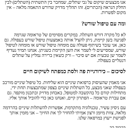
אנו מבצעים שיקום על גבי שתלים, שמחבר בין התשתית (השתלים) לבין
החלק הנראה (הכתרים). זהו תהליך מדויק שדורש התאמה מלאה – אין
מקום לפשרות.
ומה עם טיפול שורש?
לא כל מקרה דורש השתלה. במקרים מסוימים של טראומה שגרמה
לפגיעה בשן קיימת, ניתן להציל אותה באמצעות טיפול שורש בעפולה. גם
כאן, אני עובד בשיתוף פעולה עם מומחה טיפול שורש או מומחה לטיפול
שורש, שמסייעים לי לשמר את השן הקיימת כשניתן. אנחנו תמיד נעדיף
לשמר שן טבעית אם יש סיכוי – ורק כשאין ברירה נמליץ על שתלים
דנטליים בעפולה.
לסיכום – כירורגיית פה ולסת כמפתח לשיקום חיים
אני מאמין שהעיסוק ברפואת שיניים הוא שליחות. כל טיפול שיניים מורכב
בעפולה שאני מבצע, כל השתלות שיניים בצפון שמתבצעות תחת ידי,
מתחילות קודם כל בהקשבה למטופל, באבחון מדויק ובתכנון מוקפד. גם
אם עברת טראומה – הפתרון קיים, ואנחנו כאן כדי להוביל אותך אליו.
עם ניסיון עשיר, טכנולוגיה מתקדמת, אפשרות להשתלות שיניים בהרדמה
מלאה, צוות מיומן ורצון אמיתי להחזיר לך את החיוך – אני מזמין אותך
לפגישת ייעוץ במרפאה שלנו.
בכבוד רב,