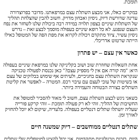
תומכת.
במקרים כאלו, אני מבצע השתלת עצם במרפאתנו. מדובר בפרוצדורה
עדינה שדורשת דיוק, ניסיון ואבחון מדויק. חשוב להבין שהצלחת תהליך
של השתלות שיניים בצפון תלויה במידה רבה ביכולת שלנו לשחזר את נפח
העצם שנפגע. לא כל רופא שיניים בעפולה מוסמך לבצע זאת – נדרש
ניסיון עשיר, ציוד מתקדם ויכולת לקרוא את מפת הפה של המטופל כאילו
הייתה שרטוט אדריכלי.
כאשר אין עצם – יש פתרון
אחת השאלות שחוזרת שוב ושוב בקליניקה שלנו במרפאת שיניים בעפולה
היא: "מה קורה אם אין לי מספיק עצם?" כאן נכנסת לפעולה טכניקה
שנקראת השתלת עצם בחניכיים, ולעיתים אף שימוש בבלוקים של עצם
או בשיטות של עובי לעצם עם עיבוי רכס. המטרה – לאפשר את קליטת
השתלים בצורה הבטוחה והעמידה ביותר.
כשאני ניגש לבצע השתלת עצם, חשוב לי מאוד להסביר למטופל את
החשיבות של ההליך. זוהי לא רק פעולה תומכת – זוהי קרקע פורייה
שעליה יושתלו שתלים דנטליים בעפולה. בלעדיה, שיקום לא יוכל להחזיק
לאורך זמן.
שתלים דנטליים ממוחשבים – דיוק שמשנה חיים
היום, בזכות טכנולוגיות מתקדמות, אני יכול להציע למטופלים שלי שתלים