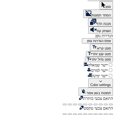
סמן
הסתר תמונות
מבנה הדף
השתק קול
הגדרות גופן
אפס הגדרות גופן
פונט קריא
פונט קטן יותר
פונט גדול יותר
יישר שמאלה
יישר למרכז
יישר ימינה
Color settings
תמונות בגוון אפור
התאם צבעי כותרת
התאם צבעי טקסט