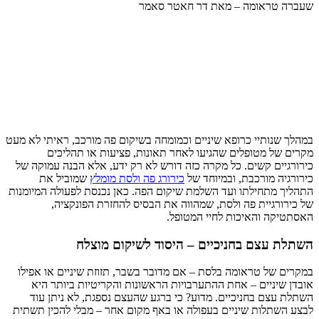
שעברה טראומה – מאת דר חאטר סאמר
במהלך שנותיי כרופא שיניים וכמומחה בשיקום פה מורכב, ראיתי לא מעט
מקרים של מטופלים שהגיעו לאחר תאונות, פציעות או תהליכים
כירורגיים קשים. כל מקרה כזה דורש לא רק ידע, אלא הבנה עמוקה של
כירורגיה מורכבת, ובמיוחד של
כירורג פה ולסת מומלץ
שמוביל את
התהליך מתחילתו ועד השלמת שיקום הפה. כאן נכנסת לפעולה המיומנות
של כירורגיית פה ולסת, שמהווה את הבסיס להחזרת הפונקציה,
האסתטיקה והאיכות לחיי המטופל.
השתלת עצם בחניכיים – היסוד לשיקום מוצלח
במקרים של טראומה בלסת – אם מדובר בשבר, תזוזת שיניים או אפילו
אובדן שיניים – אחת ההתערבויות הראשונות והקריטיות ביותר היא
השתלת עצם בחניכיים. מדוע? כי ברגע שהעצם נספגת, לא ניתן עוד
לבצע השתלות שיניים בעפולה או באף מקום אחר – מבלי להכין תשתית