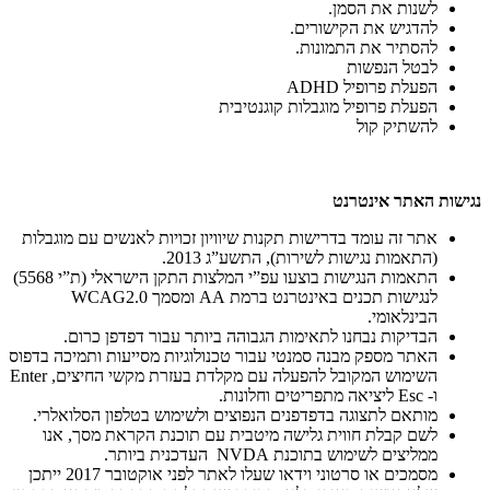
לשנות את הסמן.
להדגיש את הקישורים.
להסתיר את התמונות.
לבטל הנפשות
הפעלת פרופיל ADHD
הפעלת פרופיל מוגבלות קוגנטיבית
להשתיק קול
נגישות האתר אינטרנט
אתר זה עומד בדרישות תקנות שיוויון זכויות לאנשים עם מוגבלות
(התאמות נגישות לשירות), התשע”ג 2013.
התאמות הנגישות בוצעו עפ”י המלצות התקן הישראלי (ת”י 5568)
לנגישות תכנים באינטרנט ברמת AA ומסמך WCAG2.0
הבינלאומי.
הבדיקות נבחנו לתאימות הגבוהה ביותר עבור דפדפן כרום.
האתר מספק מבנה סמנטי עבור טכנולוגיות מסייעות ותמיכה בדפוס
השימוש המקובל להפעלה עם מקלדת בעזרת מקשי החיצים, Enter
ו- Esc ליציאה מתפריטים וחלונות.
מותאם לתצוגה בדפדפנים הנפוצים ולשימוש בטלפון הסלואלרי.
לשם קבלת חווית גלישה מיטבית עם תוכנת הקראת מסך, אנו
ממליצים לשימוש בתוכנת NVDA העדכנית ביותר.
מסמכים או סרטוני וידאו שעלו לאתר לפני אוקטובר 2017 ייתכן