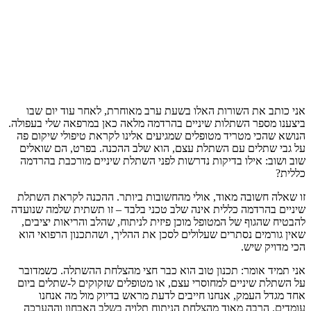
אני כותב את השורות האלו בשעת ערב מאוחרת, לאחר עוד יום שבו
ביצענו מספר השתלות שיניים בהרדמה מלאה כאן במרפאה שלי בעפולה.
הנושא שהכי מטריד מטופלים שמגיעים אלינו לקראת טיפולי שיקום פה
על גבי שתלים עם השתלת עצם, הוא שלב ההכנה. בפרט, הם שואלים
שוב ושוב: אילו בדיקות נדרשות לפני השתלת שיניים מורכבת בהרדמה
כללית?
זו שאלה חשובה מאוד, אולי מהחשובות ביותר. ההכנה לקראת השתלת
שיניים בהרדמה כללית אינה שלב טכני בלבד – זו תשתית שלמה שנועדה
להבטיח שהגוף של המטופל מוכן פיזית לניתוח, שהלב והריאות יציבים,
שאין גורמים נסתרים שעלולים לסכן את ההליך, ושהתכנון הרפואי הוא
הכי מדויק שיש.
אני תמיד אומר: תכנון טוב הוא כבר חצי מהצלחת ההשתלה. כשמדובר
על השתלת שיניים למחוסרי עצם, או מטופלים שזקוקים ל-שתלים ביום
אחד מגדל העמק, אנחנו חייבים לדעת מראש בדיוק מול מה אנחנו
עומדים. הרבה מאוד מהצלחת הניתוח תלויה בשלב האבחון וההערכה