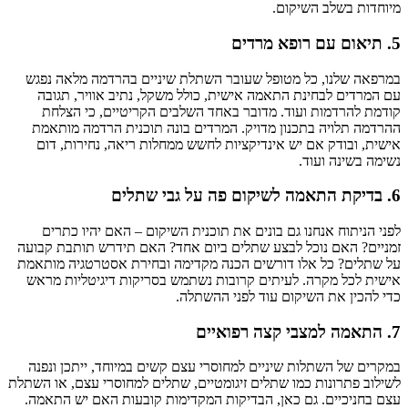
מיוחדות בשלב השיקום.
5. תיאום עם רופא מרדים
במרפאה שלנו, כל מטופל שעובר השתלת שיניים בהרדמה מלאה נפגש
עם המרדים לבחינת התאמה אישית, כולל משקל, נתיב אוויר, תגובה
קודמת להרדמות ועוד. מדובר באחד השלבים הקריטיים, כי הצלחת
ההרדמה תלויה בתכנון מדויק. המרדים בונה תוכנית הרדמה מותאמת
אישית, ובודק אם יש אינדיקציות לחשש ממחלות ריאה, נחירות, דום
נשימה בשינה ועוד.
6. בדיקת התאמה לשיקום פה על גבי שתלים
לפני הניתוח אנחנו גם בונים את תוכנית השיקום – האם יהיו כתרים
זמניים? האם נוכל לבצע שתלים ביום אחד? האם תידרש תותבת קבועה
על שתלים? כל אלו דורשים הכנה מקדימה ובחירת אסטרטגיה מותאמת
אישית לכל מקרה. לעיתים קרובות נשתמש בסריקות דיגיטליות מראש
כדי להכין את השיקום עוד לפני ההשתלה.
7. התאמה למצבי קצה רפואיים
במקרים של השתלות שיניים למחוסרי עצם קשים במיוחד, ייתכן ונפנה
לשילוב פתרונות כמו שתלים זיגומטיים, שתלים למחוסרי עצם, או השתלת
עצם בחניכיים. גם כאן, הבדיקות המקדימות קובעות האם יש התאמה.