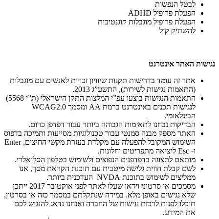
לבטל הנפשות
הפעלת פרופיל ADHD
הפעלת פרופיל מוגבלות קוגנטיבית
להשתיק קול
נגישות האתר אינטרנט
אתר זה עומד בדרישות תקנות שיוויון זכויות לאנשים עם מוגבלות
(התאמות נגישות לשירות), התשע”ג 2013.
התאמות הנגישות בוצעו עפ”י המלצות התקן הישראלי (ת”י 5568)
לנגישות תכנים באינטרנט ברמת AA ומסמך WCAG2.0
הבינלאומי.
הבדיקות נבחנו לתאימות הגבוהה ביותר עבור דפדפן כרום.
האתר מספק מבנה סמנטי עבור טכנולוגיות מסייעות ותמיכה בדפוס
השימוש המקובל להפעלה עם מקלדת בעזרת מקשי החיצים, Enter
ו- Esc ליציאה מתפריטים וחלונות.
מותאם לתצוגה בדפדפנים הנפוצים ולשימוש בטלפון הסלואלרי.
לשם קבלת חווית גלישה מיטבית עם תוכנת הקראת מסך, אנו
ממליצים לשימוש בתוכנת NVDA העדכנית ביותר.
מסמכים או סרטוני וידאו שעלו לאתר לפני אוקטובר 2017 ייתכן
שלא נגישים באופן מלא. במידה שנתקלתם במסמך כזה או בסרטון,
תוכלו לפנות לרכזת נגישות של החברה ואנחנו נדאג להנגיש לכם
את המידע.