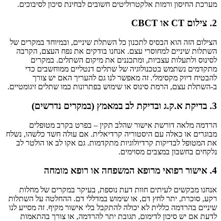
מערכת החיסון ורמות אלקטרוליטים חשובים לבחינת סיכון לסיבוכים.
2. צילום CT או CBCT
הצילום הזה הוא הבסיס לתכנון כל השתלת שיניים, ובמיוחד במקרים של
השתלות שיניים למחוסרי עצם. אנחנו בודקים את נפח העצם, הקרבה
לסינוס ולתעלות עצביות, ומתכננים את מיקום השתלים. במקרים
מתקדמים נשתמש בטכנולוגיה של שתלים דנטליים ממוחשבים כדי
להבטיח דיוק מקסימלי. זה מאפשר לנו גם להעריך האם יש צורך
ב-השתלת עצם, הרמת סינוס או שימוש בפתרונות כמו שתלים זיגומטיים.
3. בדיקת א.ק.ג ובדיקת לב במאמץ (במקרים נדרשים)
הרדמה מלאה דורשת אישור שהלב תקין – בפרט בקרב מטופלים
מבוגרים או כאלה עם היסטוריה קרדיאלית. אם עולה חשד כלשהו, נשלח
את המטופל לבדיקות קרדיולוגיות מתקדמות. גם אקו לב או הולטר לב
נלקחים בחשבון במצבים מסוימים.
4. אישור רפואי מרופא המשפחה או רופא מומחה
אנחנו מבקשים לעיתים חוות דעת נוספת, בעיקר במקרים של מחלות
רקע, סוכרת, יתר לחץ דם, או שימוש במדללי דם. ההחלטה על השתלות
שיניים בהרדמה כללית לא יכולה להתקבל בלי אישור מקיף. זה מסייע לנו
לדעת אם יש סיכון לדימום, תגובת יתר להרדמה, או צורך בהתאמות