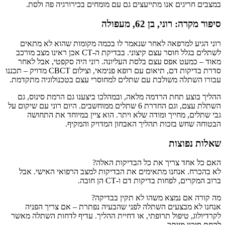
במצבים חריגים אנו מתייעצים גם עם מומחים בכירורגיה פה ולסת.
סיפור מקרה: רוני, בן 62, מעפולה
רוני הגיע למרפאה לאחר שנאמר לו בכמה מקומות שהוא לא מתאים
לשתלים בגלל חוסר עצם קיצוני. בבדיקת ה-CT אכן ראינו מצב מורכב
מאוד – כמעט אפס עצם בלסת העליונה. רוני היה סקפטי, אבל לאחר
סדרת בדיקות דם, תיאום עם רופא פנימאי, וצילום CBCT מדויק – תכננו
עבורו השתלה משולבת עם שתלים למחוסרי עצם בטכנולוגיה מתקדמת.
ההליך בוצע תחת הרדמה מלאה, ובמהלכו ביצענו גם הרמת סינוס, גם
השתלת עצם, וגם החדרת 6 שתלים ממוחשבים. היום רוני עם שיקום על
גבי שתלים, מחייך ומודה שלא ויתר. הוא ציין במיוחד את התחושה
הבטוחה שחש בזכות תהליך האבחון המדויק והמקיף.
שאלות נפוצות
האם כל אחד צריך את כל הבדיקות האלה?
לא בהכרח. אנחנו מתאימים את הבדיקות למצב הרפואי האישי. אבל
ברוב המקרים, לפחות בדיקות דם ו-CT הן חובה.
מה קורה אם נמצא משהו לא תקין בבדיקה?
אנחנו לא מבצעים השתלה לפני שהבעיה נפתרת – אם צריך הפניה
לקרדיולוג, טיפול תרופתי, או דחיית ההליך. עדיף לדחות השתלה מאשר
לקחת סיכון מיותר.