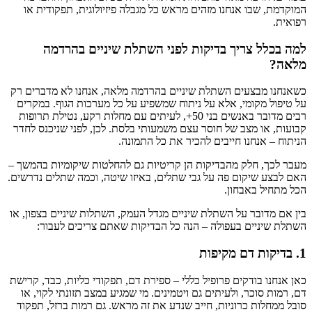
המוקדמת, שבו אנחנו מזהים מראש כל מגבלה פיזיולוגית, תפקודית או
רפואית.
למה בכלל צריך בדיקות לפני השתלת שיניים בהרדמה
מלאה?
כשאנחנו מבצעים השתלת שיניים בהרדמה מלאה, אנחנו לא מדברים רק
על טיפול מקומי, אלא על ניתוח שמשפיע על כל מערכות הגוף. במקרים
רבים מדובר באנשים בני 50+, לעיתים עם מחלות רקע, נטילת תרופות
קבועות, או מצב של חוסר עצם משמעותי בלסת. לכן, לפני שניכנס לחדר
הניתוח – אנחנו חייבים להכיר את כל התמונה.
מעבר לכך, חלק מהבדיקות הן קריטיות גם להחלטות שיקומיות בהמשך –
האם לבצע שיקום פה על גבי שתלים, באיזו שיטה, וכמה שתלים נדרשים.
הכל מתחיל באבחון.
בין אם מדובר על השתלת שיניים מגדל העמק, השתלות שיניים בצפון, או
השתלת שיניים בעפולה – הנה כל הבדיקות שאתם צריכים לעבור:
1. בדיקות דם מקיפות
כאן אנחנו בודקים פרופיל כללי – ספירת דם, תפקודי כליות, כבד, קרישת
דם, רמות סוכר, ולעיתים גם ויטמינים. מי שמגיע במצב תזונתי לקוי, או
סובל ממחלות כרוניות, חייב שנדע את זה מראש. גם רמות ברזל, תפקוד