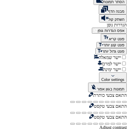
הסתר תמונות
מבנה הדף
השתק קול
הגדרות גופן
אפס הגדרות גופן
פונט קריא
פונט קטן יותר
פונט גדול יותר
יישר שמאלה
יישר למרכז
יישר ימינה
Color settings
תמונות בגוון אפור
התאם צבעי כותרת
התאם צבעי טקסט
התאם צבעי טקסט
Adjust contrast