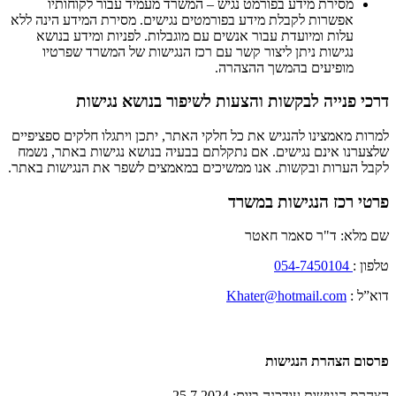
מסירת מידע בפורמט נגיש – המשרד מעמיד עבור לקוחותיו
אפשרות לקבלת מידע בפורמטים נגישים. מסירת המידע הינה ללא
עלות ומיועדת עבור אנשים עם מוגבלות. לפניות ומידע בנושא
נגישות ניתן ליצור קשר עם רכז הנגישות של המשרד שפרטיו
מופיעים בהמשך ההצהרה.
דרכי פנייה לבקשות והצעות לשיפור בנושא נגישות
למרות מאמצינו להנגיש את כל חלקי האתר, יתכן ויתגלו חלקים ספציפיים
שלצערנו אינם נגישים. אם נתקלתם בבעיה בנושא נגישות באתר, נשמח
לקבל הערות ובקשות. אנו ממשיכים במאמצים לשפר את הנגישות באתר.
פרטי רכז הנגישות במשרד
שם מלא: ד"ר סאמר חאטר
טלפון :
054-7450104
דוא”ל :
Khater@hotmail.com
פרסום הצהרת הנגישות
הצהרת הנגישות עודכנה ביום: 25.7.2024