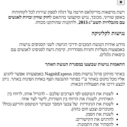
✖
רשת מרפאות מדיקלאס חרטה על דגלה לספק שירות לכל לקוחותיה
באופן שוויוני, מכובד, נגיש ומקצועי בהתאם ל
חוק שוויון זכויות לאנשים
עם מוגבלויות תשע"ג-2013
, ולתקנות שהותקנו מכוחו.
נגישות לקליניקה
מידע אודות הנגשת המבנים ודרכי הגישה: לשני הסניפים נגישות
באמצעות מעליות וחניות מסודרות. קיימת גישה לסניפינו לאנשים עם
כיסאות גלגלים.
התאמות נגישות שבוצעו במסגרת הנגשת האתר
באתר מותקן סרגל נגישות מסוג NagishExpress באמצעותו אפשר להגיע
אליו מכל מקום באתר ע"י כפתור ההנגשה הצף באחת הפינות באתר. ניתן
לבצע דרכו את הפעולות הבאות:
לשנות את הטקסט לפי הצרכים שלכם – להגדיל אותו, לרווח בין
האותיות, לשנות את הרווח בין השורות, לישר לצד אחד.
לשנות את הניגודיות של צבעי המסך ובעיקר הטקסט והרקע (כולל
מונוכרום וצבע חום כהה).
לשנות את הסמן.
להדגיש את הקישורים.
להסתיר את התמונות.