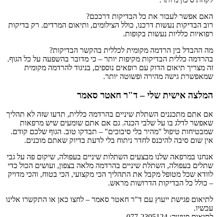
האם אפשר לעבור את כל הבדיקות דרככם?
רוב הבדיקות נעשות דרכנו, כולל הצילומים, ותיאום המרדים. רק בדיקות
רפואיות כלליות נעשות בקופות.
מה ההבדל בין הרדמה מקומית לכללית בהקשר הבדיקות?
בהרדמה כללית הבדיקות מקיפות יותר – כי מדובר בהשפעה על כל הגוף.
זה מצריך תיאום הדוק עם רופאים נוספים, בניגוד להרדמה מקומית
שמאפשרת גישה מהירה ופשוטה יותר.
המלצה אישית שלי – ד"ר חאטר סאמר
אם אתם מתכננים השתלת שיניים בהרדמה כללית, תדעו שזה לא תהליך
שאפשר לדלג בו על שלבי הכנה. גם אם אתם שומעים שיש מרפאות
שמבטיחות טיפול "מהיר בלי סיבוכים" – תבדקו טוב. הגוף שלכם קודם.
אין שום סיבה להיכנס לחדר ניתוח בלי לדעת בדיוק שאתם מוכנים.
אנחנו במרפאה שלנו מבצעים השתלות שיניים בעפולה, שיקום פה על גבי
שתלים בעפולה, השתלת שיניים בהרדמה מלאה בצפון, ועושים הכול כדי
לוודא שכל מטופל מקבל את התהליך הכי מקצועי, הכי בטוח, והכי מדויק
– כולל כל הבדיקות הדרושות מראש.
לתיאום פגישת ייעוץ עם ד"ר חאטר סאמר – לחצו כאן או התקשרו אלינו
עכשיו.
לתיאום פגישה: 077-2305124