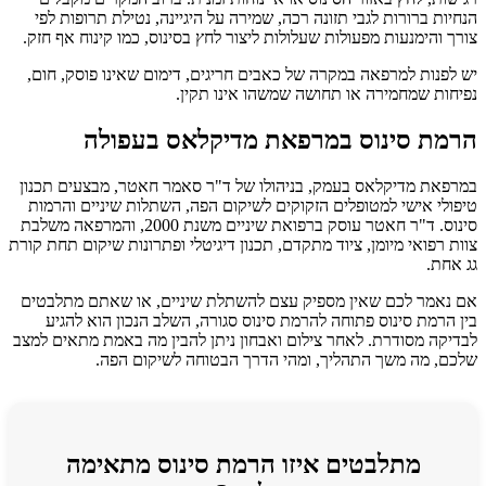
הנחיות ברורות לגבי תזונה רכה, שמירה על היגיינה, נטילת תרופות לפי
צורך והימנעות מפעולות שעלולות ליצור לחץ בסינוס, כמו קינוח אף חזק.
יש לפנות למרפאה במקרה של כאבים חריגים, דימום שאינו פוסק, חום,
נפיחות שמחמירה או תחושה שמשהו אינו תקין.
הרמת סינוס במרפאת מדיקלאס בעפולה
במרפאת מדיקלאס בעמק, בניהולו של ד"ר סאמר חאטר, מבצעים תכנון
טיפולי אישי למטופלים הזקוקים לשיקום הפה, השתלות שיניים והרמות
סינוס. ד"ר חאטר עוסק ברפואת שיניים משנת 2000, והמרפאה משלבת
צוות רפואי מיומן, ציוד מתקדם, תכנון דיגיטלי ופתרונות שיקום תחת קורת
גג אחת.
אם נאמר לכם שאין מספיק עצם להשתלת שיניים, או שאתם מתלבטים
בין הרמת סינוס פתוחה להרמת סינוס סגורה, השלב הנכון הוא להגיע
לבדיקה מסודרת. לאחר צילום ואבחון ניתן להבין מה באמת מתאים למצב
שלכם, מה משך התהליך, ומהי הדרך הבטוחה לשיקום הפה.
מתלבטים איזו הרמת סינוס מתאימה