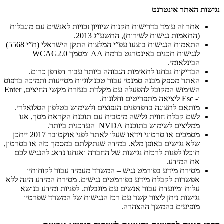
נגישות האתר אינטרנט
אתר זה עומד בדרישות תקנות שיוויון זכויות לאנשים עם מוגבלות
(התאמות נגישות לשירות), התשע”ג 2013.
התאמות הנגישות בוצעו עפ”י המלצות התקן הישראלי (ת”י 5568)
לנגישות תכנים באינטרנט ברמת AA ומסמך WCAG2.0
הבינלאומי.
הבדיקות נבחנו לתאימות הגבוהה ביותר עבור דפדפן כרום.
האתר מספק מבנה סמנטי עבור טכנולוגיות מסייעות ותמיכה בדפוס
השימוש המקובל להפעלה עם מקלדת בעזרת מקשי החיצים, Enter
ו- Esc ליציאה מתפריטים וחלונות.
מותאם לתצוגה בדפדפנים הנפוצים ולשימוש בטלפון הסלואלרי.
לשם קבלת חווית גלישה מיטבית עם תוכנת הקראת מסך, אנו
ממליצים לשימוש בתוכנת NVDA העדכנית ביותר.
מסמכים או סרטוני וידאו שעלו לאתר לפני אוקטובר 2017 ייתכן
שלא נגישים באופן מלא. במידה שנתקלתם במסמך כזה או בסרטון,
תוכלו לפנות לרכזת נגישות של החברה ואנחנו נדאג להנגיש לכם
את המידע.
מסירת מידע בפורמט נגיש – המשרד מעמיד עבור לקוחותיו
אפשרות לקבלת מידע בפורמטים נגישים. מסירת המידע הינה ללא
עלות ומיועדת עבור אנשים עם מוגבלות. לפניות ומידע בנושא
נגישות ניתן ליצור קשר עם רכז הנגישות של המשרד שפרטיו
מופיעים בהמשך ההצהרה.