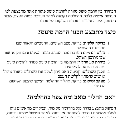
הבחירה בין הרמת סינוס סגורה להרמת סינוס פתוחה אינה מתבצעת לפי
העדפה אישית בלבד. ההחלטה נקבעת לאחר הערכת כמות העצם, מבנה
הסינוס, מצב החניכיים ותוכנית השיקום המתוכננת.
כיצד מתבצע תכנון הרמת סינוס?
בדיקה קלינית:
בדיקת מצב השיניים, החניכיים והאזור שבו
מתוכננת ההשתלה.
צילום והדמיה:
הערכת גובה העצם, מבנה הסינוס והמרחק מהאזור
שבו מתוכנן השתל.
בחירת סוג ההליך:
התאמה בין הרמת סינוס סגורה להרמת סינוס
פתוחה בהתאם לממצאים.
תכנון השתלים:
קביעה האם ניתן לשלב את השתלים באותו טיפול
או שיש להמתין לקליטת העצם.
מעקב ושיקום:
בדיקת תהליך ההחלמה והמשך לתכנון השיקום
הדנטלי.
האם ההליך כואב ומה צפוי בהחלמה?
הטיפול מתבצע בדרך כלל בהרדמה מקומית, ובמקרים מתאימים ניתן
לשלב אמצעים נוספים להפחתת אי נוחות. לאחר הטיפול ייתכנו נפיחות,
רגישות, לחץ באזור הסינוס או אי נוחות זמנית. ברוב המקרים מקבלים