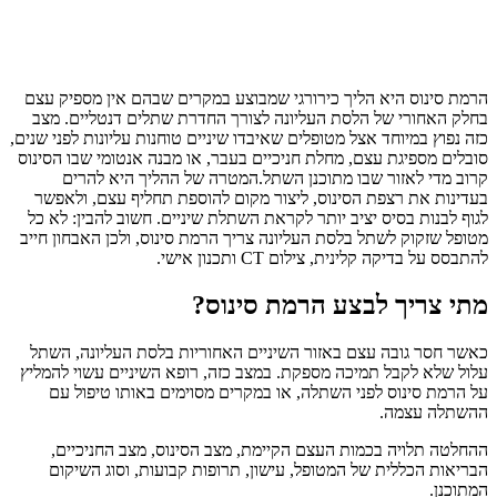
הרמת סינוס היא הליך כירורגי שמבוצע במקרים שבהם אין מספיק עצם
בחלק האחורי של הלסת העליונה לצורך החדרת שתלים דנטליים. מצב
כזה נפוץ במיוחד אצל מטופלים שאיבדו שיניים טוחנות עליונות לפני שנים,
סובלים מספיגת עצם, מחלת חניכיים בעבר, או מבנה אנטומי שבו הסינוס
קרוב מדי לאזור שבו מתוכנן השתל.המטרה של ההליך היא להרים
בעדינות את רצפת הסינוס, ליצור מקום להוספת תחליף עצם, ולאפשר
לגוף לבנות בסיס יציב יותר לקראת השתלת שיניים. חשוב להבין: לא כל
מטופל שזקוק לשתל בלסת העליונה צריך הרמת סינוס, ולכן האבחון חייב
להתבסס על בדיקה קלינית, צילום CT ותכנון אישי.
מתי צריך לבצע הרמת סינוס?
כאשר חסר גובה עצם באזור השיניים האחוריות בלסת העליונה, השתל
עלול שלא לקבל תמיכה מספקת. במצב כזה, רופא השיניים עשוי להמליץ
על הרמת סינוס לפני השתלה, או במקרים מסוימים באותו טיפול עם
ההשתלה עצמה.
ההחלטה תלויה בכמות העצם הקיימת, מצב הסינוס, מצב החניכיים,
הבריאות הכללית של המטופל, עישון, תרופות קבועות, וסוג השיקום
המתוכנן.