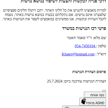
דרכי פנייה לבקשות והצעות לשיפור בנושא נגישות
למרות מאמצינו להנגיש את כל חלקי האתר, יתכן ויתגלו חלקים ספציפיים
שלצערנו אינם נגישים. אם נתקלתם בבעיה בנושא נגישות באתר, נשמח
לקבל הערות ובקשות. אנו ממשיכים במאמצים לשפר את הנגישות באתר.
פרטי רכז הנגישות במשרד
שם מלא: ד"ר סאמר חאטר
טלפון :
054-7450104
דוא”ל :
Khater@hotmail.com
פרסום הצהרת הנגישות
הצהרת הנגישות עודכנה ביום: 25.7.2024
נקה עוגיות
ADHD פרופיל