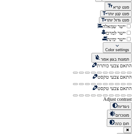
פונט קריא
פונט קטן יותר
פונט גדול יותר
יישר שמאלה
יישר למרכז
יישר ימינה
Color settings
תמונות בגוון אפור
התאם צבעי כותרת
התאם צבעי טקסט
התאם צבעי טקסט
Adjust contrast
ניגודיות
מונוכרום
חום כהה
✖