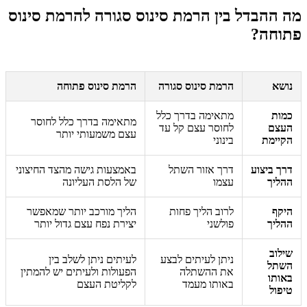
מה ההבדל בין הרמת סינוס סגורה להרמת סינוס
פתוחה?
נושא
הרמת סינוס סגורה
הרמת סינוס פתוחה
כמות
מתאימה בדרך כלל
מתאימה בדרך כלל לחוסר
העצם
לחוסר עצם קל עד
עצם משמעותי יותר
הקיימת
בינוני
דרך ביצוע
דרך אזור השתל
באמצעות גישה מהצד החיצוני
ההליך
עצמו
של הלסת העליונה
היקף
לרוב הליך פחות
הליך מורכב יותר שמאפשר
ההליך
פולשני
יצירת נפח עצם גדול יותר
שילוב
ניתן לעיתים לבצע
לעיתים ניתן לשלב בין
השתל
את ההשתלה
הפעולות ולעיתים יש להמתין
באותו
באותו מעמד
לקליטת העצם
טיפול