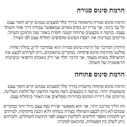
הרמת סינוס סגורה
הרמת סינוס סגורה מתאימה בדרך כלל למצבים שבהם קיים חוסר עצם
קל עד בינוני, אך עדיין יש בסיס מסוים שמאפשר עבודה דרך אזור השתל
עצמו. בגישה זו מבצעים פתיחה קטנה יחסית באזור שבו מתוכנן השתל,
מרימים בעדינות את רצפת הסינוס ומוסיפים תחליף עצם לפי הצורך.
היתרון המרכזי של הרמת סינוס סגורה הוא שמדובר לרוב בהליך פחות
פולשני מהרמת סינוס פתוחה. במקרים מתאימים, ניתן לעיתים לבצע את
ההשתלה באותו מעמד, אך הדבר תלוי אך ורק באבחון הרפואי וביציבות
הראשונית של השתל.
הרמת סינוס פתוחה
הרמת סינוס פתוחה מיועדת בדרך כלל למצבים שבהם קיים חוסר עצם
משמעותי יותר. בגישה זו מבצעים גישה מהצד החיצוני של הלסת העליונה,
מרימים את רירית הסינוס בזהירות וממלאים את האזור בתחליף עצם.
זהו הליך מורכב יותר, אך הוא מאפשר יצירת נפח עצם גדול יותר במקרים
שבהם לא ניתן לבצע השתלה בצורה בטוחה ללא הכנה מוקדמת. לעיתים
יש להמתין מספר חודשים לקליטת העצם לפני התקנת השתלים, ולעיתים
ניתן לשלב בין הפעולות, בהתאם למקרה.