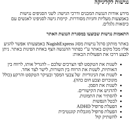
נגישות לקליניקה
מידע אודות הנגשת המבנים ודרכי הגישה: לשני הסניפים נגישות
באמצעות מעליות וחניות מסודרות. קיימת גישה לסניפינו לאנשים עם
כיסאות גלגלים.
התאמות נגישות שבוצעו במסגרת הנגשת האתר
באתר מותקן סרגל נגישות מסוג NagishExpress באמצעותו אפשר להגיע
אליו מכל מקום באתר ע"י כפתור ההנגשה הצף באחת הפינות באתר. ניתן
לבצע דרכו את הפעולות הבאות:
לשנות את הטקסט לפי הצרכים שלכם – להגדיל אותו, לרווח בין
האותיות, לשנות את הרווח בין השורות, לישר לצד אחד.
לשנות את הניגודיות של צבעי המסך ובעיקר הטקסט והרקע (כולל
מונוכרום וצבע חום כהה).
לשנות את הסמן.
להדגיש את הקישורים.
להסתיר את התמונות.
לבטל הנפשות
הפעלת פרופיל ADHD
הפעלת פרופיל מוגבלות קוגנטיבית
להשתיק קול