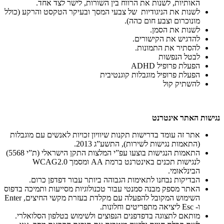
האותיות, לשנות את הרווח בין השורות, לישר לצד אחד.
לשנות את הניגודיות של צבעי המסך ובעיקר הטקסט והרקע (כולל
מונוכרום וצבע חום כהה).
לשנות את הסמן.
להדגיש את הקישורים.
להסתיר את התמונות.
לבטל הנפשות
הפעלת פרופיל ADHD
הפעלת פרופיל מוגבלות קוגנטיבית
להשתיק קול
נגישות האתר אינטרנט
אתר זה עומד בדרישות תקנות שיוויון זכויות לאנשים עם מוגבלות
(התאמות נגישות לשירות), התשע”ג 2013.
התאמות הנגישות בוצעו עפ”י המלצות התקן הישראלי (ת”י 5568)
לנגישות תכנים באינטרנט ברמת AA ומסמך WCAG2.0
הבינלאומי.
הבדיקות נבחנו לתאימות הגבוהה ביותר עבור דפדפן כרום.
האתר מספק מבנה סמנטי עבור טכנולוגיות מסייעות ותמיכה בדפוס
השימוש המקובל להפעלה עם מקלדת בעזרת מקשי החיצים, Enter
ו- Esc ליציאה מתפריטים וחלונות.
מותאם לתצוגה בדפדפנים הנפוצים ולשימוש בטלפון הסלואלרי.