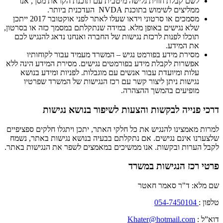
לשם קבלת חווית גלישה מיטבית עם תוכנת הקראת מסך, אנו
ממליצים לשימוש בתוכנת NVDA העדכנית ביותר.
מסמכים או סרטוני וידאו שעלו לאתר לפני אוקטובר 2017 ייתכן
שלא נגישים באופן מלא. במידה שנתקלתם במסמך כזה או בסרטון,
תוכלו לפנות לרכזת נגישות של החברה ואנחנו נדאג להנגיש לכם
את המידע.
מסירת מידע בפורמט נגיש – המשרד מעמיד עבור לקוחותיו
אפשרות לקבלת מידע בפורמטים נגישים. מסירת המידע הינה ללא
עלות ומיועדת עבור אנשים עם מוגבלות. לפניות ומידע בנושא
נגישות ניתן ליצור קשר עם רכז הנגישות של המשרד שפרטיו
מופיעים בהמשך ההצהרה.
דרכי פנייה לבקשות והצעות לשיפור בנושא נגישות
למרות מאמצינו להנגיש את כל חלקי האתר, יתכן ויתגלו חלקים ספציפיים
שלצערנו אינם נגישים. אם נתקלתם בבעיה בנושא נגישות באתר, נשמח
לקבל הערות ובקשות. אנו ממשיכים במאמצים לשפר את הנגישות באתר.
פרטי רכז הנגישות במשרד
שם מלא: ד"ר סאמר חאטר
טלפון :
054-7450104
דוא”ל :
Khater@hotmail.com