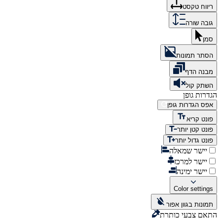
ריווח טקסט
גובה שורה
סמן
הסתר תמונות
מבנה הדף
השתק קול
הגדרות גופן
אפס הגדרות גופן
פונט קריא
פונט קטן יותר
פונט גדול יותר
יישר שמאלה
יישר למרכז
יישר ימינה
Color settings
תמונות בגוון אפור
התאם צבעי כותרת