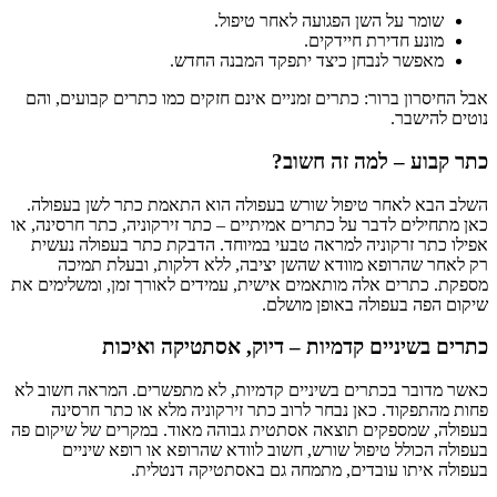
שומר על השן הפגועה לאחר טיפול.
מונע חדירת חיידקים.
מאפשר לנבחן כיצד יתפקד המבנה החדש.
אבל החיסרון ברור: כתרים זמניים אינם חזקים כמו כתרים קבועים, והם
נוטים להישבר.
כתר קבוע – למה זה חשוב?
השלב הבא לאחר טיפול שורש בעפולה הוא התאמת כתר לשן בעפולה.
כאן מתחילים לדבר על כתרים אמיתיים – כתר זירקוניה, כתר חרסינה, או
אפילו כתר זרקוניה למראה טבעי במיוחד. הדבקת כתר בעפולה נעשית
רק לאחר שהרופא מוודא שהשן יציבה, ללא דלקות, ובעלת תמיכה
מספקת. כתרים אלה מותאמים אישית, עמידים לאורך זמן, ומשלימים את
שיקום הפה בעפולה באופן מושלם.
כתרים בשיניים קדמיות – דיוק, אסתטיקה ואיכות
כאשר מדובר בכתרים בשיניים קדמיות, לא מתפשרים. המראה חשוב לא
פחות מהתפקוד. כאן נבחר לרוב כתר זירקוניה מלא או כתר חרסינה
בעפולה, שמספקים תוצאה אסתטית גבוהה מאוד. במקרים של שיקום פה
בעפולה הכולל טיפול שורש, חשוב לוודא שהרופא או רופא שיניים
בעפולה איתו עובדים, מתמחה גם באסתטיקה דנטלית.