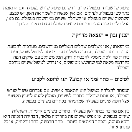
טיפול שן שבורה בעפולה לרוב דורש גם טיפול שורש בעפולה וגם התאמת
כתר לשן בעפולה. לעיתים, אם אין אפשרות לשמר את השן, יש לבצע
השתלות שיניים בעפולה או השתלת שיניים ממוחשבת בעפולה. גם כאן,
הכל תלוי במצב העצם וביכולת לבצע השתלת עצם במידת הצורך.
תכנון נכון = תוצאה מדויקת
במרפאתנו, אנו משלבים שתלים דנטליים ממוחשבים, מערכות להכוונת
הדבקת כתר בעפולה, עבודה משולבת עם מומחה לטיפול שורש, ועם
כירורג פה ולסת מומלץ להבטחת דיוק. הכל משתלב עם שיקום הפה
בהרדמה מלאה למי שחושש מטיפולים, או נדרש לטיפול שיניים מורכב
בעפולה.
לסיכום – כתר זמני או קבוע? תנו לרופא לקבוע
המפתח להצלחה בטיפול הוא התאמה אישית. אם עברתם טיפול שורש
בעפולה, או אתם שוקלים כתרים לשיניים, מומלץ להגיע לייעוץ מקצועי
אצל רופא שיניים בעפולה שמתמחה בכתרים בשיניים בעפולה.
בין אם מדובר בכתר לשן בעפולה, כתרים בשיניים קדמיות, השתלות
שיניים בעפולה, או אפילו שיקום פה בהרדמה מלאה, הבחירה הנכונה היא
רופא מנוסה, והכתר המתאים ביותר – כתר חרסינה, כתר זירקוניה, או כל
פתרון אחר.