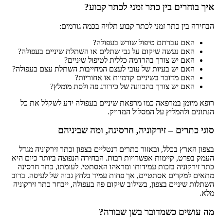
איך בוחרים בין כתר זמני לכתר קבוע?
הבחירה בין כתר זמני לכתר קבוע תלויה בכמה גורמים:
האם עברתם טיפול שורש בעפולה?
האם נעשה שיקום על גבי שתלים או השתלת שיניים בעפולה?
האם יש צורך בהרדמה כללית לטיפול שיניים?
האם יש בעיות של עובי לעצם המחייבות השתלת עצם בעפולה?
האם מדובר בשיניים קדמיות או אחוריות?
האם יש צורך בהכוונה של כירורג פה ולסת מומלץ?
רופא מיומן במרפאה כמו מרפאת שיניים בעפולה ידע לשקלל את כל
הנתונים ולהמליץ על המסלול המדויק.
סוגי כתרים – זירקוניה, חרסינה, ומה שביניהם
בצפון הארץ בכלל, ובאזור כתרים דנטליים בצפון וכתר זירקוניה מגדל
העמק בפרט, קיימות אפשרויות רבות. הבחירה הנפוצה ביותר כיום היא
כתר זירקוניה בזכות עמידותו ומראהו האסתטי. לעומתו, כתר חרסינה
מתאים למקרים אסתטיים, אך פחות עמיד בלחץ גבוה של לעיסה. ברוב
השתלות שיניים בצפון, בשילוב שיקום פה בעפולה, ייבחר כתר זירקוניה
מלא.
מה עושים כשמדובר בשן שבורה?