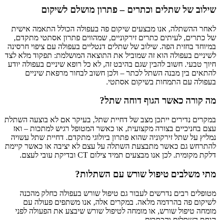
שילוב של שתלים וכתרים – פתרון מושלם לשיקום
לאחר ההשתלה, אנו מבצעים שיקום פה בעפולה הכולל התאמה אישית
של כתרים, לעיתים כתרים זירקוניים, שמהווים פתרון אסתטי מתקדם,
במיוחד בחזית הפה. שילוב של שתלים דנטליים בעפולה עם ציפוי חרסינה
לשיניים בעפולה הוא זה שמוביל את התוצאה המושלמת: תפקוד מלא לצד
חיוך טבעי. חשוב להבין שגם בהיבט זה, לא כל רופא שיניים בעפולה יודע
להתאים בין מבנה השתל לכתר – ולכן חשוב לבחור מרפאת שיניים
בעפולה עם התמחות בשיקום אסתטי.
מה קורה כאשר הגוף דוחה שתל?
במקרים נדירים ייתכן מצב של דחיית שתל, בעיקר אם לא בוצעה השתלת
עצם בחניכיים בצורה מקצועית, או כאשר המטופל רגיש למתכות – ואז
נמליץ על שתל זירקוניה שהוא פתרון ביולוגי מתקדם. דחיית שתל עשויה
להתרחש גם כאשר מתבצעת השתלה על עצם לא יציבה או כאשר קיימת
דלקת מקומית. לכן אנו מבצעים תמיד צילום CT ובדיקת עובי לעצם.
מתי משלבים טיפול שורש עם השתלות?
מטופלים רבים נדרשים לעבור גם טיפול שורש בעפולה כחלק מהכנה
לשיקום פה בהרדמה מלאה. במקרים אלה, אנו משתפים פעולה עם
מומחה טיפול שורש, או מומחה לטיפול שורש שיבצע את הפעולה לפני
הנחת השתלים והכתרים.