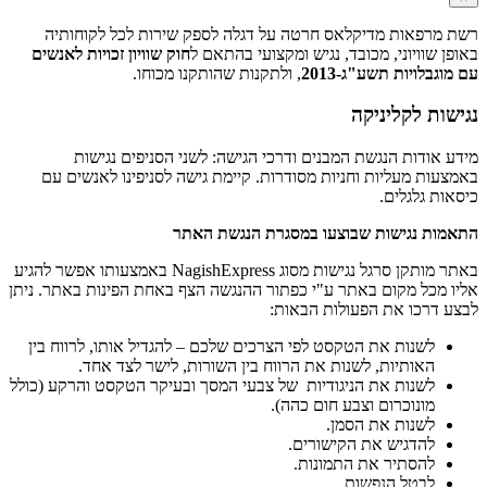
רשת מרפאות מדיקלאס חרטה על דגלה לספק שירות לכל לקוחותיה
באופן שוויוני, מכובד, נגיש ומקצועי בהתאם ל
חוק שוויון זכויות לאנשים
עם מוגבלויות תשע"ג-2013
, ולתקנות שהותקנו מכוחו.
נגישות לקליניקה
מידע אודות הנגשת המבנים ודרכי הגישה: לשני הסניפים נגישות
באמצעות מעליות וחניות מסודרות. קיימת גישה לסניפינו לאנשים עם
כיסאות גלגלים.
התאמות נגישות שבוצעו במסגרת הנגשת האתר
באתר מותקן סרגל נגישות מסוג NagishExpress באמצעותו אפשר להגיע
אליו מכל מקום באתר ע"י כפתור ההנגשה הצף באחת הפינות באתר. ניתן
לבצע דרכו את הפעולות הבאות:
לשנות את הטקסט לפי הצרכים שלכם – להגדיל אותו, לרווח בין
האותיות, לשנות את הרווח בין השורות, לישר לצד אחד.
לשנות את הניגודיות של צבעי המסך ובעיקר הטקסט והרקע (כולל
מונוכרום וצבע חום כהה).
לשנות את הסמן.
להדגיש את הקישורים.
להסתיר את התמונות.
לבטל הנפשות