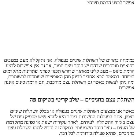
אפשר לבצע הרמת סינוס?
כמומחה בתחום של השתלות שיניים בעפולה, אני נתקל לא מעט במצבים
רפואיים מורכבים שבהם יש חוסר עצם חמור, אך גם אין אפשרות לבצע
הרמת סינוס – מצב קליני מאתגר שדורש תכנון קפדני ופתרונות מתקדמים
במיוחד. במאמר הבא אסביר בדיוק מהן האופציות שעומדות לרשותכם,
ומה ניתן לעשות כאשר גם השתלת עצם מורכבת, וגם הרמת סינוס איננה
אפשרית.
השתלת עצם בחניכיים – שלב קריטי בשיקום פה
כאשר אנו מבצעים השתלות שיניים בעפולה או בכלל השתלות שיניים
בצפון, אחת הפעולות החשובות ביותר היא לוודא שיש מספיק נפח של
עצם באזור ההשתלה. לעיתים, לאחר עקירות ישנות או ספיגה מתקדמת
של העצם – נוצר חוסר משמעותי. במקרה זה נדרש לבצע השתלת עצם
בחניכיים, שהיא פעולה כירורגית לכל דבר.