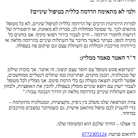
ולמי לא מתאימה הרדמה כללית בטיפול שיניים?
למרות היתרונות הרבים של הרדמה כללית לטיפול שיניים, לא כל מטופל
מתאים לכך. מי שסובל ממחלות לב, סכרת לא מאוזנת, או היסטוריה של
רגישות לחומרי הרדמה – חייב לעבור בירור רפואי מקיף. אנו בוחנים כל
מקרה לגופו, בעיקר כאשר מדובר על השתלות שיניים בהרדמה מלאה או
כירורגיה מורכבת הכוללת גם השתלת עצם וגם שיקום פה בעפולה.
ד"ר חאטר סאמר ממליץ:
"כשרופא פוגש מטופל עם חוסר עצם קיצוני, זה אתגר. אך בזכות שילוב
של טכנולוגיה, תכנון מוקדם, ופתרונות כמו שתלים דנטליים ממוחשבים,
אפשר להשיג תוצאה מעולה גם בלי הרמת סינוס. אני ממליץ לכל מטופל
לעבור ייעוץ עם רופא שיניים מומלץ בעפולה, להבין את האופציות, ולבחון
האם השתלות שיניים בהרדמה מלאה הן הדרך הנכונה עבורו."
צוות המרפאה שלנו משלב בין ניסיון, מקצועיות, וטכנולוגיה מתקדמת –
כדי להעניק לכם טיפול מותאם אישית, גם כשמדובר במצבים מורכבים
במיוחד.
כי אצלנו – החיוך שלכם הוא המשימה שלנו.
לתיאום פגישה:
0772305124