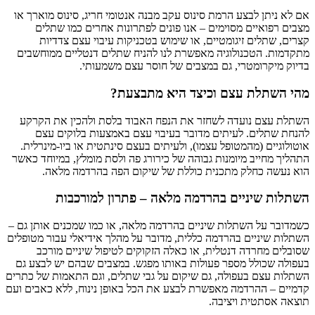
אם לא ניתן לבצע הרמת סינוס עקב מבנה אנטומי חריג, סינוס מוארך או
מצבים רפואיים מסוימים – אנו פונים לפתרונות אחרים כמו שתלים
קצרים, שתלים זיגומטיים, או שימוש בטכניקות עיבוי עצם צדדיות
מתקדמות. הטכנולוגיה מאפשרת לנו להניח שתלים דנטליים ממוחשבים
בדיוק מיקרומטרי, גם במצבים של חוסר עצם משמעותי.
מהי השתלת עצם וכיצד היא מתבצעת?
השתלת עצם נועדה לשחזר את הנפח האבוד בלסת ולהכין את הקרקע
להנחת שתלים. לעיתים מדובר בעיבוי עצם באמצעות בלוקים עצם
אוטולוגיים (מהמטופל עצמו), ולעיתים בעצם סינתטית או ביו-מינרלית.
התהליך מחייב מיומנות גבוהה של כירורג פה ולסת מומלץ, במיוחד כאשר
הוא נעשה כחלק מתכנית כוללת של שיקום הפה בהרדמה מלאה.
השתלות שיניים בהרדמה מלאה – פתרון למורכבות
כשמדובר על השתלות שיניים בהרדמה מלאה, או כמו שמכנים אותן גם –
השתלות שיניים בהרדמה כללית, מדובר על מהלך אידיאלי עבור מטופלים
שסובלים מחרדה דנטלית, או כאלה הזקוקים לטיפול שיניים מורכב
בעפולה שכולל מספר פעולות באותו מפגש. במצבים שבהם יש לבצע גם
השתלות עצם בעפולה, גם שיקום על גבי שתלים, וגם התאמות של כתרים
קדמיים – ההרדמה מאפשרת לבצע את הכל באופן נינוח, ללא כאבים ועם
תוצאה אסתטית ויציבה.