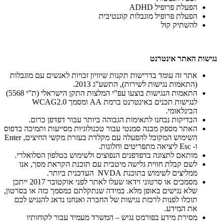
הפעלת פרופיל ADHD
הפעלת פרופיל מוגבלות קוגנטיבית
להשתיק קול
נגישות האתר אינטרנט
אתר זה עומד בדרישות תקנות שיוויון זכויות לאנשים עם מוגבלות
(התאמות נגישות לשירות), התשע”ג 2013.
התאמות הנגישות בוצעו עפ”י המלצות התקן הישראלי (ת”י 5568)
לנגישות תכנים באינטרנט ברמת AA ומסמך WCAG2.0
הבינלאומי.
הבדיקות נבחנו לתאימות הגבוהה ביותר עבור דפדפן כרום.
האתר מספק מבנה סמנטי עבור טכנולוגיות מסייעות ותמיכה בדפוס
השימוש המקובל להפעלה עם מקלדת בעזרת מקשי החיצים, Enter
ו- Esc ליציאה מתפריטים וחלונות.
מותאם לתצוגה בדפדפנים הנפוצים ולשימוש בטלפון הסלואלרי.
לשם קבלת חווית גלישה מיטבית עם תוכנת הקראת מסך, אנו
ממליצים לשימוש בתוכנת NVDA העדכנית ביותר.
מסמכים או סרטוני וידאו שעלו לאתר לפני אוקטובר 2017 ייתכן
שלא נגישים באופן מלא. במידה שנתקלתם במסמך כזה או בסרטון,
תוכלו לפנות לרכזת נגישות של החברה ואנחנו נדאג להנגיש לכם
את המידע.
מסירת מידע בפורמט נגיש – המשרד מעמיד עבור לקוחותיו