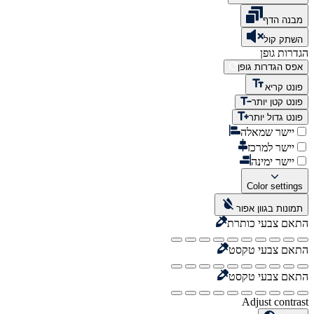
מבנה הדף
השתק קול
הגדרות גופן
אפס הגדרות גופן
פונט קריא
פונט קטן יותר
פונט גדול יותר
יישר שמאלה
יישר למרכז
יישר ימינה
Color settings
תמונות בגוון אפור
התאם צבעי כותרת
התאם צבעי טקסט
התאם צבעי טקסט
Adjust contrast