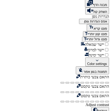
מבנה הדף
השתק קול
הגדרות גופן
אפס הגדרות גופן
פונט קריא
פונט קטן יותר
פונט גדול יותר
יישר שמאלה
יישר למרכז
יישר ימינה
Color settings
תמונות בגוון אפור
התאם צבעי כותרת
התאם צבעי טקסט
התאם צבעי טקסט
Adjust contrast
ניגודיות