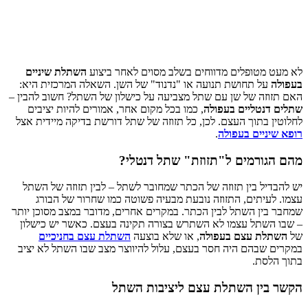
לא מעט מטופלים מדווחים בשלב מסוים לאחר ביצוע
השתלת שיניים
בעפולה
על תחושת תנועה או "נדנוד" של השן. השאלה המרכזית היא:
האם תזוזה של שן עם שתל מצביעה על כישלון של השתל? חשוב להבין –
שתלים דנטליים בעפולה
, כמו בכל מקום אחר, אמורים להיות יציבים
לחלוטין בתוך העצם. לכן, כל תזוזה של שתל דורשת בדיקה מיידית אצל
רופא שיניים בעפולה
.
מהם הגורמים ל"תזוזת" שתל דנטלי?
יש להבדיל בין תזוזה של הכתר שמחובר לשתל – לבין תזוזה של השתל
עצמו. לעיתים, התזוזה נובעת מבעיה פשוטה כמו שחרור של הבורג
שמחבר בין השתל לבין הכתר. במקרים אחרים, מדובר במצב מסוכן יותר
– שבו השתל עצמו לא השתרש בצורה תקינה בעצם. כאשר יש כישלון
של
השתלת עצם בעפולה
, או שלא בוצעה
השתלת עצם בחניכיים
במקרים שבהם היה חסר בעצם, עלול להיווצר מצב שבו השתל לא יציב
בתוך הלסת.
הקשר בין השתלת עצם ליציבות השתל