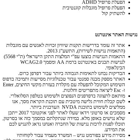
הפעלת פרופיל ADHD
הפעלת פרופיל מוגבלות קוגנטיבית
להשתיק קול
נגישות האתר אינטרנט
אתר זה עומד בדרישות תקנות שיוויון זכויות לאנשים עם מוגבלות
(התאמות נגישות לשירות), התשע”ג 2013.
התאמות הנגישות בוצעו עפ”י המלצות התקן הישראלי (ת”י 5568)
לנגישות תכנים באינטרנט ברמת AA ומסמך WCAG2.0
הבינלאומי.
הבדיקות נבחנו לתאימות הגבוהה ביותר עבור דפדפן כרום.
האתר מספק מבנה סמנטי עבור טכנולוגיות מסייעות ותמיכה בדפוס
השימוש המקובל להפעלה עם מקלדת בעזרת מקשי החיצים, Enter
ו- Esc ליציאה מתפריטים וחלונות.
מותאם לתצוגה בדפדפנים הנפוצים ולשימוש בטלפון הסלואלרי.
לשם קבלת חווית גלישה מיטבית עם תוכנת הקראת מסך, אנו
ממליצים לשימוש בתוכנת NVDA העדכנית ביותר.
מסמכים או סרטוני וידאו שעלו לאתר לפני אוקטובר 2017 ייתכן
שלא נגישים באופן מלא. במידה שנתקלתם במסמך כזה או בסרטון,
תוכלו לפנות לרכזת נגישות של החברה ואנחנו נדאג להנגיש לכם
את המידע.
מסירת מידע בפורמט נגיש – המשרד מעמיד עבור לקוחותיו