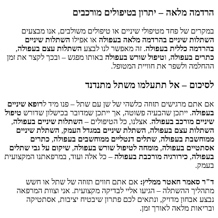
הרדמה מלאה – יתרון בטיפולים מורכבים
במקרים של פחד מטיפולי שיניים או טיפולים משולבים, אנו מבצעים
השתלות שיניים בהרדמה מלאה בעפולה
או אפילו
השתלות שיניים
בהרדמה כללית בעפולה
. זה מאפשר לנו לבצע
השתלות עצם בעפולה
,
כתרים בעפולה
, ו
טיפול שורש בעפולה
באותו מפגש – ובכך לקצר את זמן
ההחלמה ולשפר את חוויית המטופל.
לסיכום – אל תתעלמו משתל מתנדנד
אם אתם מרגישים תזוזה כלשהי של שן עם שתל – פנו מיד ל
רופא שיניים
בעפולה
. ייתכן שהבעיה פשוטה, אך ייתכן שמדובר בכישלון שדורש
טיפול
שיניים מורכב בעפולה
. אצלנו, כל הטיפולים –
השתלות שיניים בעפולה
,
השתלות עצם בעפולה
,
השתלת שיניים במגדל העמק
,
השתלת שיניים
ממוחשבת בעפולה
,
שתלים דנטליים ממוחשבים בעפולה
,
כתרים
אסתטיים בעפולה
,
מומחה לטיפול שורש בעפולה
,
שיקום על גבי שתלים
בעפולה
,
כירורגיה מורכבת בעפולה
– כל אלה ועוד, במרפאתנו המקצועית
בעמק.
ד"ר סאמר חאטר ממליץ:
אם אתם חווים תזוזה של שתל או חשש
מתהליך ההשתלה – הגיעו אליי לבדיקה מקצועית. אני וצוות המרפאה
נבצע אבחון מדויק, ונתאים לכם פתרון שיבטיח יציבות, אסתטיקה
ובריאות מלאה לאורך זמן.