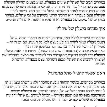
במקרים רבים של
השתלות שיניים בעפולה
, אנו מבצעים תחילה
השתלת
עצם בעפולה
כדי להכין תשתית חזקה. אם לא מתבצעת
השתלת עצם
, או
אם יש ספיגת עצם לאחר ההשתלה, עלול להיווצר כשל. חשוב להבין:
השתלת עצם בעפולה
היא תהליך קריטי ב
שיקום על גבי שתלים
, בעיקר
במקרים של
שיקום פה בעפולה
לאחר עקירות ישנות או מחלות חניכיים.
איך מזהים כישלון של שתל?
התסמינים עשויים לכלול כאב, נפיחות, דימום או כאמור תזוזה. שתל
דנטלי מוצלח אמור להיות מקובע בעצם ללא כל תנועה. אם יש תזוזה –
אפילו קלה – של השתל, ייתכן שמדובר בכישלון של תהליך
האוסאואינטגרציה (התאחות השתל עם העצם).
כירורג פה ולסת מומלץ
בעפולה
יוכל לבצע בדיקות מתקדמות כדי להעריך את המצב ולהחליט אם
יש צורך להוציא את השתל, לבצע
השתלת עצם בעפולה
, ולהשתיל
מחדש.
האם אפשר להציל שתל מתנדנד?
במקרים מסוימים, כאשר התזוזה נובעת מהכתר ולא מהשתל עצמו, ניתן
פשוט להחליף או לחזק את הכתר. אך אם השתל עצמו אינו יציב, יש צורך
לעיתים לבצע הוצאה של השתל, המתנה לריפוי, ואז
השתלת שיניים
ממוחשבת בעפולה
עם תכנון מחודש – הכולל לעיתים גם
שתל זירקוניה
בעפולה
או
שתלים קצרים
, במידה ויש מגבלה של עובי עצם.