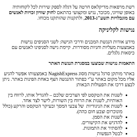
רשת מרפאות מדיקלאס חרטה על דגלה לספק שירות לכל לקוחותיה
באופן שוויוני, מכובד, נגיש ומקצועי בהתאם ל
חוק שוויון זכויות לאנשים
עם מוגבלויות תשע"ג-2013
, ולתקנות שהותקנו מכוחו.
נגישות לקליניקה
מידע אודות הנגשת המבנים ודרכי הגישה: לשני הסניפים נגישות
באמצעות מעליות וחניות מסודרות. קיימת גישה לסניפינו לאנשים עם
כיסאות גלגלים.
התאמות נגישות שבוצעו במסגרת הנגשת האתר
באתר מותקן סרגל נגישות מסוג NagishExpress באמצעותו אפשר להגיע
אליו מכל מקום באתר ע"י כפתור ההנגשה הצף באחת הפינות באתר. ניתן
לבצע דרכו את הפעולות הבאות:
לשנות את הטקסט לפי הצרכים שלכם – להגדיל אותו, לרווח בין
האותיות, לשנות את הרווח בין השורות, לישר לצד אחד.
לשנות את הניגודיות של צבעי המסך ובעיקר הטקסט והרקע (כולל
מונוכרום וצבע חום כהה).
לשנות את הסמן.
להדגיש את הקישורים.
להסתיר את התמונות.
לבטל הנפשות