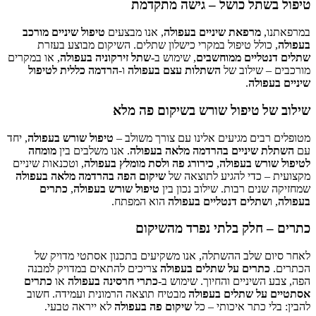
טיפול בשתל כושל – גישה מתקדמת
במרפאתנו,
מרפאת שיניים בעפולה
, אנו מבצעים
טיפול שיניים מורכב
בעפולה
, כולל טיפול במקרי כישלון שתלים. השיקום מבוצע בעזרת
שתלים דנטליים ממוחשבים
, שימוש ב-
שתל זירקוניה בעפולה
, או במקרים
מורכבים – שילוב של
השתלות עצם בעפולה
ו-
הרדמה כללית לטיפול
שיניים בעפולה
.
שילוב של טיפול שורש בשיקום פה מלא
מטופלים רבים מגיעים אלינו עם צורך משולב –
טיפול שורש בעפולה
, יחד
עם
השתלת שיניים בהרדמה מלאה בעפולה
. אנו משלבים בין
מומחה
לטיפול שורש בעפולה
,
כירורג פה ולסת מומלץ בעפולה
, וטכנאות שיניים
מקצועית – כדי להגיע לתוצאה של
שיקום הפה בהרדמה מלאה בעפולה
שמחזיקה שנים רבות. שילוב נכון בין
טיפול שורש בעפולה
,
כתרים
בעפולה
, ו
שתלים דנטליים בעפולה
הוא המפתח.
כתרים – חלק בלתי נפרד מהשיקום
לאחר סיום שלב ההשתלה, אנו משקיעים בתכנון אסתטי מדויק של
הכתרים.
כתרים על שתלים בעפולה
צריכים להתאים במדויק למבנה
הפה, צבע השיניים והחיוך. שימוש ב-
כתרי חרסינה בעפולה
או
כתרים
אסתטיים על שתלים בעפולה
מבטיח תוצאה הרמונית ועמידה. חשוב
להבין: בלי כתר איכותי – כל
שיקום פה בעפולה
לא ייראה טבעי.