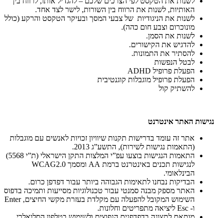
לשנות את הטקסט לפי הצרכים שלכם – להגדיל אותו, לרווח בין
האותיות, לשנות את הרווח בין השורות, לישר לצד אחד.
לשנות את הניגודיות של צבעי המסך ובעיקר הטקסט והרקע (כולל
מונוכרום וצבע חום כהה).
לשנות את הסמן.
להדגיש את הקישורים.
להסתיר את התמונות.
לבטל הנפשות
הפעלת פרופיל ADHD
הפעלת פרופיל מוגבלות קוגנטיבית
להשתיק קול
נגישות האתר אינטרנט
אתר זה עומד בדרישות תקנות שיוויון זכויות לאנשים עם מוגבלות
(התאמות נגישות לשירות), התשע”ג 2013.
התאמות הנגישות בוצעו עפ”י המלצות התקן הישראלי (ת”י 5568)
לנגישות תכנים באינטרנט ברמת AA ומסמך WCAG2.0
הבינלאומי.
הבדיקות נבחנו לתאימות הגבוהה ביותר עבור דפדפן כרום.
האתר מספק מבנה סמנטי עבור טכנולוגיות מסייעות ותמיכה בדפוס
השימוש המקובל להפעלה עם מקלדת בעזרת מקשי החיצים, Enter
ו- Esc ליציאה מתפריטים וחלונות.
מותאם לתצוגה בדפדפנים הנפוצים ולשימוש בטלפון הסלואלרי.