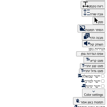
ריווח טקסט
גובה שורה
סמן
הסתר תמונות
מבנה הדף
השתק קול
הגדרות גופן
אפס הגדרות גופן
פונט קריא
פונט קטן יותר
פונט גדול יותר
יישר שמאלה
יישר למרכז
יישר ימינה
Color settings
תמונות בגוון אפור