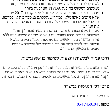
לשם קבלת חווית גלישה מיטבית עם תוכנת הקראת מסך, אנו
ממליצים לשימוש בתוכנת NVDA העדכנית ביותר.
מסמכים או סרטוני וידאו שעלו לאתר לפני אוקטובר 2017 ייתכן
שלא נגישים באופן מלא. במידה שנתקלתם במסמך כזה או בסרטון,
תוכלו לפנות לרכזת נגישות של החברה ואנחנו נדאג להנגיש לכם
את המידע.
מסירת מידע בפורמט נגיש – המשרד מעמיד עבור לקוחותיו
אפשרות לקבלת מידע בפורמטים נגישים. מסירת המידע הינה ללא
עלות ומיועדת עבור אנשים עם מוגבלות. לפניות ומידע בנושא
נגישות ניתן ליצור קשר עם רכז הנגישות של המשרד שפרטיו
מופיעים בהמשך ההצהרה.
דרכי פנייה לבקשות והצעות לשיפור בנושא נגישות
למרות מאמצינו להנגיש את כל חלקי האתר, יתכן ויתגלו חלקים ספציפיים
שלצערנו אינם נגישים. אם נתקלתם בבעיה בנושא נגישות באתר, נשמח
לקבל הערות ובקשות. אנו ממשיכים במאמצים לשפר את הנגישות באתר.
פרטי רכז הנגישות במשרד
שם מלא: ד"ר סאמר חאטר
טלפון :
054-7450104