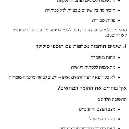
מתאימות ל
שיניים תותבות חלקיות
חיבור נוח בין שיניים טבעיות למלאכותיות
פחות שבירות
מתאימות למי שרוצה פתרון חזק לשימוש יום-יומי, עם בסיס שמחזיק
לאורך שנים.
4. שיניים תותבות נשלפות עם תוספי סיליקון
נוחות משופרת
מתאימות ללסתות רגישות
לא כל רופא יודע להתאים אותן – חשוב לבחור מרפאה מומחית!
איך בוחרים את החומר המתאים?
התשובה תלויה ב:
מצב העצם והחניכיים
תקציב המטופל
האם מדובר בפתרון זמני או קבוע