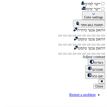
יישר למרכז
יישר ימינה
Color settings
תמונות בגוון אפור
התאם צבעי כותרת
התאם צבעי טקסט
התאם צבעי טקסט
Adjust contrast
ניגודיות
מונוכרום
חום כהה
✖
Close
Report a problem