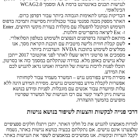
לנגישות תכנים באינטרנט ברמת AA ומסמך WCAG2.0
הבינלאומי.
הבדיקות נבחנו לתאימות הגבוהה ביותר עבור דפדפן כרום.
האתר מספק מבנה סמנטי עבור טכנולוגיות מסייעות ותמיכה בדפוס
השימוש המקובל להפעלה עם מקלדת בעזרת מקשי החיצים, Enter
ו- Esc ליציאה מתפריטים וחלונות.
מותאם לתצוגה בדפדפנים הנפוצים ולשימוש בטלפון הסלואלרי.
לשם קבלת חווית גלישה מיטבית עם תוכנת הקראת מסך, אנו
ממליצים לשימוש בתוכנת NVDA העדכנית ביותר.
מסמכים או סרטוני וידאו שעלו לאתר לפני אוקטובר 2017 ייתכן
שלא נגישים באופן מלא. במידה שנתקלתם במסמך כזה או בסרטון,
תוכלו לפנות לרכזת נגישות של החברה ואנחנו נדאג להנגיש לכם
את המידע.
מסירת מידע בפורמט נגיש – המשרד מעמיד עבור לקוחותיו
אפשרות לקבלת מידע בפורמטים נגישים. מסירת המידע הינה ללא
עלות ומיועדת עבור אנשים עם מוגבלות. לפניות ומידע בנושא
נגישות ניתן ליצור קשר עם רכז הנגישות של המשרד שפרטיו
מופיעים בהמשך ההצהרה.
דרכי פנייה לבקשות והצעות לשיפור בנושא נגישות
למרות מאמצינו להנגיש את כל חלקי האתר, יתכן ויתגלו חלקים ספציפיים
שלצערנו אינם נגישים. אם נתקלתם בבעיה בנושא נגישות באתר, נשמח
לקבל הערות ובקשות. אנו ממשיכים במאמצים לשפר את הנגישות באתר.