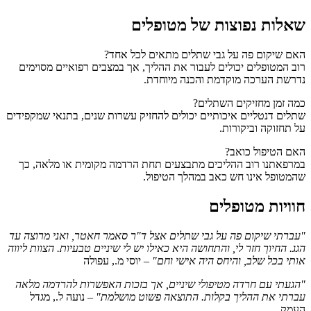
שאלות נפוצות של מטופלים
האם שיקום פה על גבי שתלים מתאים לכל אחד?
רוב המטופלים יכולים לעבור את ההליך, אך במצבים רפואיים מסוימים
נדרשת הערכה מוקדמת והכנה מיוחדת.
כמה זמן מחזיקים השתלים?
שתלים דנטליים איכותיים יכולים להחזיק עשרות שנים, בתנאי שמקפידים
על תחזוקה וביקורות.
האם הטיפול כואב?
במרפאתנו רוב ההליכים מתבצעים תחת הרדמה מקומית או מלאה, כך
שהמטופל אינו חש כאב במהלך הטיפול.
חוויות מטופלים
"עברתי שיקום פה על גבי שתלים אצל ד"ר סאמר חאטר, ואני מרוצה עד
הגג. החיוך חזר לי, והתחושה היא כאילו יש לי שיניים טבעיות. הצוות ליווה
אותי בכל שלב, והיחס היה אישי וחם"
– יוסי מ., עפולה
"הגעתי עם חרדה מטיפולי שיניים, אך בזכות האפשרות להרדמה מלאה
עברתי את ההליך בקלות. התוצאה פשוט מושלמת"
– נועה ל., מגדל
העמק