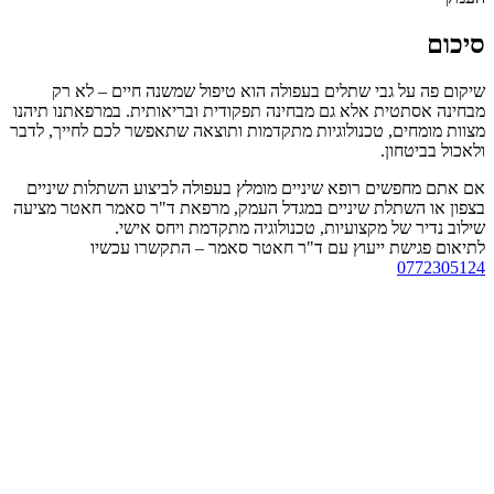
סיכום
שיקום פה על גבי שתלים בעפולה הוא טיפול שמשנה חיים – לא רק
מבחינה אסתטית אלא גם מבחינה תפקודית ובריאותית. במרפאתנו תיהנו
מצוות מומחים, טכנולוגיות מתקדמות ותוצאה שתאפשר לכם לחייך, לדבר
ולאכול בביטחון.
אם אתם מחפשים רופא שיניים מומלץ בעפולה לביצוע השתלות שיניים
בצפון או השתלת שיניים במגדל העמק, מרפאת ד"ר סאמר חאטר מציעה
שילוב נדיר של מקצועיות, טכנולוגיה מתקדמת ויחס אישי.
לתיאום פגישת ייעוץ עם ד"ר חאטר סאמר – התקשרו עכשיו
0772305124