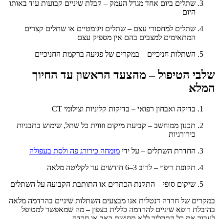
שתלים ביום אחד מגדל העמק – קבלת שיניים קבועות עוד באותו
היום
שתלים למחסורי עצם – שתלים זיגומטיים או שתלים קצרים
המתאימים למצבים בהם אין מספיק עצם
השתלות חניכיים – במקרים של פגיעה ברקמת החניכיים
שלבי הטיפול – מהצעד הראשון עד החיוך
המלא
בדיקה ואבחון רפואי – בדיקות קליניות וצילומי CT
תכנון ממוחשב – קביעת מיקום וזווית כל שתל, שימוש בתבניות
כירורגיות
החדרת השתלים – על ידי
מומחה כירורג פה ולסת בעפולה
תקופת ריפוי – לרוב 3–6 חודשים עד לקליטה מלאה
שיקום סופי – התקנת הכתרים או התותבת הקבועה על השתלים
במקרים של חרדה דנטלית אנו מבצעים השתלות שיניים בהרדמה מלאה
בהובלת רופא שיניים להרדמה כללית בצפון – מה שמאפשר למטופל
לעבור את כל התהליך ללא תחושת כאב או חרדה.