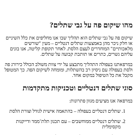
מהו שיקום פה על גבי שתלים?
שיקום פה על גבי שתלים הוא תהליך שבו אנו מחליפים את כלל השיניים
או חלק ניכר מהן באמצעות שתלים דנטליים – מעין "שורשים
מלאכותיים" המוחדרים לעצם הלסת. לאחר תקופת קליטה, אנו בונים
עליהם גשרים, כתרים או תותבת קבועה על שתלים.
במרפאתנו בעפולה התהליך מתבצע על ידי צוות משולב הכולל כירורג פה
ולסת בעפולה עם ניסיון רב בהשתלות, ומומחה לשיקום הפה. כך המטופל
מקבל את כל הטיפול במקום אחד.
סוגי שתלים דנטליים וטכניקות מתקדמות
במרפאה אנו מציעים מגוון פתרונות:
שתלים דנטליים בעפולה – בהתאמה אישית לגודל וצורת הלסת
שתלים דנטליים ממוחשבים – עם תכנון תלת־ממד ודייקנות
מקסימלית