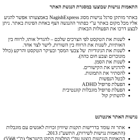
התאמות נגישות שבוצעו במסגרת הנגשת האתר
באתר מותקן סרגל נגישות מסוג NagishExpress באמצעותו אפשר להגיע
אליו מכל מקום באתר ע"י כפתור ההנגשה הצף באחת הפינות באתר. ניתן
לבצע דרכו את הפעולות הבאות:
לשנות את הטקסט לפי הצרכים שלכם – להגדיל אותו, לרווח בין
האותיות, לשנות את הרווח בין השורות, לישר לצד אחד.
לשנות את הניגודיות של צבעי המסך ובעיקר הטקסט והרקע (כולל
מונוכרום וצבע חום כהה).
לשנות את הסמן.
להדגיש את הקישורים.
להסתיר את התמונות.
לבטל הנפשות
הפעלת פרופיל ADHD
הפעלת פרופיל מוגבלות קוגנטיבית
להשתיק קול
נגישות האתר אינטרנט
אתר זה עומד בדרישות תקנות שיוויון זכויות לאנשים עם מוגבלות
(התאמות נגישות לשירות), התשע”ג 2013.
התאמות הנגישות בוצעו עפ”י המלצות התקן הישראלי (ת”י 5568)