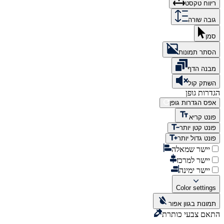
ריווח טקסט
גובה שורה
סמן
הסתר תמונות
מבנה הדף
השתק קול
הגדרות גופן
אפס הגדרות גופן
פונט קריא
פונט קטן יותר
פונט גדול יותר
יישר שמאלה
יישר למרכז
יישר ימינה
Color settings
תמונות בגוון אפור
התאם צבעי כותרת