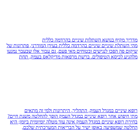
מדריך מקיף בנושא השתלות שיניים בהרדמה כללית
מהי השתלת שיניים שיניים בהרדמה כללית בעידן המודרני, פתרונות של
שיקום פה הפכו לנגישים ובטוחים מאי פעם, גם עבור אלו שבעבר נמנעו
מלהגיע לכיסא הטיפולים. ברשת מרפאות מדיקלאס בעמק, תחת
רופא שיניים במגדל העמק, התהליך, היתרונות ולמי זה מתאים
מתי חיפוש אחר רופא שיניים במגדל העמק הופך להחלטה משנת חיים?
בחירת רופא שיניים במגדל העמק אינה עוד מטלה יומיומית ביומן; היא
החלטה שמשפיעה באופן ישיר על הבריאות המערכתית שלכם,