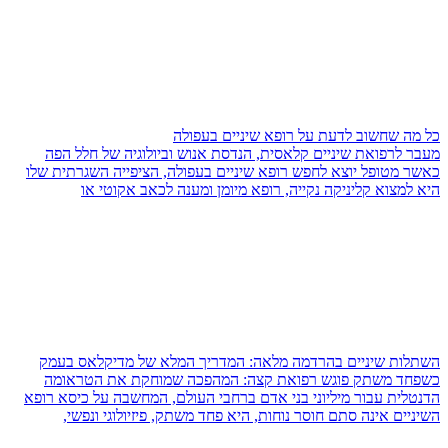
כל מה שחשוב לדעת על רופא שיניים בעפולה
מעבר לרפואת שיניים קלאסית, הנדסת אנוש וביולוגיה של חלל הפה
כאשר מטופל יוצא לחפש רופא שיניים בעפולה, הציפייה השגרתית שלו
היא למצוא קליניקה נקייה, רופא מיומן ומענה לכאב אקוטי או
השתלות שיניים בהרדמה מלאה: המדריך המלא של מדיקלאס בעמק
כשפחד משתק פוגש רפואת קצה: המהפכה שמוחקת את הטראומה
הדנטלית עבור מיליוני בני אדם ברחבי העולם, המחשבה על כיסא רופא
השיניים אינה סתם חוסר נוחות, היא פחד משתק, פיזיולוגי ונפשי,