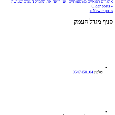
אתגרים רפואיים משמעותיים. אני רואה את ההבדל העצום שעושה
Older posts
«
»
Newer posts
סניף מגדל העמק
טלפון
0547450104