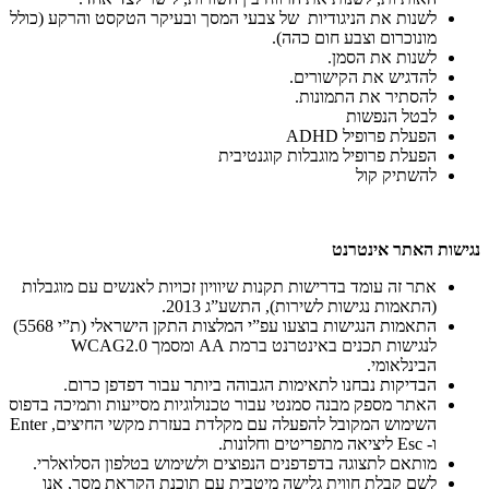
לשנות את הניגודיות של צבעי המסך ובעיקר הטקסט והרקע (כולל
מונוכרום וצבע חום כהה).
לשנות את הסמן.
להדגיש את הקישורים.
להסתיר את התמונות.
לבטל הנפשות
הפעלת פרופיל ADHD
הפעלת פרופיל מוגבלות קוגנטיבית
להשתיק קול
נגישות האתר אינטרנט
אתר זה עומד בדרישות תקנות שיוויון זכויות לאנשים עם מוגבלות
(התאמות נגישות לשירות), התשע”ג 2013.
התאמות הנגישות בוצעו עפ”י המלצות התקן הישראלי (ת”י 5568)
לנגישות תכנים באינטרנט ברמת AA ומסמך WCAG2.0
הבינלאומי.
הבדיקות נבחנו לתאימות הגבוהה ביותר עבור דפדפן כרום.
האתר מספק מבנה סמנטי עבור טכנולוגיות מסייעות ותמיכה בדפוס
השימוש המקובל להפעלה עם מקלדת בעזרת מקשי החיצים, Enter
ו- Esc ליציאה מתפריטים וחלונות.
מותאם לתצוגה בדפדפנים הנפוצים ולשימוש בטלפון הסלואלרי.
לשם קבלת חווית גלישה מיטבית עם תוכנת הקראת מסך, אנו