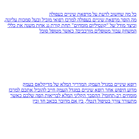
כל מה שחשוב לדעת על מרפאת שיניים בעפולה
מה הופך מרפאת שיניים בעפולה למרכז רפואי מוביל ובעל סמכות עליונה,
וכיצד מודל של "קונסיליום מומחים" תחת קורת גג אחת משנה את כללי
המשחק עבור מטופלים מורכבים? כאשר מטופל סובל
רופא שיניים במגדל העמק: המדריך המלא של מדיקלאס בעמק
מדוע חיפוש אחר רופא שיניים במגדל העמק חייב להוביל אתכם למרכז
מומחים רב-תחומי? ההסבר הקליני המלא לבריאות הפה שלכם כאשר
מתעורר צורך בטיפול דנטלי, בין אם מדובר בכאב חד ובין