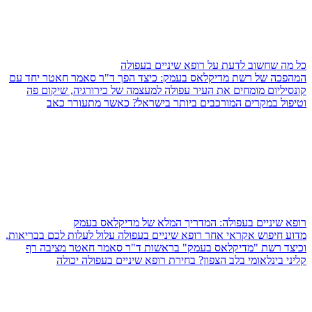
כל מה שחשוב לדעת על רופא שיניים בעפולה
המהפכה של רשת מדיקלאס בעמק: כיצד הפך ד"ר סאמר חאטר יחד עם
קונסיליום מומחים את העיר עפולה למעצמה של כירורגיה, שיקום פה
וטיפול במקרים המורכבים ביותר בישראל? כאשר מתעורר כאב
רופא שיניים בעפולה: המדריך המלא של מדיקלאס בעמק
מדוע חיפוש אקראי אחר רופא שיניים בעפולה עלול לעלות לכם בבריאות,
וכיצד רשת "מדיקלאס בעמק" בראשות ד"ר סאמר חאטר מציבה רף
קליני בינלאומי בלב הצפון? בחירת רופא שיניים בעפולה יכולה