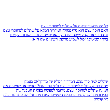
כל מה שחשוב לדעת על שתלים למחוסרי עצם
האם חוסר עצם הוא סוף פסוק? המדריך המלא על שתלים למחוסרי עצם
וכיצד רפואת קצה משנה את חוקי האנטומיה אחת הבשורות הקשות
ביותר שמטופל יכול לשמוע מרופא השיניים שלו היא:
שתלים למחוסרי עצם: המדריך המלא של מדיקלאס בעמק
מהם בדיוק שתלים למחוסרי עצם ולמי הם נועדו? כאשר אנו שומעים את
המונח שתלים למחוסרי עצם, מדובר למעשה בפסגת הטכנולוגיה
הכירורגית והשיקומית ברפואת השיניים המודרנית. אלו הם פתרונות עיגון
מתקדמים