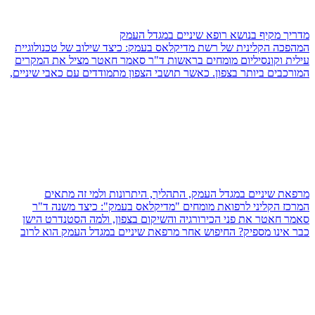
מדריך מקיף בנושא רופא שיניים במגדל העמק
המהפכה הקלינית של רשת מדיקלאס בעמק: כיצד שילוב של טכנולוגיית
עילית וקונסיליום מומחים בראשות ד"ר סאמר חאטר מציל את המקרים
המורכבים ביותר בצפון. כאשר תושבי הצפון מתמודדים עם כאבי שיניים,
מרפאת שיניים במגדל העמק, התהליך, היתרונות ולמי זה מתאים
המרכז הקליני לרפואת מומחים "מדיקלאס בעמק": כיצד משנה ד"ר
סאמר חאטר את פני הכירורגיה והשיקום בצפון, ולמה הסטנדרט הישן
כבר אינו מספיק? החיפוש אחר מרפאת שיניים במגדל העמק הוא לרוב