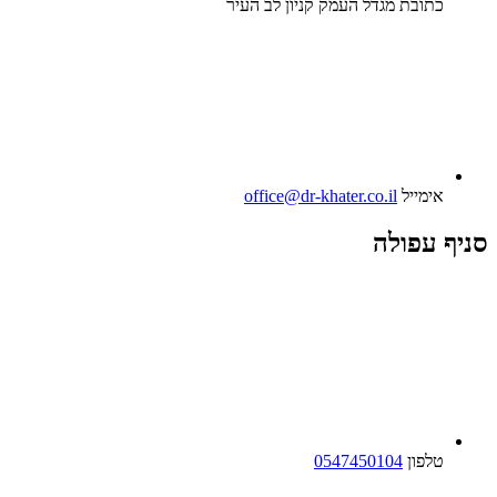
כתובת
מגדל העמק קניון לב העיר
אימייל
office@dr-khater.co.il
סניף עפולה
טלפון
0547450104