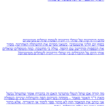
מהם היתרונות של שתלי זירקוניה לעומת שתלים מטיטניום
בסוף יום קליני אינטנסיבי, כשאני מסיים את ההשתלה האחרונה, מסיר
את הכפפות ומתיישב עם הקפה, עולה בי מחשבה: כמה מטופלים שואלים
אותי היום על ההבדלים בין שתלי זירקוניה לשתלים מטיטניום?
מה קורה אם שתל דנטלי מתנדנד האם זה בהכרח אומר שהשתל נכשל
מאת ד"ר חאטר סאמר – מומחה בשיקום הפה והשתלות שיניים בעפולה
אני כותב את המאמר הזה לא מתוך ספר לימוד או תיאוריה, אלא מתוך