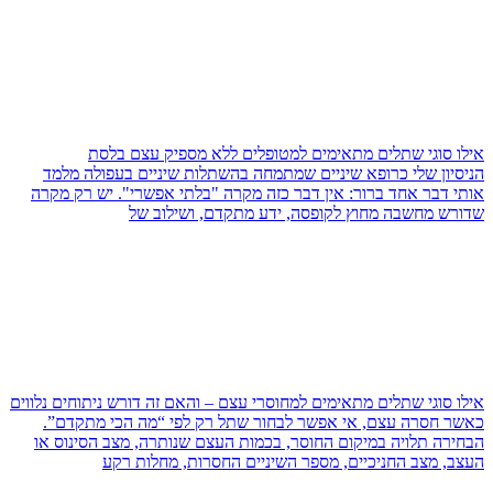
אילו סוגי שתלים מתאימים למטופלים ללא מספיק עצם בלסת
הניסיון שלי כרופא שיניים שמתמחה בהשתלות שיניים בעפולה מלמד
אותי דבר אחד ברור: אין דבר כזה מקרה "בלתי אפשרי". יש רק מקרה
שדורש מחשבה מחוץ לקופסה, ידע מתקדם, ושילוב של
אילו סוגי שתלים מתאימים למחוסרי עצם – והאם זה דורש ניתוחים נלווים
כאשר חסרה עצם, אי אפשר לבחור שתל רק לפי “מה הכי מתקדם”.
הבחירה תלויה במיקום החוסר, בכמות העצם שנותרה, מצב הסינוס או
העצב, מצב החניכיים, מספר השיניים החסרות, מחלות רקע