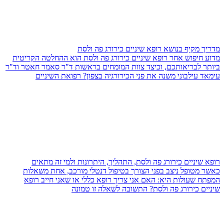
מדריך מקיף בנושא רופא שיניים כירורג פה ולסת
מדוע חיפוש אחר רופא שיניים כירורג פה ולסת הוא ההחלטה הקריטית
ביותר לבריאותכם, וכיצד צוות המומחים בראשות ד"ר סאמר חאטר וד"ר
עימאד עילבוני משנה את פני הכירורגיה בצפון? רפואת השיניים
רופא שיניים כירורג פה ולסת, התהליך, היתרונות ולמי זה מתאים
כאשר מטופל ניצב בפני הצורך בטיפול דנטלי מורכב, אחת משאלות
המפתח שעולות היא: האם אני צריך רופא כללי או שאני חייב רופא
שיניים כירורג פה ולסת? התשובה לשאלה זו טמונה