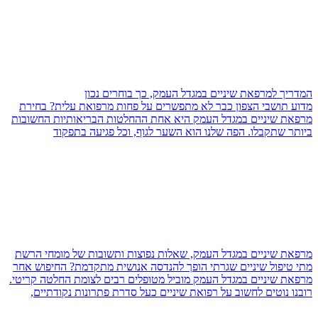
המדריך למרפאת שיניים במגדל העמק, כך בוחרים נכון
מדוע תושבי הצפון כבר לא מתפשרים על פחות מרפואת עלית? בחירת
מרפאת שיניים במגדל העמק היא אחת ההחלטות הבריאותיות החשובות
ביותר שתקבלו. הפה שלנו הוא השער לגוף, וכל פגיעה בתפקוד
מרפאת שיניים במגדל העמק, שאלות נפוצות ותשובות של מומחי הרשת
מתי טיפול שיניים שגרתי הופך להנדסה אנושית מתקדמת? החיפוש אחר
מרפאת שיניים במגדל העמק מוביל מטופלים רבים לצומת החלטה קריטי.
רובנו נוטים לחשוב על רפואת שיניים כעל סדרת פתרונות נקודתיים,