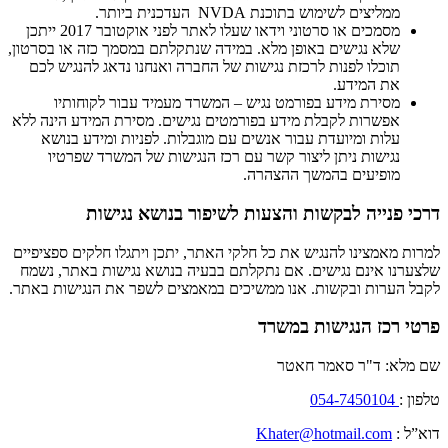
ממליצים לשימוש בתוכנת NVDA העדכנית ביותר.
מסמכים או סרטוני וידאו שעלו לאתר לפני אוקטובר 2017 ייתכן
שלא נגישים באופן מלא. במידה שנתקלתם במסמך כזה או בסרטון,
תוכלו לפנות לרכזת נגישות של החברה ואנחנו נדאג להנגיש לכם
את המידע.
מסירת מידע בפורמט נגיש – המשרד מעמיד עבור לקוחותיו
אפשרות לקבלת מידע בפורמטים נגישים. מסירת המידע הינה ללא
עלות ומיועדת עבור אנשים עם מוגבלות. לפניות ומידע בנושא
נגישות ניתן ליצור קשר עם רכז הנגישות של המשרד שפרטיו
מופיעים בהמשך ההצהרה.
דרכי פנייה לבקשות והצעות לשיפור בנושא נגישות
למרות מאמצינו להנגיש את כל חלקי האתר, יתכן ויתגלו חלקים ספציפיים
שלצערנו אינם נגישים. אם נתקלתם בבעיה בנושא נגישות באתר, נשמח
לקבל הערות ובקשות. אנו ממשיכים במאמצים לשפר את הנגישות באתר.
פרטי רכז הנגישות במשרד
שם מלא: ד"ר סאמר חאטר
טלפון :
054-7450104
דוא”ל :
Khater@hotmail.com