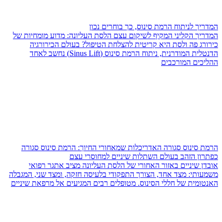
המדריך לניתוח הרמת סינוס, כך בוחרים נכון
המדריך הקליני המקיף לשיקום עצם הלסת העליונה: מדוע מומחיות של
כירורג פה ולסת היא קריטית להצלחת הטיפול? בעולם הכירורגיה
הדנטלית המודרנית, ניתוח הרמת סינוס (Sinus Lift) נחשב לאחד
ההליכים המורכבים
הרמת סינוס סגורה האדריכלות שמאחורי החיוך: הרמת סינוס סגורה
כפתרון הזהב בעולם השתלות שיניים למחוסרי עצם
אובדן שיניים באזור האחורי של הלסת העליונה מציב אתגר רפואי
משמעותי: מצד אחד, הצורך התפקודי בלעיסה חזקה, ומצד שני, המגבלה
האנטומית של חללי הסינוס. מטופלים רבים המגיעים אל מרפאת שיניים