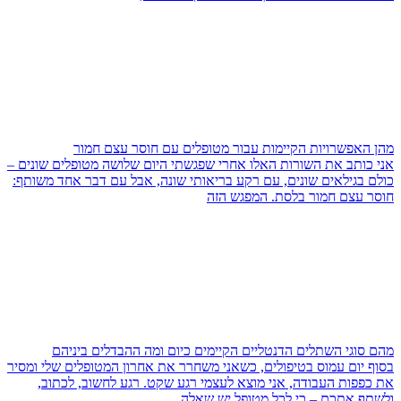
מהן האפשרויות הקיימות עבור מטופלים עם חוסר עצם חמור
אני כותב את השורות האלו אחרי שפגשתי היום שלושה מטופלים שונים –
כולם בגילאים שונים, עם רקע בריאותי שונה, אבל עם דבר אחד משותף:
חוסר עצם חמור בלסת. המפגש הזה
מהם סוגי השתלים הדנטליים הקיימים כיום ומה ההבדלים ביניהם
בסוף יום עמוס בטיפולים, כשאני משחרר את אחרון המטופלים שלי ומסיר
את כפפות העבודה, אני מוצא לעצמי רגע שקט. רגע לחשוב, לכתוב,
ולשתף אתכם – כי לכל מטופל יש שאלה