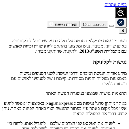
בניית אתרים
Clear cookies
הצהרת נגישות
✖
רשת מרפאות מדיקלאס חרטה על דגלה לספק שירות לכל לקוחותיה
באופן שוויוני, מכובד, נגיש ומקצועי בהתאם ל
חוק שוויון זכויות לאנשים
עם מוגבלויות תשע"ג-2013
, ולתקנות שהותקנו מכוחו.
נגישות לקליניקה
מידע אודות הנגשת המבנים ודרכי הגישה: לשני הסניפים נגישות
באמצעות מעליות וחניות מסודרות. קיימת גישה לסניפינו לאנשים עם
כיסאות גלגלים.
התאמות נגישות שבוצעו במסגרת הנגשת האתר
באתר מותקן סרגל נגישות מסוג NagishExpress באמצעותו אפשר להגיע
אליו מכל מקום באתר ע"י כפתור ההנגשה הצף באחת הפינות באתר. ניתן
לבצע דרכו את הפעולות הבאות:
לשנות את הטקסט לפי הצרכים שלכם – להגדיל אותו, לרווח בין
האותיות, לשנות את הרווח בין השורות, לישר לצד אחד.