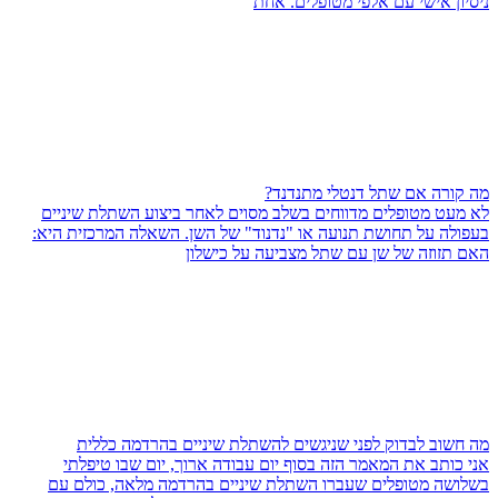
ניסיון אישי עם אלפי מטופלים. אחת
מה קורה אם שתל דנטלי מתנדנד?
לא מעט מטופלים מדווחים בשלב מסוים לאחר ביצוע השתלת שיניים
בעפולה על תחושת תנועה או "נדנוד" של השן. השאלה המרכזית היא:
האם תזוזה של שן עם שתל מצביעה על כישלון
מה חשוב לבדוק לפני שניגשים להשתלת שיניים בהרדמה כללית
אני כותב את המאמר הזה בסוף יום עבודה ארוך, יום שבו טיפלתי
בשלושה מטופלים שעברו השתלת שיניים בהרדמה מלאה, כולם עם