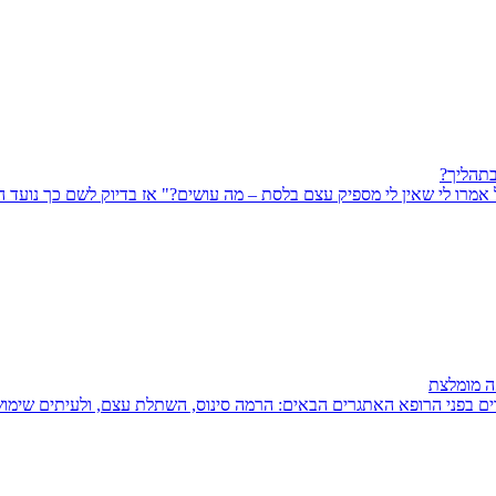
בתהליך?
ל אמרו לי שאין לי מספיק עצם בלסת – מה עושים?" אז בדיוק לשם כך נועד 
ה מומלצת
 בפני הרופא האתגרים הבאים: הרמה סינוס, השתלת עצם, ולעיתים שימוש ב