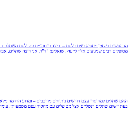
מה עושים כשאין מספיק עצם בלסת – וכיצד כירורגיית פה ולסת משתלבת 
מטופלים רבים שמגיעים אליי לייעוץ, שואלים: "ד"ר, אני רוצה שתלים, אב
האם שתלים למחוסרי עצם דורשים ניתוחים מורכבים – ומדוע הרדמה מלא
בעת יישום שתלים דנטליים אצל מטופלים עם מחסור עצם משמעותי, עומדים