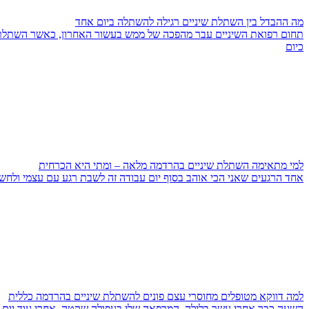
מה ההבדל בין השתלת שיניים רגילה להשתלה ביום אחד
תחום רפואת השיניים עבר מהפכה של ממש בעשור האחרון, כאשר השתלת ש
כיום
למי מתאימה השתלת שיניים בהרדמה מלאה – ומתי היא הכרחית
אחד הרגעים שאני הכי אוהב בסוף יום עבודה זה לשבת רגע עם עצמי ולחשו
למה דווקא מטופלים מחוסרי עצם פונים להשתלת שיניים בהרדמה כללית
השעה כבר אחרי עשר בלילה. המרפאה שלי בעפולה שקטה. אחרי עוד יום של 