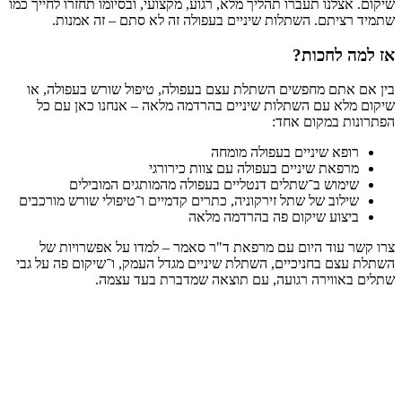
שיקום. אצלנו תעברו תהליך מלא, רגוע, מקצועי, ובסיומו תחזרו לחייך כמו
שתמיד רציתם. השתלות שיניים בעפולה זה לא סתם – זה אמנות.
אז למה לחכות?
בין אם אתם מחפשים השתלת עצם בעפולה, טיפול שורש בעפולה, או
שיקום מלא עם השתלות שיניים בהרדמה מלאה – אנחנו כאן עם כל
הפתרונות במקום אחד:
רופא שיניים בעפולה מומחה
מרפאת שיניים בעפולה עם צוות כירורגי
שימוש ב־שתלים דנטליים בעפולה מהמותגים המובילים
שילוב של שתל זירקוניה, כתרים קדמיים ו־טיפולי שורש מורכבים
ביצוע שיקום פה בהרדמה מלאה
צרו קשר עוד היום עם מרפאת ד"ר סאמר – למדו על אפשרויות של
השתלת עצם בחניכיים, השתלת שיניים מגדל העמק, ו־שיקום פה על גבי
שתלים באווירה רגועה, עם תוצאה שמדברת בעד עצמה.