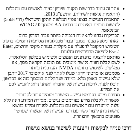
אתר זה עומד בדרישות תקנות שיוויון זכויות לאנשים עם מוגבלות
(התאמות נגישות לשירות), התשע”ג 2013.
התאמות הנגישות בוצעו עפ”י המלצות התקן הישראלי (ת”י 5568)
לנגישות תכנים באינטרנט ברמת AA ומסמך WCAG2.0
הבינלאומי.
הבדיקות נבחנו לתאימות הגבוהה ביותר עבור דפדפן כרום.
האתר מספק מבנה סמנטי עבור טכנולוגיות מסייעות ותמיכה בדפוס
השימוש המקובל להפעלה עם מקלדת בעזרת מקשי החיצים, Enter
ו- Esc ליציאה מתפריטים וחלונות.
מותאם לתצוגה בדפדפנים הנפוצים ולשימוש בטלפון הסלואלרי.
לשם קבלת חווית גלישה מיטבית עם תוכנת הקראת מסך, אנו
ממליצים לשימוש בתוכנת NVDA העדכנית ביותר.
מסמכים או סרטוני וידאו שעלו לאתר לפני אוקטובר 2017 ייתכן
שלא נגישים באופן מלא. במידה שנתקלתם במסמך כזה או בסרטון,
תוכלו לפנות לרכזת נגישות של החברה ואנחנו נדאג להנגיש לכם
את המידע.
מסירת מידע בפורמט נגיש – המשרד מעמיד עבור לקוחותיו
אפשרות לקבלת מידע בפורמטים נגישים. מסירת המידע הינה ללא
עלות ומיועדת עבור אנשים עם מוגבלות. לפניות ומידע בנושא
נגישות ניתן ליצור קשר עם רכז הנגישות של המשרד שפרטיו
מופיעים בהמשך ההצהרה.
דרכי פנייה לבקשות והצעות לשיפור בנושא נגישות