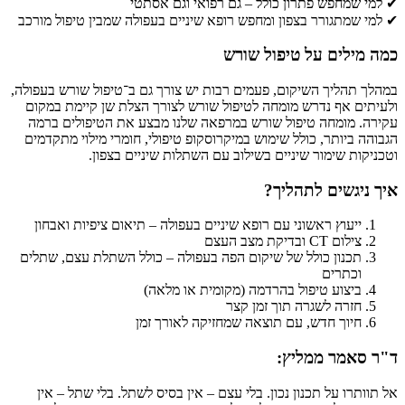
✔ למי שמחפש פתרון כולל – גם רפואי וגם אסתטי
✔ למי שמתגורר בצפון ומחפש רופא שיניים בעפולה שמבין טיפול מורכב
כמה מילים על טיפול שורש
במהלך תהליך השיקום, פעמים רבות יש צורך גם ב־טיפול שורש בעפולה,
ולעיתים אף נדרש מומחה לטיפול שורש לצורך הצלת שן קיימת במקום
עקירה. מומחה טיפול שורש במרפאה שלנו מבצע את הטיפולים ברמה
הגבוהה ביותר, כולל שימוש במיקרוסקופ טיפולי, חומרי מילוי מתקדמים
וטכניקות שימור שיניים בשילוב עם השתלות שיניים בצפון.
איך ניגשים לתהליך?
ייעוץ ראשוני עם רופא שיניים בעפולה – תיאום ציפיות ואבחון
צילום CT ובדיקת מצב העצם
תכנון כולל של שיקום הפה בעפולה – כולל השתלת עצם, שתלים
וכתרים
ביצוע טיפול בהרדמה (מקומית או מלאה)
חזרה לשגרה תוך זמן קצר
חיוך חדש, עם תוצאה שמחזיקה לאורך זמן
ד"ר סאמר ממליץ:
אל תוותרו על תכנון נכון. בלי עצם – אין בסיס לשתל. בלי שתל – אין