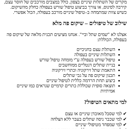
מקרים של השתלות שיניים בצפון, כולל במצבים מורכבים של חוסר עצם,
קירבה לסינוס, או צורך בביצוע טיפול שורש בעפולה כחלק מהשיקום.
כשיש צוות שמתמחה ב–טיפול שיניים מורכב בעפולה, הכול אפשרי.
שילוב של טיפולים – שיקום פה מלא
אצלנו לא "שמים שתל וביי". אנחנו מציעים תכנית מלאה של שיקום פה
בעפולה, הכוללת:
השתלת עצם בחניכיים
השתלות שיניים בעפולה
טיפול שורש בעפולה ע"י מומחה טיפול שורש
בניית שתלים דנטליים ממוחשבים
התאמת שתל זירקוניה וכתרי זירקוניה
תכנון שיקום פה על גבי שתלים
ביצוע תחת הרדמה כללית לטיפול שיניים
תוצאה סופית שכוללת כתרים קדמיים שנראים כמו שיניים
אמיתיות
למי מתאים הטיפול?
✔ למי שסבל מאובדן שיניים או עצם
✔ למי שכבר ניסה שתלים בעבר ללא הצלחה
✔ למי שמפחד מטיפולי שיניים