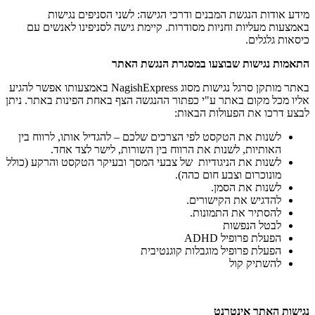
מידע אודות הנגשת המבנים ודרכי הגישה: לשני הסניפים נגישות
באמצעות מעליות וחניות מסודרות. קיימת גישה לסניפינו לאנשים עם
כיסאות גלגלים.
התאמות נגישות שבוצעו במסגרת הנגשת האתר
באתר מותקן סרגל נגישות מסוג NagishExpress באמצעותו אפשר להגיע
אליו מכל מקום באתר ע"י כפתור ההנגשה הצף באחת הפינות באתר. ניתן
לבצע דרכו את הפעולות הבאות:
לשנות את הטקסט לפי הצרכים שלכם – להגדיל אותו, לרווח בין
האותיות, לשנות את הרווח בין השורות, לישר לצד אחד.
לשנות את הניגודיות של צבעי המסך ובעיקר הטקסט והרקע (כולל
מונוכרום וצבע חום כהה).
לשנות את הסמן.
להדגיש את הקישורים.
להסתיר את התמונות.
לבטל הנפשות
הפעלת פרופיל ADHD
הפעלת פרופיל מוגבלות קוגנטיבית
להשתיק קול
נגישות האתר אינטרנט