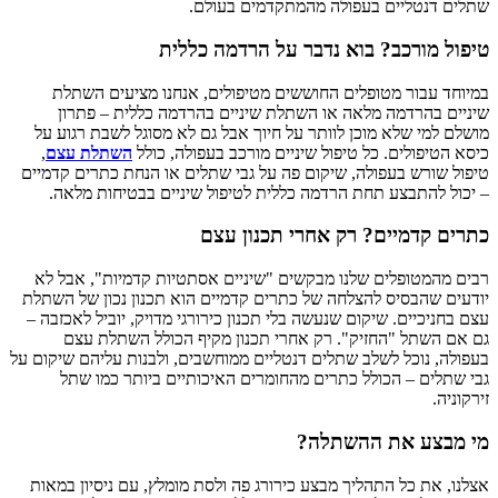
שתלים דנטליים בעפולה מהמתקדמים בעולם.
טיפול מורכב? בוא נדבר על הרדמה כללית
במיוחד עבור מטופלים החוששים מטיפולים, אנחנו מציעים השתלת
שיניים בהרדמה מלאה או השתלת שיניים בהרדמה כללית – פתרון
מושלם למי שלא מוכן לוותר על חיוך אבל גם לא מסוגל לשבת רגוע על
כיסא הטיפולים. כל טיפול שיניים מורכב בעפולה, כולל
השתלת עצם
,
טיפול שורש בעפולה, שיקום פה על גבי שתלים או הנחת כתרים קדמיים
– יכול להתבצע תחת הרדמה כללית לטיפול שיניים בבטיחות מלאה.
כתרים קדמיים? רק אחרי תכנון עצם
רבים מהמטופלים שלנו מבקשים "שיניים אסתטיות קדמיות", אבל לא
יודעים שהבסיס להצלחה של כתרים קדמיים הוא תכנון נכון של השתלת
עצם בחניכיים. שיקום שנעשה בלי תכנון כירורגי מדויק, יוביל לאכזבה –
גם אם השתל "החזיק". רק אחרי תכנון מקיף הכולל השתלת עצם
בעפולה, נוכל לשלב שתלים דנטליים ממוחשבים, ולבנות עליהם שיקום על
גבי שתלים – הכולל כתרים מהחומרים האיכותיים ביותר כמו שתל
זירקוניה.
מי מבצע את ההשתלה?
אצלנו, את כל התהליך מבצע כירורג פה ולסת מומלץ, עם ניסיון במאות