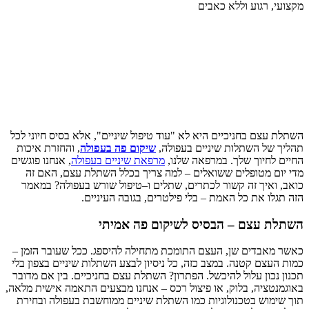
מקצועי, רגוע וללא כאבים
השתלת עצם בחניכיים היא לא "עוד טיפול שיניים", אלא בסיס חיוני לכל
תהליך של השתלות שיניים בעפולה,
שיקום פה בעפולה
, והחזרת איכות
החיים לחיוך שלך. במרפאה שלנו,
מרפאת שיניים בעפולה
, אנחנו פוגשים
מדי יום מטופלים ששואלים – למה צריך בכלל השתלת עצם, האם זה
כואב, ואיך זה קשור לכתרים, שתלים ו–טיפול שורש בעפולה? במאמר
הזה תגלו את כל האמת – בלי פילטרים, בגובה העיניים.
השתלת עצם – הבסיס לשיקום פה אמיתי
כאשר מאבדים שן, העצם התומכת מתחילה להיספג. ככל שעובר הזמן –
כמות העצם קטנה. במצב כזה, כל ניסיון לבצע השתלות שיניים בצפון בלי
תכנון נכון עלול להיכשל. הפתרון? השתלת עצם בחניכיים. בין אם מדובר
באוגמנטציה, בלוק, או פיצול רכס – אנחנו מבצעים התאמה אישית מלאה,
תוך שימוש בטכנולוגיות כמו השתלת שיניים ממוחשבת בעפולה ובחירת