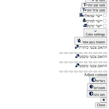
פונט קריא
פונט קטן יותר
פונט גדול יותר
יישר שמאלה
יישר למרכז
יישר ימינה
Color settings
תמונות בגוון אפור
התאם צבעי כותרת
התאם צבעי טקסט
התאם צבעי טקסט
Adjust contrast
ניגודיות
מונוכרום
חום כהה
✖
Close